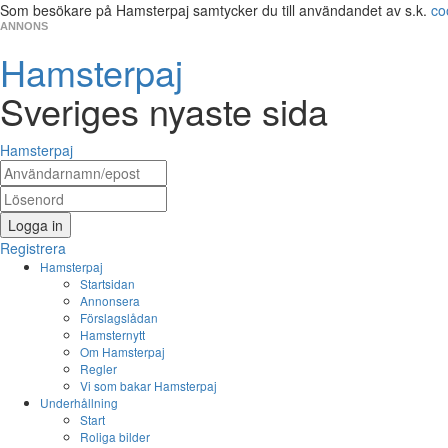
Som besökare på Hamsterpaj samtycker du till användandet av s.k.
co
ANNONS
Hamsterpaj
Sveriges nyaste sida
Hamsterpaj
Logga in
Registrera
Hamsterpaj
Startsidan
Annonsera
Förslagslådan
Hamsternytt
Om Hamsterpaj
Regler
Vi som bakar Hamsterpaj
Underhållning
Start
Roliga bilder