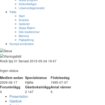
Körkortsfrågor
Lösenordsgenerator
Träffa
Start
Snackis
Galleriet
Gissa Åldern
Sök medlemmar
Memory
Pajkastning
Slumpa användare
Kvick
tjej
31
Senast 2015-05-04 19:47
Ingen status
Medlem sedan
Specialstatus
Födelsedag
2009-06-17
Hjälte
1995-07-07
Foruminlägg
Gästboksinlägg
Antal vänner
0
2 147
5
Presentation
Gästbok