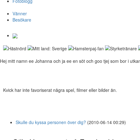
Fotoblogg
Vänner
Besökare
Hej mitt namn ee Johanna och ja ee en söt och goo tjej som bor i utkan
Kvick har inte favoriserat några spel, filmer eller bilder än.
Skulle du kyssa personen över dig?
(2010-06-14 00:29)