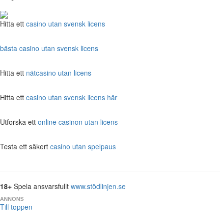
Hitta ett
casino utan svensk licens
bästa casino utan svensk licens
Hitta ett
nätcasino utan licens
Hitta ett
casino utan svensk licens här
Utforska ett
online casinon utan licens
Testa ett säkert
casino utan spelpaus
18+
Spela ansvarsfullt
www.stödlinjen.se
ANNONS
Till toppen