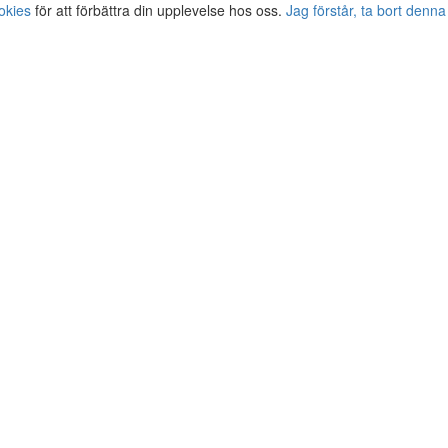
okies
för att förbättra din upplevelse hos oss.
Jag förstår, ta bort denna