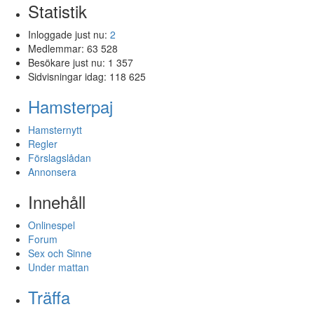
Statistik
Inloggade just nu:
2
Medlemmar:
63 528
Besökare just nu:
1 357
Sidvisningar idag:
118 625
Hamsterpaj
Hamsternytt
Regler
Förslagslådan
Annonsera
Innehåll
Onlinespel
Forum
Sex och Sinne
Under mattan
Träffa