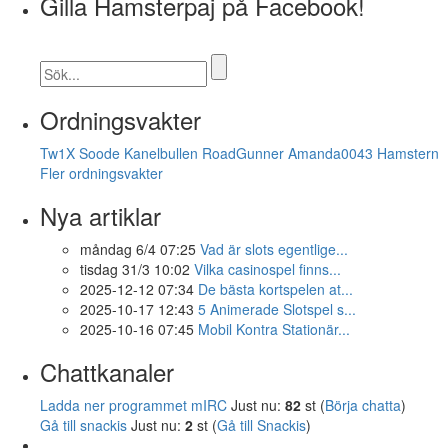
Gilla Hamsterpaj på Facebook!
Ordningsvakter
Tw1X
Soode
Kanelbullen
RoadGunner
Amanda0043
Hamstern
Fler ordningsvakter
Nya artiklar
måndag 6/4 07:25
Vad är slots egentlige...
tisdag 31/3 10:02
Vilka casinospel finns...
2025-12-12 07:34
De bästa kortspelen at...
2025-10-17 12:43
5 Animerade Slotspel s...
2025-10-16 07:45
Mobil Kontra Stationär...
Chattkanaler
Ladda ner programmet mIRC
Just nu:
82
st (
Börja chatta
)
Gå till snackis
Just nu:
2
st (
Gå till Snackis
)