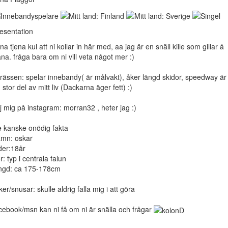
esentation
ena tjena kul att ni kollar in här med, aa jag är en snäll kille som gillar å
äna. fråga bara om ni vill veta något mer :)
trässen: spelar innebandy( är målvakt), åker längd skidor, speedway är
 stor del av mitt liv (Dackarna äger fett) :)
lj mig på instagram: morran32 , heter jag :)
te kanske onödig fakta
mn: oskar
der:18år
r: typ i centrala falun
ngd: ca 175-178cm
ker/snusar: skulle aldrig falla mig i att göra
cebook/msn kan ni få om ni är snälla och frågar