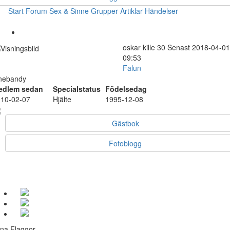
Start
Forum
Sex & Sinne
Grupper
Artiklar
Händelser
oskar
kille
30
Senast 2018-04-01
09:53
Falun
nebandy
edlem sedan
Specialstatus
Födelsedag
10-02-07
Hjälte
1995-12-08
Gästbok
Fotoblogg
na Flaggor