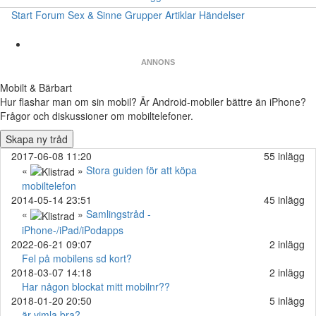
Start
Forum
Sex & Sinne
Grupper
Artiklar
Händelser
ANNONS
Mobilt & Bärbart
Hur flashar man om sin mobil? Är Android-mobiler bättre än iPhone?
Frågor och diskussioner om mobiltelefoner.
Skapa ny tråd
2017-06-08 11:20
55 inlägg
«
»
Stora guiden för att köpa
mobiltelefon
2014-05-14 23:51
45 inlägg
«
»
Samlingstråd -
iPhone-/iPad/iPodapps
2022-06-21 09:07
2 inlägg
Fel på mobilens sd kort?
2018-03-07 14:18
2 inlägg
Har någon blockat mitt mobilnr??
2018-01-20 20:50
5 inlägg
är vimla bra?