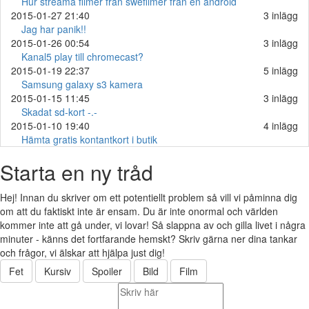
Hur streama filmer från swefilmer från en android
2015-01-27 21:40
3 inlägg
Jag har panik!!
2015-01-26 00:54
3 inlägg
Kanal5 play till chromecast?
2015-01-19 22:37
5 inlägg
Samsung galaxy s3 kamera
2015-01-15 11:45
3 inlägg
Skadat sd-kort -.-
2015-01-10 19:40
4 inlägg
Hämta gratis kontantkort i butik
Starta en ny tråd
Hej! Innan du skriver om ett potentiellt problem så vill vi påminna dig
om att du faktiskt inte är ensam. Du är inte onormal och världen
kommer inte att gå under, vi lovar! Så slappna av och gilla livet i några
minuter - känns det fortfarande hemskt? Skriv gärna ner dina tankar
och frågor, vi älskar att hjälpa just dig!
Fet
Kursiv
Spoiler
Bild
Film