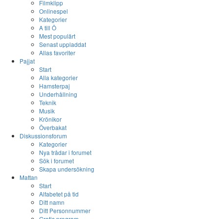
Filmklipp
Onlinespel
Kategorier
A till Ö
Mest populärt
Senast uppladdat
Allas favoriter
Pajjat
Start
Alla kategorier
Hamsterpaj
Underhållning
Teknik
Musik
Krönikor
Överbakat
Diskussionsforum
Kategorier
Nya trådar i forumet
Sök i forumet
Skapa undersökning
Mattan
Start
Alfabetet på tid
Ditt namn
Ditt Personnummer
Gratis program