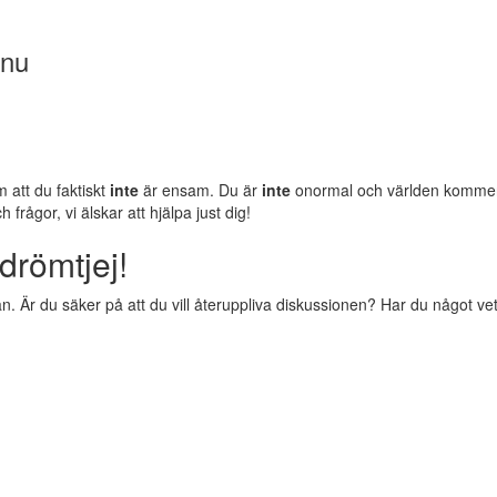
 nu
m att du faktiskt
inte
är ensam. Du är
inte
onormal och världen komm
rågor, vi älskar att hjälpa just dig!
drömtjej!
 Är du säker på att du vill återuppliva diskussionen? Har du något vettig