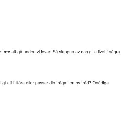
er
inte
att gå under, vi lovar! Så slappna av och gilla livet i några
t att tillföra eller passar din fråga i en ny tråd? Onödiga