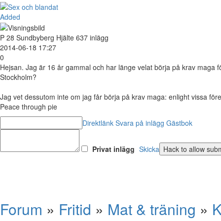
Added
P
28
Sundbyberg
Hjälte
637 inlägg
2014-06-18 17:27
0
Hejsan. Jag är 16 år gammal och har länge velat börja på krav maga f
Stockholm?
Jag vet dessutom inte om jag får börja på krav maga: enlight vissa för
Peace through pie
Direktlänk
Svara på inlägg
Gästbok
Privat inlägg
Skicka
Forum
»
Fritid
»
Mat & träning
»
K