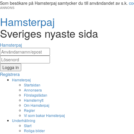
Som besökare på Hamsterpaj samtycker du till användandet av s.k.
co
ANNONS
Hamsterpaj
Sveriges nyaste sida
Hamsterpaj
Logga in
Registrera
Hamsterpaj
Startsidan
Annonsera
Förslagslådan
Hamsternytt
Om Hamsterpaj
Regler
Vi som bakar Hamsterpaj
Underhållning
Start
Roliga bilder