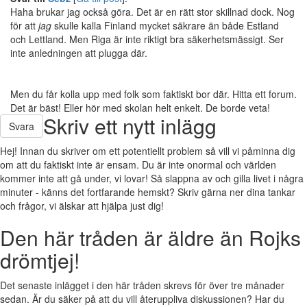
Haha brukar jag också göra. Det är en rätt stor skillnad dock. Nog
för att
jag
skulle kalla Finland mycket säkrare än både Estland
och Lettland. Men Riga är inte riktigt bra säkerhetsmässigt. Ser
inte anledningen att plugga där.
Men du får kolla upp med folk som faktiskt bor där. Hitta ett forum.
Det är bäst! Eller hör med skolan helt enkelt. De borde veta!
Skriv ett nytt inlägg
Svara
Hej! Innan du skriver om ett potentiellt problem så vill vi påminna dig
om att du faktiskt inte är ensam. Du är inte onormal och världen
kommer inte att gå under, vi lovar! Så slappna av och gilla livet i några
minuter - känns det fortfarande hemskt? Skriv gärna ner dina tankar
och frågor, vi älskar att hjälpa just dig!
Den här tråden är äldre än Rojks
drömtjej!
Det senaste inlägget i den här tråden skrevs för över tre månader
sedan. Är du säker på att du vill återuppliva diskussionen? Har du