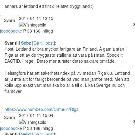
annars är lettland ett fint o relativt tryggt land :)
2017-01-11 12:15
Svara
0
joooooocke
P
33
166 inlägg
Svar till
Sebz
[
Gå till post
]:
Host. Lettland är bra mycket farligare än Finland. Å gamla stan i
Riga är ett av de tryggaste ställena att vara på i stan. Speciellt
DAGTID. I regel: Detso mer turister detso säkrare område.
Helsingfors har ett säkerhetsindex på 73 medan Riga 63. Lettland
är ju inte allt för farligt beroende på vad man jämför med. Men att
kolla upp exakt vart man ska bo är a till o. Lika i Sverige nu och
framöver.
https://www.numbeo.com/crime/in/Riga
2017-01-11 15:04
Svara
0
joooooocke
P
33
166 inlägg
Svar till
Sebz
[
Gå till post
]: