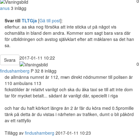
0
anus
3 inlägg
Svar till
TLTGja
[
Gå till post
]:
ellerhur. aa ska nog försöka att inte sticka ut på något vis
ochsmälta in bland dem andra. Kommer som sagt bara vara där
för utbildningen och avstog självklart efter att mäklaren sa det han
sa.
2017-01-11 10:22
Svara
0
findushamberg
P
32
8 inlägg
de allmänna numret är 112, mwn direkt nödnummer till polisen är
110 ambulans 113
fickstölder är relativt vanligt och ska du åka taxi se till att inte dom
tar för mycket betalt... sådant är vanligt där, speciellt i riga
och har du haft körkort längre än 2 år får du köra med 0.5promille
tänk på detta är du vistas i närheten av trafiken, dumt o bli påkörd
av ett rattfyllo
Tillägg av
findushamberg
2017-01-11 10:23