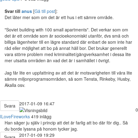
Svar till
anus
[
Gå till post
]:
Det låter mer som om det är ett hus i ett sämre område.
"Soviet building with 100 small apartments". Det verkar som om
det är ett område som är socioekonomiskt utanför, dvs små och
billiga lägenheter till en lägre standard där enbart de som inte har
råd eller möjlighet att bo på annat håll bor. Det brukar generellt
vara större problem med kriminalitet/gängverksamhet i dessa lite
mer utsatta områden än vad det är i samhället i övrigt.
Jag får lite en uppfattning av att det är motsvarigheten till våra lite
sämre miljonprogramsområden, så som Tensta, Rinkeby, Husby,
Akalla osv.
2017-01-09 16:47
Svara
0
ILoveFireworks
419 inlägg
Han säger ju själv i princip att det är farlig att bo där för dig.. Så
du borde lyssna på honom tycker jag.
2017-01-09 19:29
Svara