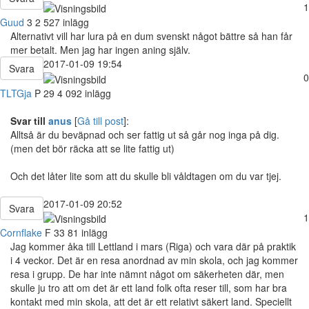
1
Guud
3
2 527 inlägg
Alternativt vill har lura på en dum svenskt något bättre så han får
mer betalt. Men jag har ingen aning själv.
2017-01-09 19:54
Svara
0
TLTGja
P
29
4 092 inlägg
Svar till
anus
[
Gå till post
]:
Alltså är du beväpnad och ser fattig ut så går nog inga på dig.
(men det bör räcka att se lite fattig ut)
Och det låter lite som att du skulle bli våldtagen om du var tjej.
2017-01-09 20:52
Svara
1
Cornflake
F
33
81 inlägg
Jag kommer åka till Lettland i mars (Riga) och vara där på praktik
i 4 veckor. Det är en resa anordnad av min skola, och jag kommer
resa i grupp. De har inte nämnt något om säkerheten där, men
skulle ju tro att om det är ett land folk ofta reser till, som har bra
kontakt med min skola, att det är ett relativt säkert land. Speciellt