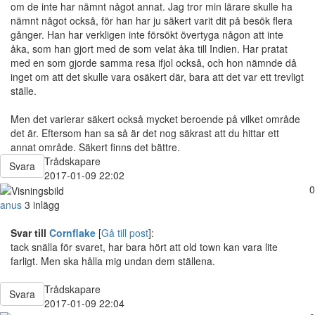
om de inte har nämnt något annat. Jag tror min lärare skulle ha
nämnt något också, för han har ju säkert varit dit på besök flera
gånger. Han har verkligen inte försökt övertyga någon att inte
åka, som han gjort med de som velat åka till Indien. Har pratat
med en som gjorde samma resa ifjol också, och hon nämnde då
inget om att det skulle vara osäkert där, bara att det var ett trevligt
ställe.
Men det varierar säkert också mycket beroende på vilket område
det är. Eftersom han sa så är det nog säkrast att du hittar ett
annat område. Säkert finns det bättre.
Trådskapare
Svara
2017-01-09 22:02
0
anus
3 inlägg
Svar till
Cornflake
[
Gå till post
]:
tack snälla för svaret, har bara hört att old town kan vara lite
farligt. Men ska hålla mig undan dem ställena.
Trådskapare
Svara
2017-01-09 22:04