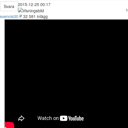
2015-12-25 00:17
Svara
1
svennis30
P
32
581 inlägg