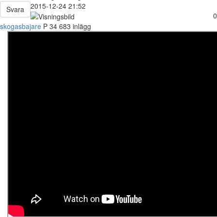
2015-12-24 21:52
Svara
0
skogasbajare
P
34
683 inlägg