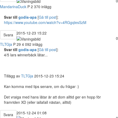
0
MandarinaDuck
P
2 370 inlägg
Svar till
godis-apa
[
Gå till post
]:
https://www.youtube.com/watch?v=4RGgqlesSzM
2015-12-23 15:22
Svara
0
TLTGja
P
29
4 092 inlägg
Svar till
godis-apa
[
Gå till post
]:
4/5 lars winnerbäck låtar...
Tillägg av
TLTGja
2015-12-23 15:24
Kan komma med tips senare, om du frågar :)
Det vraiga med hans låtar är att dom alltid ger en hopp för
framriden XD (eller iallafall nästan, alltid)
2015-12-24 01:08
Svara
0