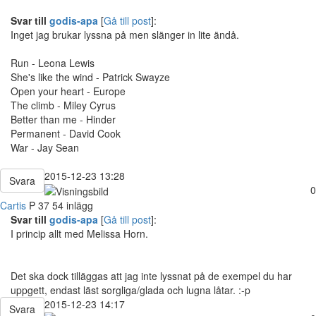
Svar till
godis-apa
[
Gå till post
]:
Inget jag brukar lyssna på men slänger in lite ändå.
Run - Leona Lewis
She's like the wind - Patrick Swayze
Open your heart - Europe
The climb - Miley Cyrus
Better than me - Hinder
Permanent - David Cook
War - Jay Sean
2015-12-23 13:28
Svara
0
Cartis
P
37
54 inlägg
Svar till
godis-apa
[
Gå till post
]:
I princip allt med Melissa Horn.
Det ska dock tilläggas att jag inte lyssnat på de exempel du har
uppgett, endast läst sorgliga/glada och lugna låtar. :-p
2015-12-23 14:17
Svara