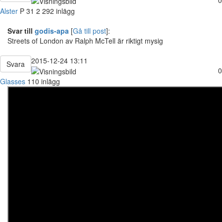
Alster
P
31
2 292 inlägg
Svar till
godis-apa
[
Gå till post
]:
Streets of London av Ralph McTell är riktigt mysig
2015-12-24 13:11
Svara
0
Glasses
110 inlägg