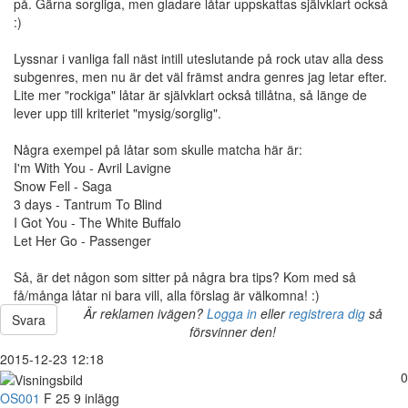
på. Gärna sorgliga, men gladare låtar uppskattas självklart också
:)
Lyssnar i vanliga fall näst intill uteslutande på rock utav alla dess
subgenres, men nu är det väl främst andra genres jag letar efter.
Lite mer "rockiga" låtar är självklart också tillåtna, så länge de
lever upp till kriteriet "mysig/sorglig".
Några exempel på låtar som skulle matcha här är:
I'm With You - Avril Lavigne
Snow Fell - Saga
3 days - Tantrum To Blind
I Got You - The White Buffalo
Let Her Go - Passenger
Så, är det någon som sitter på några bra tips? Kom med så
få/många låtar ni bara vill, alla förslag är välkomna! :)
Är reklamen ivägen?
Logga in
eller
registrera dig
så
Svara
försvinner den!
2015-12-23 12:18
0
OS001
F
25
9 inlägg