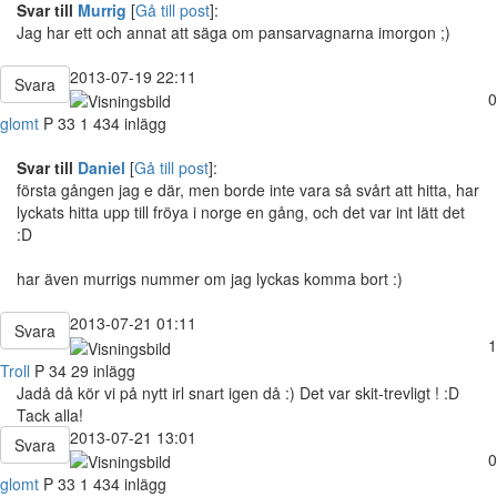
Svar till
Murrig
[
Gå till post
]:
Jag har ett och annat att säga om pansarvagnarna imorgon ;)
2013-07-19 22:11
Svara
0
glomt
P
33
1 434 inlägg
Svar till
Daniel
[
Gå till post
]:
första gången jag e där, men borde inte vara så svårt att hitta, har
lyckats hitta upp till fröya i norge en gång, och det var int lätt det
:D
har även murrigs nummer om jag lyckas komma bort :)
2013-07-21 01:11
Svara
1
Troll
P
34
29 inlägg
Jadå då kör vi på nytt irl snart igen då :) Det var skit-trevligt ! :D
Tack alla!
2013-07-21 13:01
Svara
0
glomt
P
33
1 434 inlägg