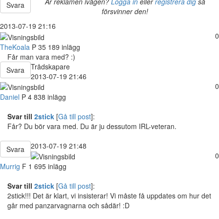
Är reklamen ivägen?
Logga in
eller
registrera dig
så
Svara
försvinner den!
2013-07-19 21:16
0
TheKoala
P
35
189 inlägg
Får man vara med? :)
Trådskapare
Svara
2013-07-19 21:46
0
Daniel
P
4 838 inlägg
Svar till
2stick
[
Gå till post
]:
Får? Du bör vara med. Du är ju dessutom IRL-veteran.
2013-07-19 21:48
Svara
0
Murrig
F
1 695 inlägg
Svar till
2stick
[
Gå till post
]:
2stick!!! Det är klart, vi insisterar! Vi måste få uppdates om hur det
går med panzarvagnarna och sådär! :D