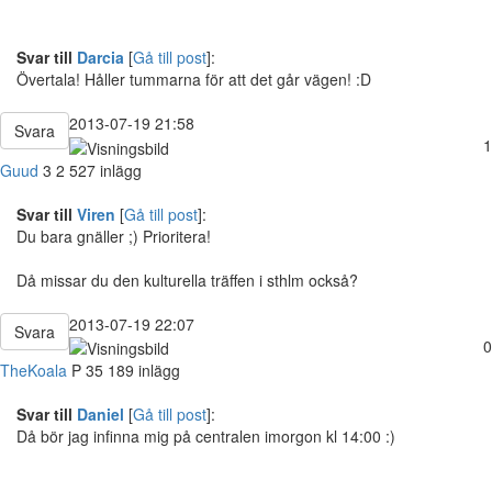
Svar till
Darcia
[
Gå till post
]:
Övertala! Håller tummarna för att det går vägen! :D
2013-07-19 21:58
Svara
1
Guud
3
2 527 inlägg
Svar till
Viren
[
Gå till post
]:
Du bara gnäller ;) Prioritera!
Då missar du den kulturella träffen i sthlm också?
2013-07-19 22:07
Svara
0
TheKoala
P
35
189 inlägg
Svar till
Daniel
[
Gå till post
]:
Då bör jag infinna mig på centralen imorgon kl 14:00 :)