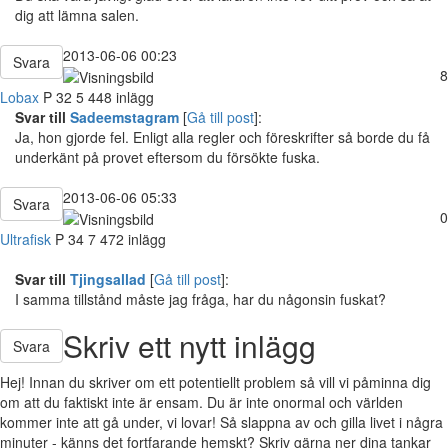
dig att lämna salen.
2013-06-06 00:23
Svara
8
Lobax
P
32
5 448 inlägg
Svar till
Sadeemstagram
[
Gå till post
]:
Ja, hon gjorde fel. Enligt alla regler och föreskrifter så borde du få
underkänt på provet eftersom du försökte fuska.
2013-06-06 05:33
Svara
0
Ultrafisk
P
34
7 472 inlägg
Svar till
Tjingsallad
[
Gå till post
]:
I samma tillstånd måste jag fråga, har du någonsin fuskat?
Skriv ett nytt inlägg
Svara
Hej! Innan du skriver om ett potentiellt problem så vill vi påminna dig
om att du faktiskt inte är ensam. Du är inte onormal och världen
kommer inte att gå under, vi lovar! Så slappna av och gilla livet i några
minuter - känns det fortfarande hemskt? Skriv gärna ner dina tankar