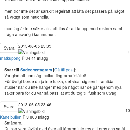
men tror inte det är särskilt regelrätt att låta det passera på något
så viktigt som nationella.
men jag är inte säker alls, ett tips är att ta upp med rektorn samt
fråga ansvarig i kommunen.
2013-06-05 23:35
Svara
1
matkupong
P
34
41 inlägg
Svar till
Sadeemstagram
[
Gå till post
]:
Var glad att hon såg mellan fingrarna istället!
För övrigt borde du ju inte fuska, det visar sig sen i framtida
studier när du inte hänger med på något när de går igenom nya
saker bara för du var så pass lat att du tog till fusk som utväg.
2013-06-05 23:46
Svara
10
Kanelbullen
P
3 803 inlägg
Småbarn...
Du ska vara jävligt glad över att läraren inte rev ditt prov och sa åt