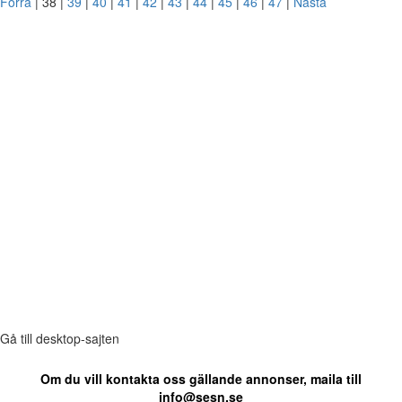
Förra
| 38 |
39
|
40
|
41
|
42
|
43
|
44
|
45
|
46
|
47
|
Nästa
Gå till desktop-sajten
Om du vill kontakta oss gällande annonser, maila till
info@sesn.se