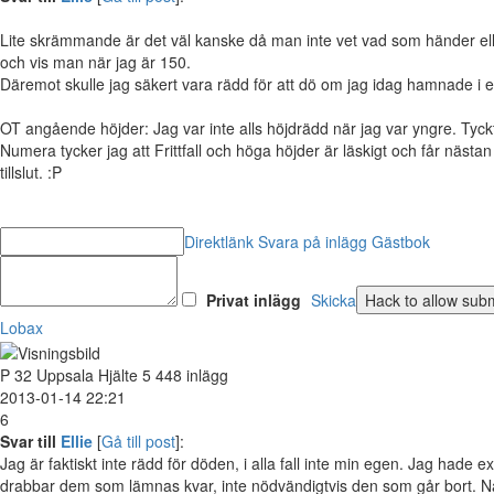
Lite skrämmande är det väl kanske då man inte vet vad som händer elle
och vis man när jag är 150.
Däremot skulle jag säkert vara rädd för att dö om jag idag hamnade i en så
OT angående höjder: Jag var inte alls höjdrädd när jag var yngre. Tyckte 
Numera tycker jag att Frittfall och höga höjder är läskigt och får nästan
tillslut. :P
Direktlänk
Svara på inlägg
Gästbok
Privat inlägg
Skicka
Lobax
P
32
Uppsala
Hjälte
5 448 inlägg
2013-01-14 22:21
6
Svar till
Ellie
[
Gå till post
]:
Jag är faktiskt inte rädd för döden, i alla fall inte min egen. Jag had
drabbar dem som lämnas kvar, inte nödvändigtvis den som går bort. Nä