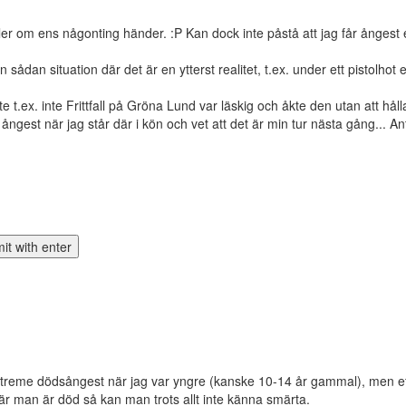
r om ens någonting händer. :P Kan dock inte påstå att jag får ångest e
dan situation där det är en ytterst realitet, t.ex. under ett pistolhot ell
t.ex. inte Frittfall på Gröna Lund var läskig och åkte den utan att hålla
 ångest när jag står där i kön och vet att det är min tur nästa gång... A
e extreme dödsångest när jag var yngre (kanske 10-14 år gammal), men eft
r man är död så kan man trots allt inte känna smärta.