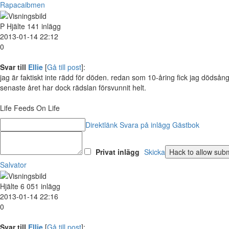
Rapacaibmen
P
Hjälte
141 inlägg
2013-01-14 22:12
0
Svar till
Ellie
[
Gå till post
]:
jag är faktiskt inte rädd för döden. redan som 10-åring fick jag dödså
senaste året har dock rädslan försvunnit helt.
Life Feeds On Life
Direktlänk
Svara på inlägg
Gästbok
Privat inlägg
Skicka
Salvator
Hjälte
6 051 inlägg
2013-01-14 22:16
0
Svar till
Ellie
[
Gå till post
]: