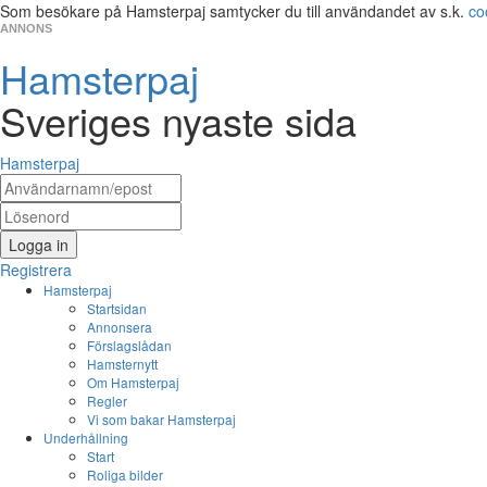
Som besökare på Hamsterpaj samtycker du till användandet av s.k.
co
ANNONS
Hamsterpaj
Sveriges nyaste sida
Hamsterpaj
Logga in
Registrera
Hamsterpaj
Startsidan
Annonsera
Förslagslådan
Hamsternytt
Om Hamsterpaj
Regler
Vi som bakar Hamsterpaj
Underhållning
Start
Roliga bilder