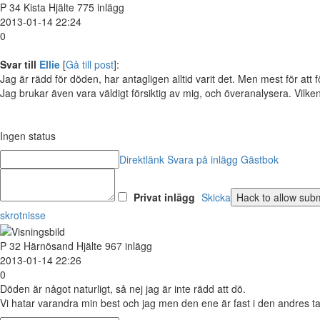
P
34
Kista
Hjälte
775 inlägg
2013-01-14 22:24
0
Svar till
Ellie
[
Gå till post
]:
Jag är rädd för döden, har antagligen alltid varit det. Men mest för att fö
Jag brukar även vara väldigt försiktig av mig, och överanalysera. Vilken 
Ingen status
Direktlänk
Svara på inlägg
Gästbok
Privat inlägg
Skicka
skrotnisse
P
32
Härnösand
Hjälte
967 inlägg
2013-01-14 22:26
0
Döden är något naturligt, så nej jag är inte rädd att dö.
Vi hatar varandra min best och jag men den ene är fast i den andres tag