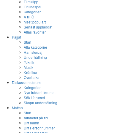
Filmklipp
Onlinespel
Kategorier
A till Ö
Mest populärt
Senast uppladdat
Allas favoriter
Pajjat
Start
Alla kategorier
Hamsterpaj
Underhållning
Teknik
Musik
Krönikor
Överbakat
Diskussionsforum
Kategorier
Nya trådar i forumet
Sök i forumet
Skapa undersökning
Mattan
Start
Alfabetet på tid
Ditt namn
Ditt Personnummer
Gratis program