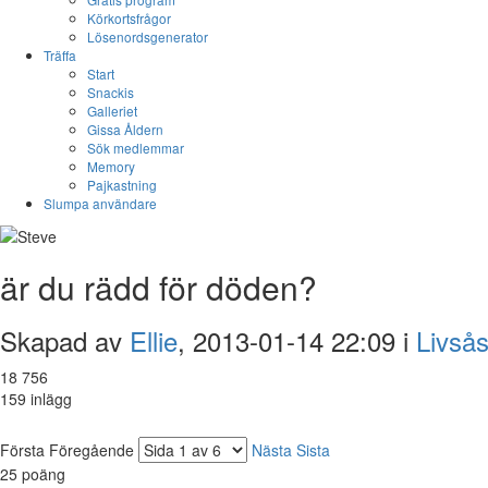
Körkortsfrågor
Lösenordsgenerator
Träffa
Start
Snackis
Galleriet
Gissa Åldern
Sök medlemmar
Memory
Pajkastning
Slumpa användare
är du rädd för döden?
Skapad av
Ellie
, 2013-01-14 22:09 i
Livså
18 756
159 inlägg
Första
Föregående
Nästa
Sista
25
poäng