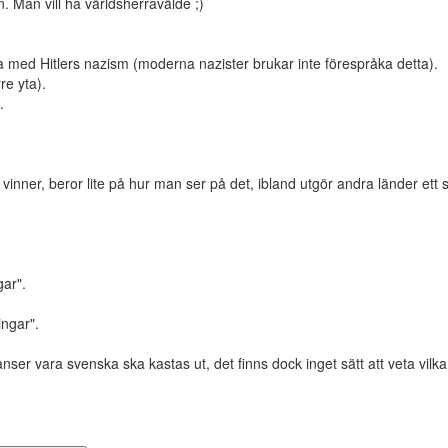
n. Man vill ha världsherravälde ;)
na med Hitlers nazism (moderna nazister brukar inte förespråka detta).
re yta).
.
inner, beror lite på hur man ser på det, ibland utgör andra länder ett
gar".
ingar".
anser vara svenska ska kastas ut, det finns dock inget sätt att veta vilk