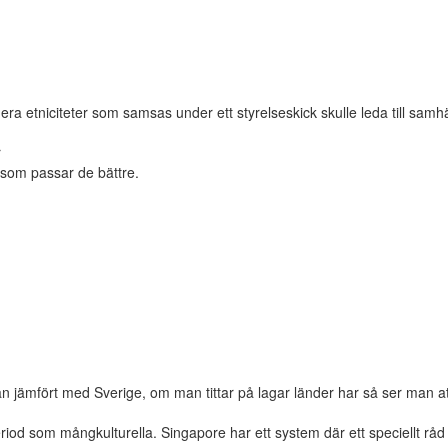
ra etniciteter som samsas under ett styrelseskick skulle leda till samhä
r
 som passar de bättre.
 jämfört med Sverige, om man tittar på lagar länder har så ser man att
od som mångkulturella. Singapore har ett system där ett speciellt råd g