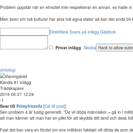
Problem uppstår när en etnicitet inte respekterar en annan, ex hade vi i e
Men även om två kulturer har sina två egna stater så kan det enda bli 
Direktlänk
Svara på inlägg
Gästbok
Privat inlägg
Skicka
vintologi
Kändis
81 inlägg
Trådskapare
2019-06-27 12:24
-1
Svar till
Primyfritzellz
[
Gå till post
]:
Sen problem 4 är lustig generellt. "De vil döda människor = gå in i mili
att man känner att man har en plikt för att skydda ditt land och dess fol
Fast det kan vara en fördel om ens militärer faktiskt vill döda de som 