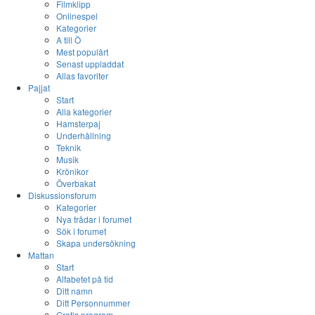
Filmklipp
Onlinespel
Kategorier
A till Ö
Mest populärt
Senast uppladdat
Allas favoriter
Pajjat
Start
Alla kategorier
Hamsterpaj
Underhållning
Teknik
Musik
Krönikor
Överbakat
Diskussionsforum
Kategorier
Nya trådar i forumet
Sök i forumet
Skapa undersökning
Mattan
Start
Alfabetet på tid
Ditt namn
Ditt Personnummer
Gratis program