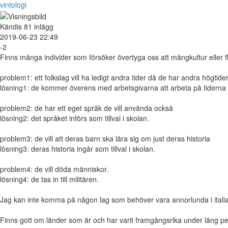
vintologi
Kändis
81 inlägg
2019-06-23 22:49
-2
Finns många individer som försöker övertyga oss att mångkultur eller fle
problem1: ett folkslag vill ha ledigt andra tider då de har andra högtide
lösning1: de kommer överens med arbetsgivarna att arbeta på tiderna
problem2: de har ett eget språk de vill använda också
lösning2: det språket införs som tillval i skolan.
problem3: de vill att deras barn ska lära sig om just deras historia
lösning3: deras historia ingår som tillval i skolan.
problem4: de vill döda människor.
lösning4: de tas in till militären.
Jag kan inte komma på någon lag som behöver vara annorlunda i italian
Finns gott om länder som är och har varit framgångsrika under lång peri