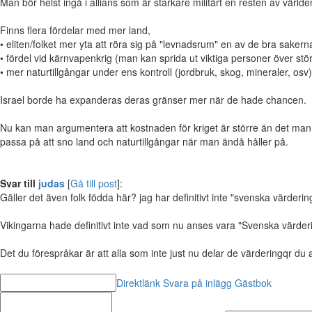
Man bör helst ingå i allians som är starkare militärt en resten av världe
Finns flera fördelar med mer land,
• eliten/folket mer yta att röra sig på "levnadsrum" en av de bra saker
• fördel vid kärnvapenkrig (man kan sprida ut viktiga personer över stör
• mer naturtillgångar under ens kontroll (jordbruk, skog, mineraler, osv)
Israel borde ha expanderas deras gränser mer när de hade chancen.
Nu kan man argumentera att kostnaden för kriget är större än det man v
passa på att sno land och naturtillgångar när man ändå håller på.
Svar till
judas
[
Gå till post
]:
Gäller det även folk födda här? jag har definitivt inte "svenska värderin
Vikingarna hade definitivt inte vad som nu anses vara "Svenska värder
Det du förespråkar är att alla som inte just nu delar de värderingqr du 
Direktlänk
Svara på inlägg
Gästbok