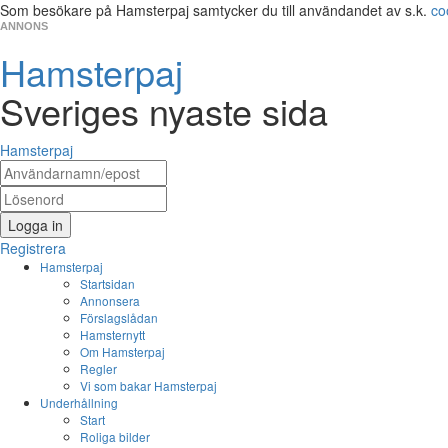
Som besökare på Hamsterpaj samtycker du till användandet av s.k.
co
ANNONS
Hamsterpaj
Sveriges nyaste sida
Hamsterpaj
Logga in
Registrera
Hamsterpaj
Startsidan
Annonsera
Förslagslådan
Hamsternytt
Om Hamsterpaj
Regler
Vi som bakar Hamsterpaj
Underhållning
Start
Roliga bilder