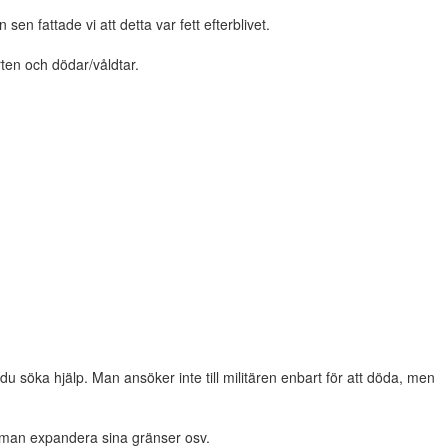
en fattade vi att detta var fett efterblivet.
rten och dödar/våldtar.
u söka hjälp. Man ansöker inte till militären enbart för att döda, men
an man expandera sina gränser osv.