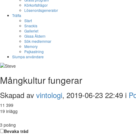
Körkortsfrågor
Lösenordsgenerator
Träffa
Start
Snackis
Galleriet
Gissa Åldern
Sök medlemmar
Memory
Pajkastning
Slumpa användare
Mångkultur fungerar
Skapad av
vintologi
, 2019-06-23 22:49 i
Po
11 399
19 inlägg
3
poäng
Bevaka tråd