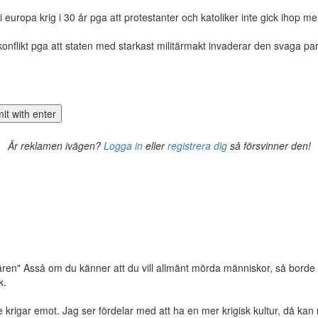
uropa krig i 30 år pga att protestanter och katoliker inte gick ihop men s
konflikt pga att staten med starkast militärmakt invaderar den svaga pa
Är reklamen ivägen?
Logga in
eller
registrera dig
så försvinner den!
tären" Asså om du känner att du vill allmänt mörda människor, så borde d
k.
de krigar emot. Jag ser fördelar med att ha en mer krigisk kultur, då k