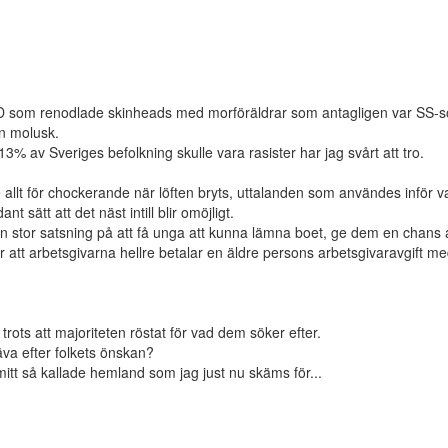
SD som renodlade skinheads med morföräldrar som antagligen var SS-so
en molusk.
 13% av Sveriges befolkning skulle vara rasister har jag svårt att tro.
e allt för chockerande när löften bryts, uttalanden som användes inför va
sätt att det näst intill blir omöjligt.
en stor satsning på att få unga att kunna lämna boet, ge dem en chans att
ör att arbetsgivarna hellre betalar en äldre persons arbetsgivaravgift m
 trots att majoriteten röstat för vad dem söker efter.
räva efter folkets önskan?
m mitt så kallade hemland som jag just nu skäms för...