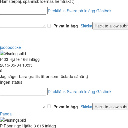
Hamsterpaj, spännisbildernas hemtrakt :)
Direktlänk
Svara på inlägg
Gästbok
Privat inlägg
Skicka
joooooocke
P
33
Hjälte
166 inlägg
2015-05-04 10:35
0
Jag säger bara grattis till er som röstade såhär ;)
Ingen status
Direktlänk
Svara på inlägg
Gästbok
Privat inlägg
Skicka
Panda
P
Rönninge
Hjälte
3 815 inlägg