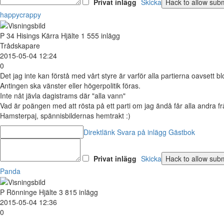
Privat inlägg
Skicka
happycrappy
P
34
Hisings Kärra
Hjälte
1 555 inlägg
Trådskapare
2015-05-04 12:24
0
Det jag inte kan förstå med vårt styre är varför alla partierna oavsett b
Antingen ska vänster eller högerpolitik föras.
Inte nåt jävla dagistrams där "alla vann"
Vad är poängen med att rösta på ett parti om jag ändå får alla andra f
Hamsterpaj, spännisbildernas hemtrakt :)
Direktlänk
Svara på inlägg
Gästbok
Privat inlägg
Skicka
Panda
P
Rönninge
Hjälte
3 815 inlägg
2015-05-04 12:36
0