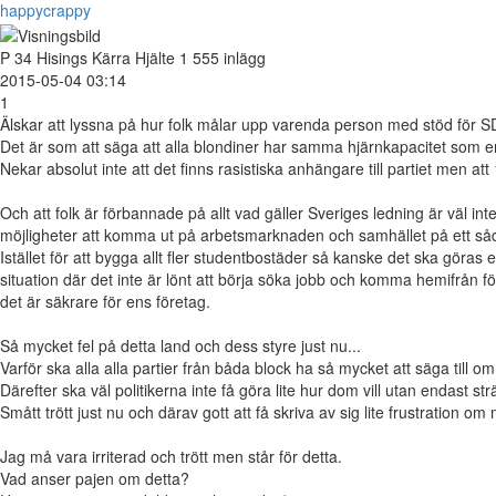
happycrappy
P
34
Hisings Kärra
Hjälte
1 555 inlägg
2015-05-04 03:14
1
Älskar att lyssna på hur folk målar upp varenda person med stöd för 
Det är som att säga att alla blondiner har samma hjärnkapacitet som 
Nekar absolut inte att det finns rasistiska anhängare till partiet men att
Och att folk är förbannade på allt vad gäller Sveriges ledning är väl int
möjligheter att komma ut på arbetsmarknaden och samhället på ett sådant 
Istället för att bygga allt fler studentbostäder så kanske det ska göras 
situation där det inte är lönt att börja söka jobb och komma hemifrån f
det är säkrare för ens företag.
Så mycket fel på detta land och dess styre just nu...
Varför ska alla alla partier från båda block ha så mycket att säga till om
Därefter ska väl politikerna inte få göra lite hur dom vill utan endast st
Smått trött just nu och därav gott att få skriva av sig lite frustration o
Jag må vara irriterad och trött men står för detta.
Vad anser pajen om detta?