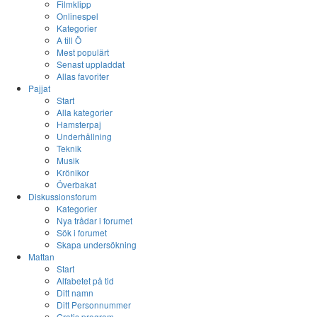
Filmklipp
Onlinespel
Kategorier
A till Ö
Mest populärt
Senast uppladdat
Allas favoriter
Pajjat
Start
Alla kategorier
Hamsterpaj
Underhållning
Teknik
Musik
Krönikor
Överbakat
Diskussionsforum
Kategorier
Nya trådar i forumet
Sök i forumet
Skapa undersökning
Mattan
Start
Alfabetet på tid
Ditt namn
Ditt Personnummer
Gratis program