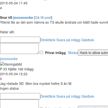
2015-05-04 11:45
4
Svar till
joooooocke
[
Gå till post
]:
Ytterst lite av det som nämns av TS skulle ändrats om blått hade vunnit 
Hatar allt.
Direktlänk
Svara på inlägg
Gästbok
Privat inlägg
Skicka
joooooocke
P
33
Hjälte
166 inlägg
2015-05-04 12:22
0
Jag röstade SD. Men bra mycket hellre S än M.
Ingen status
Direktlänk
Svara på inlägg
Gästbok