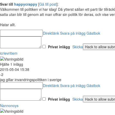
Svar till
happycrappy
[
Gå till post
]:
Välkommen till politiken vi har idag! Då ytterst sällan ett parti får till
satta utan blir till genom att man offrar sin politik för deras, och vise versa
Hatar allt.
Direktlänk
Svara på inlägg
Gästbok
Privat inlägg
Skicka
icrievritiem
Hjälte
1 inlägg
2015-05-04 15:38
-2
jag gillar invandringspolitiken i sverige
Direktlänk
Svara på inlägg
Gästbok
Privat inlägg
Skicka
Nannonoys