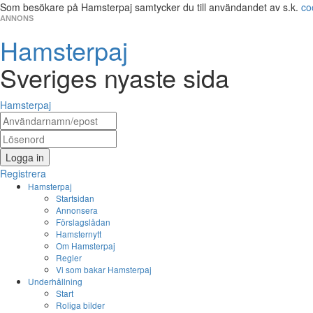
Som besökare på Hamsterpaj samtycker du till användandet av s.k.
co
ANNONS
Hamsterpaj
Sveriges nyaste sida
Hamsterpaj
Logga in
Registrera
Hamsterpaj
Startsidan
Annonsera
Förslagslådan
Hamsternytt
Om Hamsterpaj
Regler
Vi som bakar Hamsterpaj
Underhållning
Start
Roliga bilder