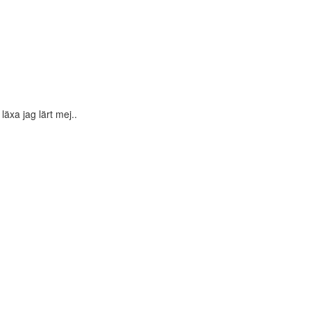
äxa jag lärt mej..