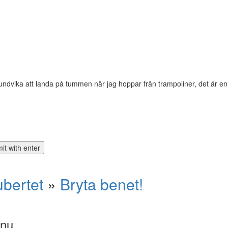
dvika att landa på tummen när jag hoppar från trampoliner, det är en l
ubertet
»
Bryta benet!
 nu