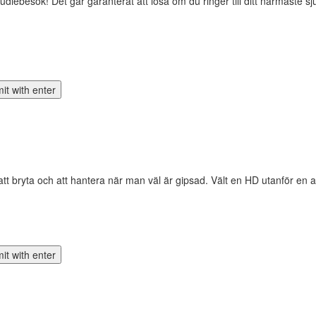
tudiebesök! Det går garanterat att lösa om du ringer till ditt närmaste s
 att bryta och att hantera när man väl är gipsad. Vält en HD utanför en a