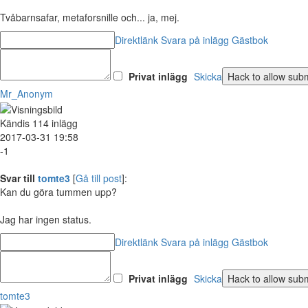
Tvåbarnsafar, metaforsnille och... ja, mej.
Direktlänk
Svara på inlägg
Gästbok
Privat inlägg
Skicka
Mr_Anonym
Kändis
114 inlägg
2017-03-31 19:58
-1
Svar till
tomte3
[
Gå till post
]:
Kan du göra tummen upp?
Jag har ingen status.
Direktlänk
Svara på inlägg
Gästbok
Privat inlägg
Skicka
tomte3