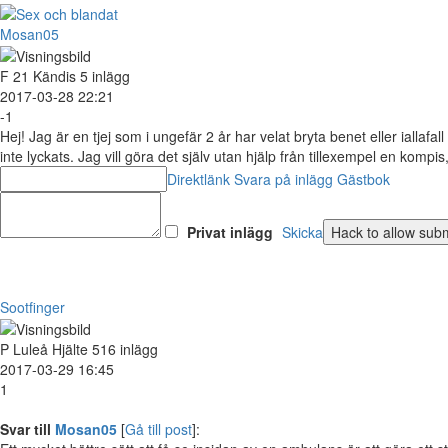
Mosan05
F
21
Kändis
5 inlägg
2017-03-28 22:21
-1
Hej! Jag är en tjej som i ungefär 2 år har velat bryta benet eller iallafal
inte lyckats. Jag vill göra det själv utan hjälp från tillexempel en ko
Direktlänk
Svara på inlägg
Gästbok
Privat inlägg
Skicka
Sootfinger
P
Luleå
Hjälte
516 inlägg
2017-03-29 16:45
1
Svar till
Mosan05
[
Gå till post
]: