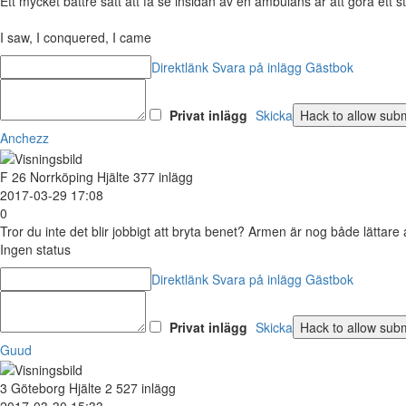
Ett mycket bättre sätt att få se insidan av en ambulans är att göra ett s
I saw, I conquered, I came
Direktlänk
Svara på inlägg
Gästbok
Privat inlägg
Skicka
Anchezz
F
26
Norrköping
Hjälte
377 inlägg
2017-03-29 17:08
0
Tror du inte det blir jobbigt att bryta benet? Armen är nog både lättare
Ingen status
Direktlänk
Svara på inlägg
Gästbok
Privat inlägg
Skicka
Guud
3
Göteborg
Hjälte
2 527 inlägg
2017-03-30 15:33