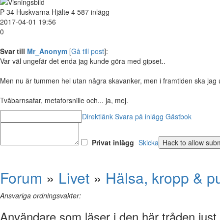
P
34
Huskvarna
Hjälte
4 587 inlägg
2017-04-01 19:56
0
Svar till
Mr_Anonym
[
Gå till post
]:
Var väl ungefär det enda jag kunde göra med gipset..
Men nu är tummen hel utan några skavanker, men i framtiden ska jag un
Tvåbarnsafar, metaforsnille och... ja, mej.
Direktlänk
Svara på inlägg
Gästbok
Privat inlägg
Skicka
Forum
»
Livet
»
Hälsa, kropp & p
Ansvariga ordningsvakter:
Användare som läser i den här tråden just