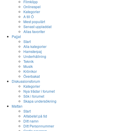
Filmklipp
Onlinespel
Kategorier
A till Ö
Mest populärt
Senast uppladdat
Allas favoriter
Pajjat
Start
Alla kategorier
Hamsterpaj
Underhållning
Teknik
Musik
Krönikor
Överbakat
Diskussionsforum
Kategorier
Nya trådar i forumet
Sök i forumet
Skapa undersökning
Mattan
Start
Alfabetet på tid
Ditt namn
Ditt Personnummer
Gratis program