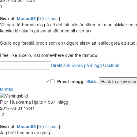
1
Svar till
Mosan05
[
Gå till post
]:
Vill bara förbereda dig på att det inte alls är säkert att man skickar en
kanske får åka in på annat sätt med bil eller taxi.
Skulle nog föreslå precis som en tidigare skrev att istället göra ett stud
I feel like a cello, lost somewhere over the rainbow
Direktlänk
Svara på inlägg
Gästbok
Privat inlägg
Skicka
tomte3
P
34
Huskvarna
Hjälte
4 587 inlägg
2017-03-31 19:41
-2
Svar till
Mosan05
[
Gå till post
]:
Jag bröt tummen en gång...