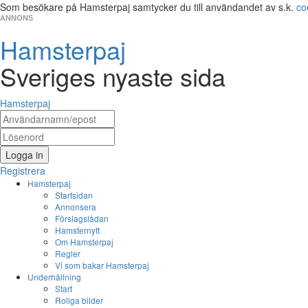
Som besökare på Hamsterpaj samtycker du till användandet av s.k.
co
ANNONS
Hamsterpaj
Sveriges nyaste sida
Hamsterpaj
Logga in
Registrera
Hamsterpaj
Startsidan
Annonsera
Förslagslådan
Hamsternytt
Om Hamsterpaj
Regler
Vi som bakar Hamsterpaj
Underhållning
Start
Roliga bilder