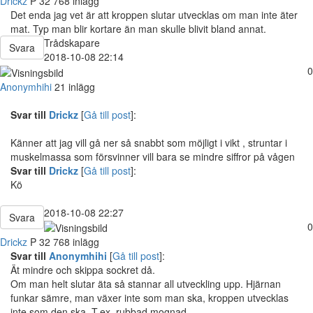
Drickz
P
32
768 inlägg
Det enda jag vet är att kroppen slutar utvecklas om man inte äter
mat. Typ man blir kortare än man skulle blivit bland annat.
Trådskapare
Svara
2018-10-08 22:14
0
Anonymhihi
21 inlägg
Svar till
Drickz
[
Gå till post
]:
Känner att jag vill gå ner så snabbt som möjligt i vikt , struntar i
muskelmassa som försvinner vill bara se mindre siffror på vågen
Svar till
Drickz
[
Gå till post
]:
Kö
2018-10-08 22:27
Svara
0
Drickz
P
32
768 inlägg
Svar till
Anonymhihi
[
Gå till post
]:
Ät mindre och skippa sockret då.
Om man helt slutar äta så stannar all utveckling upp. Hjärnan
funkar sämre, man växer inte som man ska, kroppen utvecklas
inte som den ska. T.ex. rubbad mognad.