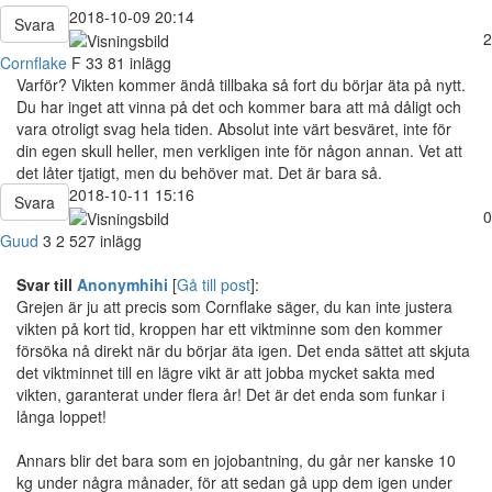
2018-10-09 20:14
Svara
2
Cornflake
F
33
81 inlägg
Varför? Vikten kommer ändå tillbaka så fort du börjar äta på nytt.
Du har inget att vinna på det och kommer bara att må dåligt och
vara otroligt svag hela tiden. Absolut inte värt besväret, inte för
din egen skull heller, men verkligen inte för någon annan. Vet att
det låter tjatigt, men du behöver mat. Det är bara så.
2018-10-11 15:16
Svara
0
Guud
3
2 527 inlägg
Svar till
Anonymhihi
[
Gå till post
]:
Grejen är ju att precis som Cornflake säger, du kan inte justera
vikten på kort tid, kroppen har ett viktminne som den kommer
försöka nå direkt när du börjar äta igen. Det enda sättet att skjuta
det viktminnet till en lägre vikt är att jobba mycket sakta med
vikten, garanterat under flera år! Det är det enda som funkar i
långa loppet!
Annars blir det bara som en jojobantning, du går ner kanske 10
kg under några månader, för att sedan gå upp dem igen under