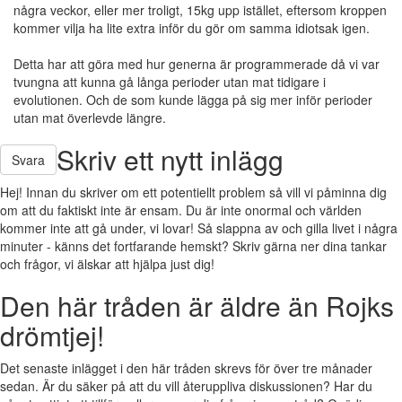
några veckor, eller mer troligt, 15kg upp istället, eftersom kroppen
kommer vilja ha lite extra inför du gör om samma idiotsak igen.
Detta har att göra med hur generna är programmerade då vi var
tvungna att kunna gå långa perioder utan mat tidigare i
evolutionen. Och de som kunde lägga på sig mer inför perioder
utan mat överlevde längre.
Skriv ett nytt inlägg
Svara
Hej! Innan du skriver om ett potentiellt problem så vill vi påminna dig
om att du faktiskt inte är ensam. Du är inte onormal och världen
kommer inte att gå under, vi lovar! Så slappna av och gilla livet i några
minuter - känns det fortfarande hemskt? Skriv gärna ner dina tankar
och frågor, vi älskar att hjälpa just dig!
Den här tråden är äldre än Rojks
drömtjej!
Det senaste inlägget i den här tråden skrevs för över tre månader
sedan. Är du säker på att du vill återuppliva diskussionen? Har du