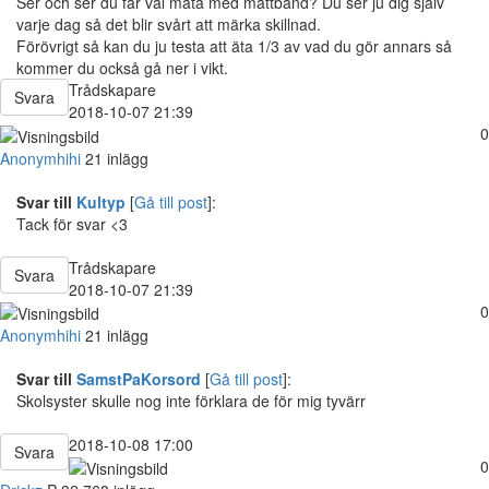
Ser och ser du får väl mäta med måttband? Du ser ju dig själv
varje dag så det blir svårt att märka skillnad.
Förövrigt så kan du ju testa att äta 1/3 av vad du gör annars så
kommer du också gå ner i vikt.
Trådskapare
Svara
2018-10-07 21:39
0
Anonymhihi
21 inlägg
Svar till
Kultyp
[
Gå till post
]:
Tack för svar <3
Trådskapare
Svara
2018-10-07 21:39
0
Anonymhihi
21 inlägg
Svar till
SamstPaKorsord
[
Gå till post
]:
Skolsyster skulle nog inte förklara de för mig tyvärr
2018-10-08 17:00
Svara
0