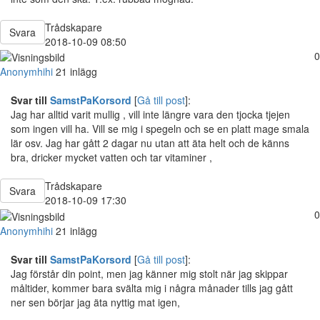
Trådskapare
Svara
2018-10-09 08:50
0
Anonymhihi
21 inlägg
Svar till
SamstPaKorsord
[
Gå till post
]:
Jag har alltid varit mullig , vill inte längre vara den tjocka tjejen
som ingen vill ha. Vill se mig i spegeln och se en platt mage smala
lär osv. Jag har gått 2 dagar nu utan att äta helt och de känns
bra, dricker mycket vatten och tar vitaminer ,
Trådskapare
Svara
2018-10-09 17:30
0
Anonymhihi
21 inlägg
Svar till
SamstPaKorsord
[
Gå till post
]:
Jag förstår din point, men jag känner mig stolt när jag skippar
måltider, kommer bara svälta mig i några månader tills jag gått
ner sen börjar jag äta nyttig mat igen,