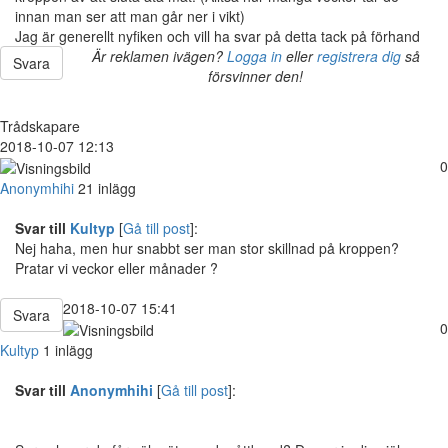
innan man ser att man går ner i vikt)
Jag är generellt nyfiken och vill ha svar på detta tack på förhand
Är reklamen ivägen?
Logga in
eller
registrera dig
så
Svara
försvinner den!
Trådskapare
2018-10-07 12:13
0
Anonymhihi
21 inlägg
Svar till
Kultyp
[
Gå till post
]:
Nej haha, men hur snabbt ser man stor skillnad på kroppen?
Pratar vi veckor eller månader ?
2018-10-07 15:41
Svara
0
Kultyp
1 inlägg
Svar till
Anonymhihi
[
Gå till post
]: