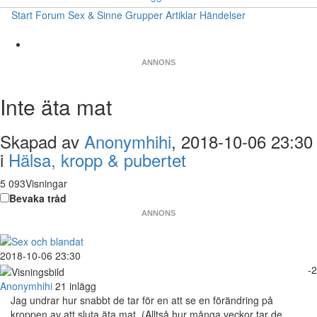
Start
Forum
Sex & Sinne
Grupper
Artiklar
Händelser
ANNONS
Inte äta mat
Skapad av
Anonymhihi
, 2018-10-06 23:30
i
Hälsa, kropp & pubertet
5 093Visningar
Bevaka tråd
ANNONS
2018-10-06 23:30
-2
Anonymhihi
21 inlägg
Jag undrar hur snabbt de tar för en att se en förändring på
kroppen av att sluta äta mat. (Alltså hur många veckor tar de