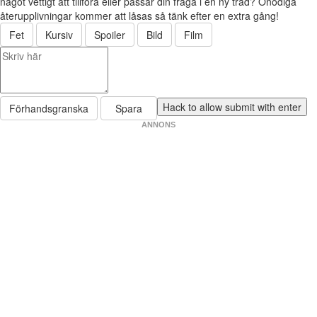
något vettigt att tillföra eller passar din fråga i en ny tråd? Onödiga
återupplivningar kommer att låsas så tänk efter en extra gång!
Fet
Kursiv
Spoiler
Bild
Film
Förhandsgranska
Spara
ANNONS