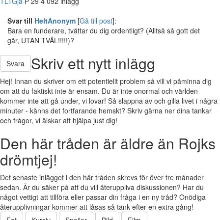
TLTGja
P
29
4 092 inlägg
Svar till
HeltAnonym
[
Gå till post
]:
Bara en funderare, tvättar du dig ordentligt? (Alltså så gott det
går, UTAN TVÅL!!!!!)?
Skriv ett nytt inlägg
Svara
Hej! Innan du skriver om ett potentiellt problem så vill vi påminna dig
om att du faktiskt inte är ensam. Du är inte onormal och världen
kommer inte att gå under, vi lovar! Så slappna av och gilla livet i några
minuter - känns det fortfarande hemskt? Skriv gärna ner dina tankar
och frågor, vi älskar att hjälpa just dig!
Den här tråden är äldre än Rojks
drömtjej!
Det senaste inlägget i den här tråden skrevs för över tre månader
sedan. Är du säker på att du vill återuppliva diskussionen? Har du
något vettigt att tillföra eller passar din fråga i en ny tråd? Onödiga
återupplivningar kommer att låsas så tänk efter en extra gång!
Fet
Kursiv
Spoiler
Bild
Film