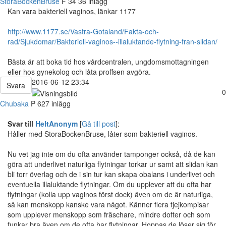
StoraBockenBruse
F
34
36 inlägg
Kan vara bakteriell vaginos, länkar 1177
http://www.1177.se/Vastra-Gotaland/Fakta-och-
rad/Sjukdomar/Bakteriell-vaginos--illaluktande-flytning-fran-slidan/
Bästa är att boka tid hos vårdcentralen, ungdomsmottagningen
eller hos gynekolog och låta proffsen avgöra.
2016-06-12 23:34
Svara
0
Chubaka
P
627 inlägg
Svar till
HeltAnonym
[
Gå till post
]:
Håller med StoraBockenBruse, låter som bakteriell vaginos.
Nu vet jag inte om du ofta använder tamponger också, då de kan
göra att underlivet naturliga flytningar torkar ur samt att slidan kan
bli torr överlag och de i sin tur kan skapa obalans i underlivet och
eventuella illaluktande flytningar. Om du upplever att du ofta har
flytningar (kolla upp vaginos först dock) även om de är naturliga,
så kan menskopp kanske vara något. Känner flera tjejkompisar
som upplever menskopp som fräschare, mindre dofter och som
funkar bra även om de ofta har flytningar. Hoppas de löser sig för