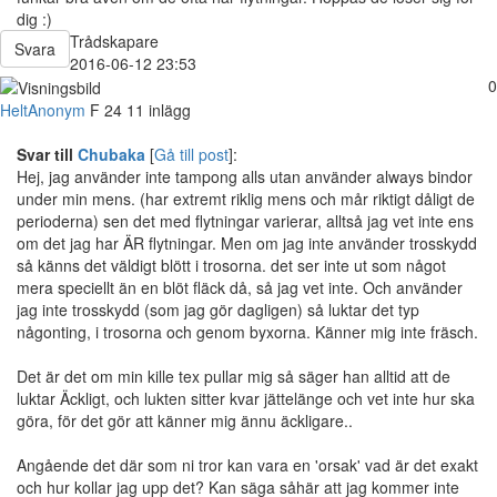
dig :)
Trådskapare
Svara
2016-06-12 23:53
0
HeltAnonym
F
24
11 inlägg
Svar till
Chubaka
[
Gå till post
]:
Hej, jag använder inte tampong alls utan använder always bindor
under min mens. (har extremt riklig mens och mår riktigt dåligt de
perioderna) sen det med flytningar varierar, alltså jag vet inte ens
om det jag har ÄR flytningar. Men om jag inte använder trosskydd
så känns det väldigt blött i trosorna. det ser inte ut som något
mera speciellt än en blöt fläck då, så jag vet inte. Och använder
jag inte trosskydd (som jag gör dagligen) så luktar det typ
någonting, i trosorna och genom byxorna. Känner mig inte fräsch.
Det är det om min kille tex pullar mig så säger han alltid att de
luktar Äckligt, och lukten sitter kvar jättelänge och vet inte hur ska
göra, för det gör att känner mig ännu äckligare..
Angående det där som ni tror kan vara en 'orsak' vad är det exakt
och hur kollar jag upp det? Kan säga såhär att jag kommer inte