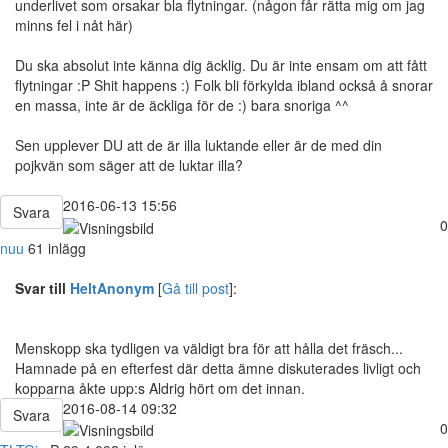
underlivet som orsakar bla flytningar. (någon får rätta mig om jag
minns fel i nåt här)
Du ska absolut inte känna dig äcklig. Du är inte ensam om att fått
flytningar :P Shit happens :) Folk bli förkylda ibland också å snorar
en massa, inte är de äckliga för de :) bara snoriga ^^
Sen upplever DU att de är illa luktande eller är de med din
pojkvän som säger att de luktar illa?
2016-06-13 15:56
Svara
0
nuu
61 inlägg
Svar till
HeltAnonym
[
Gå till post
]:
Menskopp ska tydligen va väldigt bra för att hålla det fräsch...
Hamnade på en efterfest där detta ämne diskuterades livligt och
kopparna åkte upp:s Aldrig hört om det innan.
2016-08-14 09:32
Svara
0