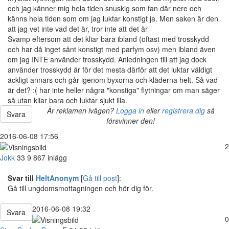
och jag känner mig hela tiden snuskig som fan där nere och
känns hela tiden som om jag luktar konstigt ja. Men saken är den
att jag vet inte vad det är, tror inte att det är
Svamp eftersom att det kliar bara ibland (oftast med trosskydd
och har då inget sånt konstigt med parfym osv) men ibland även
om jag INTE använder trosskydd. Anledningen till att jag dock
använder trosskydd är för det mesta därför att det luktar väldigt
äckligt annars och går igenom byxorna och kläderna helt. Så vad
är det? :( har inte heller några "konstiga" flytningar om man säger
så utan kliar bara och luktar sjukt illa.
Är reklamen ivägen?
Logga in
eller
registrera dig
så
Svara
försvinner den!
2016-06-08 17:56
2
Jokk
33
9 867 inlägg
Svar till
HeltAnonym
[
Gå till post
]:
Gå till ungdomsmottagningen och hör dig för.
2016-06-08 19:32
Svara
0