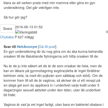
klara av att varken prata med min mamma eller göra en gyn
undersökning. Det går vekrligen inte.
Så hur gör jag?
2016-06-13 01:52
Svara
0
Chubaka
P
627 inlägg
Svar till
HeltAnonym
[
Gå till post
]:
En gyn undersökning lär du nog göra om du ska kunna behandla
orsaken till de illaluktande flytningarna och hitta orsaken till de.
Nu är de ju inte säkert att de är de som orsakar de hela, men de
kan en läkare på gynmottagning avgöra(detta är inget föräldrar
behöver veta, ta med din pojkvän som sällskap och stöd). Om de
kommer fram till att de är vaginos, så skriver de ut ett recept på
en slags gel som du applicera in i underlivet varje kväll under 5
dagar(ingen sexuell aktivitet under den tiden, utan låt underlivet
bli friskt.
Vaginos är vad ja vet inget farligt, utan bara en bakteriel obalans i