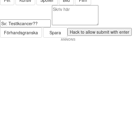
Fet
Kursiv
Spoiler
Bild
Film
Förhandsgranska
Spara
ANNONS