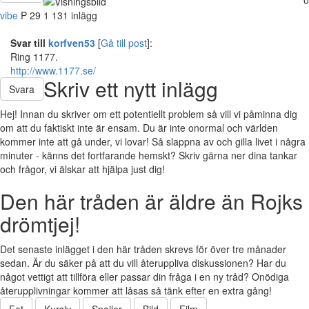
vibe
P
29
1 131 inlägg
Svar till
korfven53
[
Gå till post
]:
Ring 1177.
http://www.1177.se/
Skriv ett nytt inlägg
Svara
Hej! Innan du skriver om ett potentiellt problem så vill vi påminna dig
om att du faktiskt inte är ensam. Du är inte onormal och världen
kommer inte att gå under, vi lovar! Så slappna av och gilla livet i några
minuter - känns det fortfarande hemskt? Skriv gärna ner dina tankar
och frågor, vi älskar att hjälpa just dig!
Den här tråden är äldre än Rojks
drömtjej!
Det senaste inlägget i den här tråden skrevs för över tre månader
sedan. Är du säker på att du vill återuppliva diskussionen? Har du
något vettigt att tillföra eller passar din fråga i en ny tråd? Onödiga
återupplivningar kommer att låsas så tänk efter en extra gång!