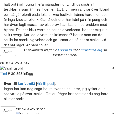
haft ont i min pung i flera månader nu. En diffus smärta i
testiklarna som är mest i den en åtgång, men vandrar över ibland
och så gör etonti båda ibland. Ena testikeln känns hård men det
är inga knovlar eller knölar. 2 doktorer har känt på min pung och
har även tagit massor av blodprov i samband med problem med
hjärtat. Det har blivit värre de senaste veckorna. Känner mig inte
sjuk i övrigt. Kan detta vara testkelcancer? Känns som om det
skulle ha spridit sig vidare och gett smärtan på andra ställen vid
det här laget. Är bara 15 år.
Är reklamen ivägen?
Logga in
eller
registrera dig
så
Svara
försvinner den!
2015-04-25 01:06
0
Timi
P
30
358 inlägg
Svar till
korfven53
[
Gå till post
]:
Ingen här kan nog säga bättre svar än doktorer, jag tycker att du
ska vänta på svar istället. Om du frågar här kommer du nog bara
bli mer orolig.
2015-04-25 01:27
Svara
0