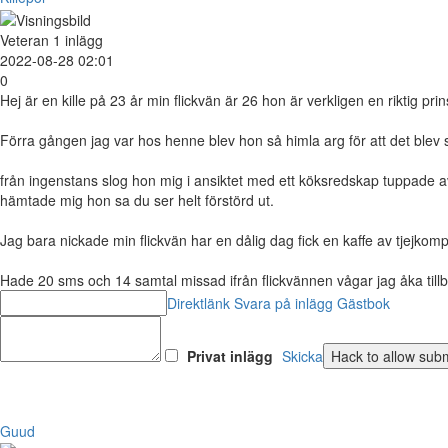
Veteran
1 inlägg
2022-08-28 02:01
0
Hej är en kille på 23 år min flickvän är 26 hon är verkligen en riktig p
Förra gången jag var hos henne blev hon så himla arg för att det blev 
från ingenstans slog hon mig i ansiktet med ett köksredskap tuppade a
hämtade mig hon sa du ser helt förstörd ut.
Jag bara nickade min flickvän har en dålig dag fick en kaffe av tjejkomp
Hade 20 sms och 14 samtal missad ifrån flickvännen vågar jag åka til
Direktlänk
Svara på inlägg
Gästbok
Privat inlägg
Skicka
Guud