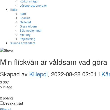
Körkortsfrågor
Lösenordsgenerator
Träffa
Start
Snackis
Galleriet
Gissa Åldern
Sök medlemmar
Memory
Pajkastning
Slumpa användare
Min flickvän är våldsam vad göra
Skapad av
Killepol
, 2022-08-28 02:01 i
Kär
3 307
5 inlägg
2
poäng
Bevaka tråd
Killepol