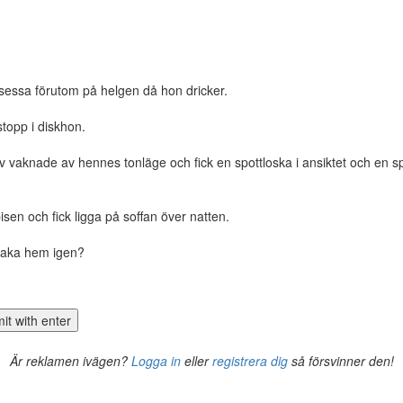
rinsessa förutom på helgen då hon dricker.
stopp i diskhon.
v vaknade av hennes tonläge och fick en spottloska i ansiktet och en s
isen och fick ligga på soffan över natten.
lbaka hem igen?
Är reklamen ivägen?
Logga in
eller
registrera dig
så försvinner den!