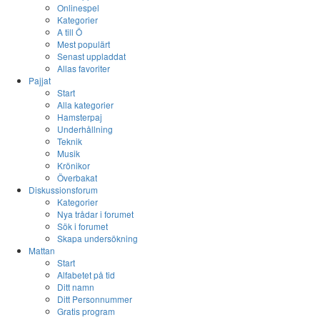
Onlinespel
Kategorier
A till Ö
Mest populärt
Senast uppladdat
Allas favoriter
Pajjat
Start
Alla kategorier
Hamsterpaj
Underhållning
Teknik
Musik
Krönikor
Överbakat
Diskussionsforum
Kategorier
Nya trådar i forumet
Sök i forumet
Skapa undersökning
Mattan
Start
Alfabetet på tid
Ditt namn
Ditt Personnummer
Gratis program