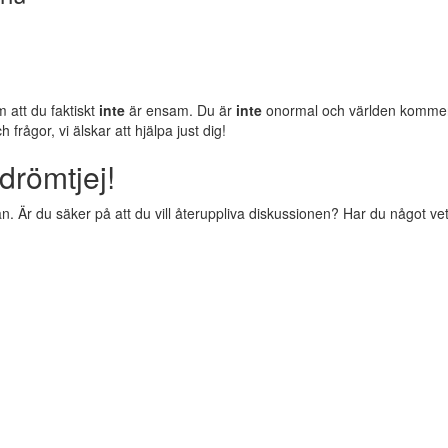
m att du faktiskt
inte
är ensam. Du är
inte
onormal och världen komm
rågor, vi älskar att hjälpa just dig!
drömtjej!
 Är du säker på att du vill återuppliva diskussionen? Har du något vettig