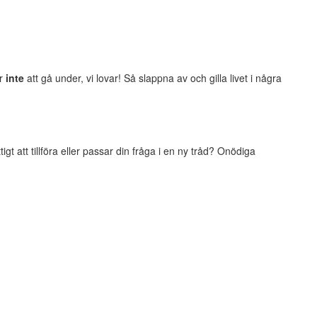
er
inte
att gå under, vi lovar! Så slappna av och gilla livet i några
t att tillföra eller passar din fråga i en ny tråd? Onödiga