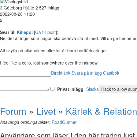
3
Göteborg
Hjälte
2 527 inlägg
2022-08-28 11:20
2
Svar till
Killepol
[
Gå till post
]:
Nej det är inget som någon ska behöva stå ut med. Vill du ge henne en 
Att skylla på alkoholens effekter är bara bortförklaringar.
I feel like a cello, lost somewhere over the rainbow
Direktlänk
Svara på inlägg
Gästbok
Privat inlägg
Skicka
Forum
»
Livet
»
Kärlek & Relatio
Ansvariga ordningsvakter:
RoadGunner
Användare som läser i den här tråden just