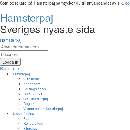
Som besökare på Hamsterpaj samtycker du till användandet av s.k.
co
Hamsterpaj
Sveriges nyaste sida
Hamsterpaj
Logga in
Registrera
Hamsterpaj
Startsidan
Annonsera
Förslagslådan
Hamsternytt
Om Hamsterpaj
Regler
Vi som bakar Hamsterpaj
Underhållning
Start
Roliga bilder
Filmklipp