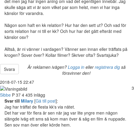
det men jag har ingen aning om vad det egentligen innebär. Jag
skulle säga att vi är som vilket par som helst, men vi har inga
känslor för varandra.
Någon som haft en kk relation? Hur har den sett ut? Och vad för
sorts relation har ni till er kk? Och hur har det gått efteråt med
känslor osv?
Alltså, är ni vänner i vardagen? Vänner sen innan eller träffats på
krogen? Sover över? Kollar filmer? Skriver ofta? Svartsjuka?
Är reklamen ivägen?
Logga in
eller
registrera dig
så
Svara
försvinner den!
2018-07-15 22:47
3
Sibbe
P
37
4 435 inlägg
Svar till
Milary
[
Gå till post
]:
Jag har träffat de flesta kk's via nätet.
Det har var för flera år sen när jag var lite yngre men någon
slängde iväg ett sms så kom man över & såg en film & nuppade.
Sen sov man över eller körde hem.