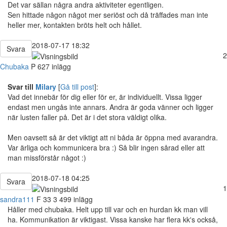
Det var sällan några andra aktiviteter egentligen.
Sen hittade någon något mer seriöst och då träffades man inte
heller mer, kontakten bröts helt och hållet.
2018-07-17 18:32
Svara
2
Chubaka
P
627 inlägg
Svar till
Milary
[
Gå till post
]:
Vad det innebär för dig eller för er, är individuellt. Vissa ligger
endast men ungås inte annars. Andra är goda vänner och ligger
när lusten faller på. Det är i det stora väldigt olika.
Men oavsett så är det viktigt att ni båda är öppna med avarandra.
Var ärliga och kommunicera bra :) Så blir ingen sårad eller att
man missförstår något :)
2018-07-18 04:25
Svara
1
sandra111
F
33
3 499 inlägg
Håller med chubaka. Helt upp till var och en hurdan kk man vill
ha. Kommunikation är viktigast. Vissa kanske har flera kk's också,