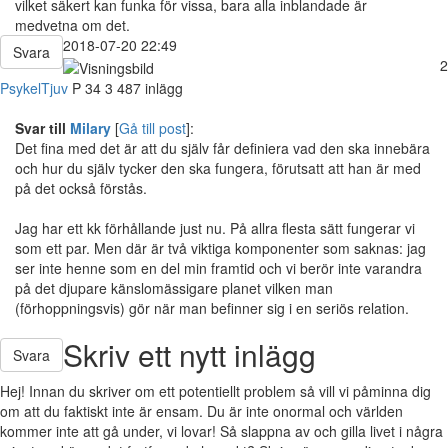
vilket säkert kan funka för vissa, bara alla inblandade är
medvetna om det.
2018-07-20 22:49
Svara
2
PsykelTjuv
P
34
3 487 inlägg
Svar till
Milary
[
Gå till post
]:
Det fina med det är att du själv får definiera vad den ska innebära
och hur du själv tycker den ska fungera, förutsatt att han är med
på det också förstås.
Jag har ett kk förhållande just nu. På allra flesta sätt fungerar vi
som ett par. Men där är två viktiga komponenter som saknas: jag
ser inte henne som en del min framtid och vi berör inte varandra
på det djupare känslomässigare planet vilken man
(förhoppningsvis) gör när man befinner sig i en seriös relation.
Skriv ett nytt inlägg
Svara
Hej! Innan du skriver om ett potentiellt problem så vill vi påminna dig
om att du faktiskt inte är ensam. Du är inte onormal och världen
kommer inte att gå under, vi lovar! Så slappna av och gilla livet i några