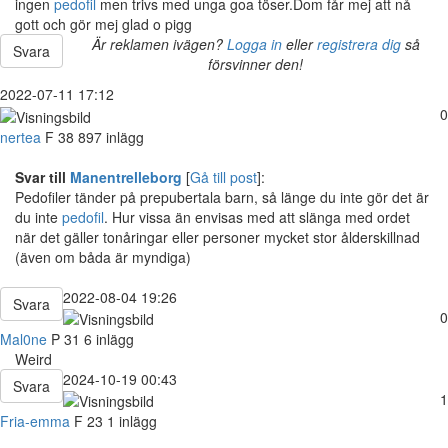
ingen
pedofil
men trivs med unga goa töser.Dom får mej att nå
gott och gör mej glad o pigg
Är reklamen ivägen?
Logga in
eller
registrera dig
så
Svara
försvinner den!
2022-07-11 17:12
0
nertea
F
38
897 inlägg
Svar till
Manentrelleborg
[
Gå till post
]:
Pedofiler tänder på prepubertala barn, så länge du inte gör det är
du inte
pedofil
. Hur vissa än envisas med att slänga med ordet
när det gäller tonåringar eller personer mycket stor ålderskillnad
(även om båda är myndiga)
2022-08-04 19:26
Svara
0
Mal0ne
P
31
6 inlägg
Weird
2024-10-19 00:43
Svara
1
Fria-emma
F
23
1 inlägg