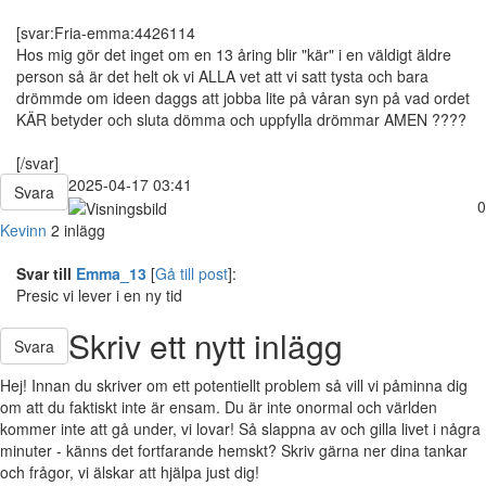
[svar:Fria-emma:4426114
Hos mig gör det inget om en 13 åring blir "kär" i en väldigt äldre
person så är det helt ok vi ALLA vet att vi satt tysta och bara
drömmde om ideen daggs att jobba lite på våran syn på vad ordet
KÄR betyder och sluta dömma och uppfylla drömmar AMEN ????
[/svar]
2025-04-17 03:41
Svara
0
Kevinn
2 inlägg
Svar till
Emma_13
[
Gå till post
]:
Presic vi lever i en ny tid
Skriv ett nytt inlägg
Svara
Hej! Innan du skriver om ett potentiellt problem så vill vi påminna dig
om att du faktiskt inte är ensam. Du är inte onormal och världen
kommer inte att gå under, vi lovar! Så slappna av och gilla livet i några
minuter - känns det fortfarande hemskt? Skriv gärna ner dina tankar
och frågor, vi älskar att hjälpa just dig!