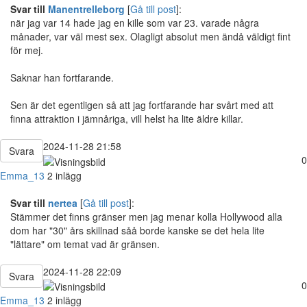
Svar till
Manentrelleborg
[
Gå till post
]:
när jag var 14 hade jag en kille som var 23. varade några
månader, var väl mest sex. Olagligt absolut men ändå väldigt fint
för mej.
Saknar han fortfarande.
Sen är det egentligen så att jag fortfarande har svårt med att
finna attraktion i jämnåriga, vill helst ha lite äldre killar.
2024-11-28 21:58
Svara
0
Emma_13
2 inlägg
Svar till
nertea
[
Gå till post
]:
Stämmer det finns gränser men jag menar kolla Hollywood alla
dom har "30" års skillnad såå borde kanske se det hela lite
"lättare" om temat vad är gränsen.
2024-11-28 22:09
Svara
0
Emma_13
2 inlägg