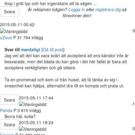
ihop i gråt typ och har ingenstans att ta vägen ...
Är reklamen ivägen?
Logga in
eller
registrera dig
så
Svara
försvinner den!
2015-05-11 00:42
0
uZeus
P
31
764 inlägg
Svar till
mardaligt
[
Gå till post
]:
Jag vet att det kan vara svårt att acceptera att ens känslor inte är
besvarade, men det bästa du kan göra i det här fallet är bara att
acceptera verkligheten och gå vidare.
Ta en promenad och kom ut från huset, att få tänka av sig i
ensamhet kan hjälpa, alternativt dra till en kompis och prata ut.
2015-05-11 17:44
Svara
-1
Panda
P
3 815 inlägg
Borra hål, kolla?
2015-05-11 19:24
Svara
0