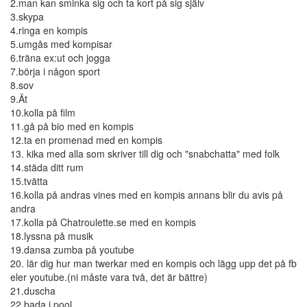
2.man kan sminka sig och ta kort på sig själv
3.skypa
4.ringa en kompis
5.umgås med kompisar
6.träna ex:ut och jogga
7.börja i någon sport
8.sov
9.Ät
10.kolla på film
11.gå på bio med en kompis
12.ta en promenad med en kompis
13. kika med alla som skriver till dig och "snabchatta" med folk
14.städa ditt rum
15.tvätta
16.kolla på andras vines med en kompis annans blir du avis på
andra
17.kolla på Chatroulette.se med en kompis
18.lyssna på musik
19.dansa zumba på youtube
20. lär dig hur man twerkar med en kompis och lägg upp det på fb
eler youtube.(ni måste vara två, det är bättre)
21.duscha
22.bada i pool