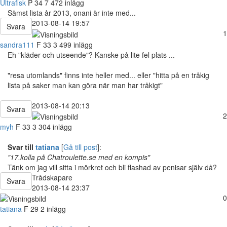
Ultrafisk
P
34
7 472 inlägg
Sämst lista år 2013, onani är inte med...
2013-08-14 19:57
Svara
1
sandra111
F
33
3 499 inlägg
Eh "kläder och utseende"? Kanske på lite fel plats ...
"resa utomlands" finns inte heller med... eller "hitta på en tråkig
lista på saker man kan göra när man har tråkigt"
2013-08-14 20:13
Svara
2
myh
F
33
3 304 inlägg
Svar till
tatiana
[
Gå till post
]:
"17.kolla på Chatroulette.se med en kompis"
Tänk om jag vill sitta i mörkret och bli flashad av penisar själv då?
Trådskapare
Svara
2013-08-14 23:37
0
tatiana
F
29
2 inlägg