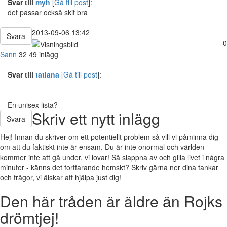
Svar till
myh
[
Gå till post
]:
det passar också skit bra
2013-09-06 13:42
Svara
0
Sann
32
49 inlägg
Svar till
tatiana
[
Gå till post
]:
En unisex lista?
Skriv ett nytt inlägg
Svara
Hej! Innan du skriver om ett potentiellt problem så vill vi påminna dig
om att du faktiskt inte är ensam. Du är inte onormal och världen
kommer inte att gå under, vi lovar! Så slappna av och gilla livet i några
minuter - känns det fortfarande hemskt? Skriv gärna ner dina tankar
och frågor, vi älskar att hjälpa just dig!
Den här tråden är äldre än Rojks
drömtjej!