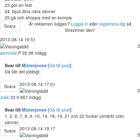
23.gör en fest
24. bjud dina nära vänner
25.gå och shoppa med en kompis
Är reklamen ivägen?
Logga in
eller
registrera dig
så
Svara
försvinner den!
2013-08-14 16:51
2
asmodai
P
35
98 inlägg
Svar till
Mizterjones
[
Gå till post
]:
Då blir det jobbigt.
2013-08-14 17:01
Svara
2
Jokk
33
9 867 inlägg
Svar till
Mizterjones
[
Gå till post
]:
1, 2, 6, 7, 8, 9, 10, 14, 18, 19, 21 och 22 funkar utmärkt utan
vänner.
2013-08-14 19:17
Svara
5