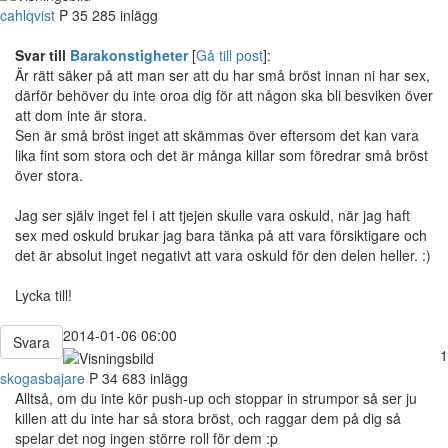
cahlqvist
P
35
285 inlägg
Svar till
Barakonstigheter
[
Gå till post
]:
Är rätt säker på att man ser att du har små bröst innan ni har sex,
därför behöver du inte oroa dig för att någon ska bli besviken över
att dom inte är stora.
Sen är små bröst inget att skämmas över eftersom det kan vara
lika fint som stora och det är många killar som föredrar små bröst
över stora.
Jag ser själv inget fel i att tjejen skulle vara oskuld, när jag haft
sex med oskuld brukar jag bara tänka på att vara försiktigare och
det är absolut inget negativt att vara oskuld för den delen heller. :)
Lycka till!
2014-01-06 06:00
Svara
1
skogasbajare
P
34
683 inlägg
Alltså, om du inte kör push-up och stoppar in strumpor så ser ju
killen att du inte har så stora bröst, och raggar dem på dig så
spelar det nog ingen större roll för dem :p