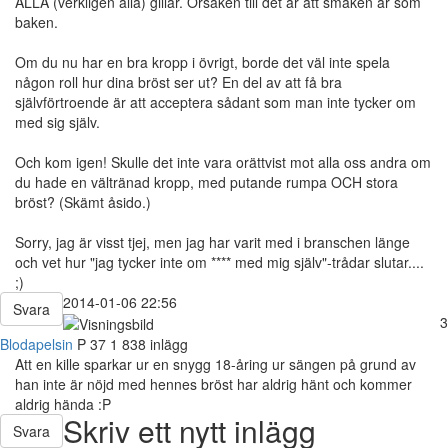
ALLA (verkligen alla) gillar. Orsaken till det är att smaken är som
baken.
Om du nu har en bra kropp i övrigt, borde det väl inte spela
någon roll hur dina bröst ser ut? En del av att få bra
självförtroende är att acceptera sådant som man inte tycker om
med sig själv.
Och kom igen! Skulle det inte vara orättvist mot alla oss andra om
du hade en vältränad kropp, med putande rumpa OCH stora
bröst? (Skämt åsido.)
Sorry, jag är visst tjej, men jag har varit med i branschen länge
och vet hur "jag tycker inte om **** med mig själv"-trådar slutar....
;)
2014-01-06 22:56
Svara
3
Blodapelsin
P
37
1 838 inlägg
Att en kille sparkar ur en snygg 18-åring ur sängen på grund av
han inte är nöjd med hennes bröst har aldrig hänt och kommer
aldrig hända :P
Skriv ett nytt inlägg
Svara