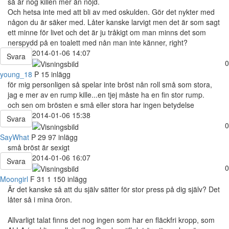
så är nog killen mer än nöjd.
Och hetsa inte med att bli av med oskulden. Gör det nykter med
någon du är säker med. Låter kanske larvigt men det är som sagt
ett minne för livet och det är ju tråkigt om man minns det som
nerspydd på en toalett med nån man inte känner, right?
2014-01-06 14:07
Svara
0
young_18
P
15 inlägg
för mig personligen så spelar inte bröst nån roll små som stora,
jag e mer av en rump kille...en tjej måste ha en fin stor rump.
och sen om brösten e små eller stora har ingen betydelse
2014-01-06 15:38
Svara
0
SayWhat
P
29
97 inlägg
små bröst är sexigt
2014-01-06 16:07
Svara
0
Moongirl
F
31
1 150 inlägg
Är det kanske så att du själv sätter för stor press på dig själv? Det
låter så i mina öron.
Allvarligt talat finns det nog ingen som har en fläckfri kropp, som