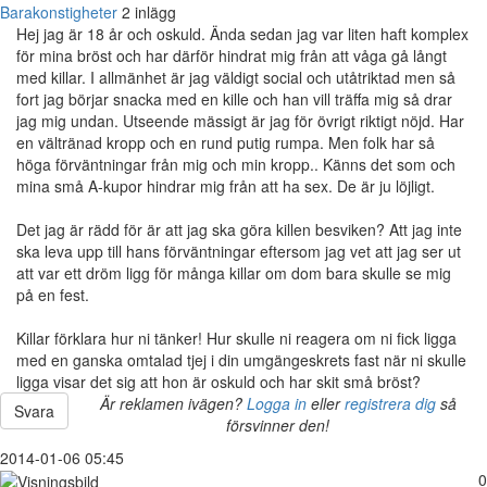
Barakonstigheter
2 inlägg
Hej jag är 18 år och oskuld. Ända sedan jag var liten haft komplex
för mina bröst och har därför hindrat mig från att våga gå långt
med killar. I allmänhet är jag väldigt social och utåtriktad men så
fort jag börjar snacka med en kille och han vill träffa mig så drar
jag mig undan. Utseende mässigt är jag för övrigt riktigt nöjd. Har
en vältränad kropp och en rund putig rumpa. Men folk har så
höga förväntningar från mig och min kropp.. Känns det som och
mina små A-kupor hindrar mig från att ha sex. De är ju löjligt.
Det jag är rädd för är att jag ska göra killen besviken? Att jag inte
ska leva upp till hans förväntningar eftersom jag vet att jag ser ut
att var ett dröm ligg för många killar om dom bara skulle se mig
på en fest.
Killar förklara hur ni tänker! Hur skulle ni reagera om ni fick ligga
med en ganska omtalad tjej i din umgängeskrets fast när ni skulle
ligga visar det sig att hon är oskuld och har skit små bröst?
Är reklamen ivägen?
Logga in
eller
registrera dig
så
Svara
försvinner den!
2014-01-06 05:45
0