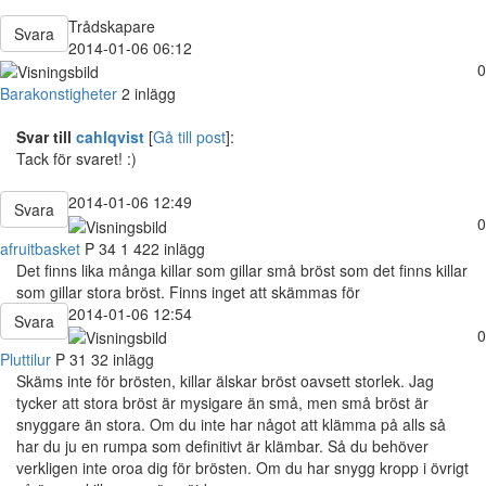
Trådskapare
Svara
2014-01-06 06:12
0
Barakonstigheter
2 inlägg
Svar till
cahlqvist
[
Gå till post
]:
Tack för svaret! :)
2014-01-06 12:49
Svara
0
afruitbasket
P
34
1 422 inlägg
Det finns lika många killar som gillar små bröst som det finns killar
som gillar stora bröst. Finns inget att skämmas för
2014-01-06 12:54
Svara
0
Pluttilur
P
31
32 inlägg
Skäms inte för brösten, killar älskar bröst oavsett storlek. Jag
tycker att stora bröst är mysigare än små, men små bröst är
snyggare än stora. Om du inte har något att klämma på alls så
har du ju en rumpa som definitivt är klämbar. Så du behöver
verkligen inte oroa dig för brösten. Om du har snygg kropp i övrigt