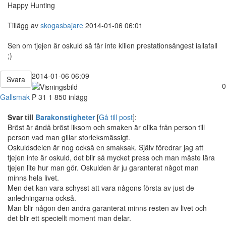
Happy Hunting
Tillägg av
skogasbajare
2014-01-06 06:01
Sen om tjejen är oskuld så får inte killen prestationsångest iallafall
;)
2014-01-06 06:09
Svara
0
Gallsmak
P
31
1 850 inlägg
Svar till
Barakonstigheter
[
Gå till post
]:
Bröst är ändå bröst liksom och smaken är olika från person till
person vad man gillar storleksmässigt.
Oskuldsdelen är nog också en smaksak. Själv föredrar jag att
tjejen inte är oskuld, det blir så mycket press och man måste lära
tjejen lite hur man gör. Oskulden är ju garanterat något man
minns hela livet.
Men det kan vara schysst att vara någons första av just de
anledningarna också.
Man blir någon den andra garanterat minns resten av livet och
det blir ett speciellt moment man delar.