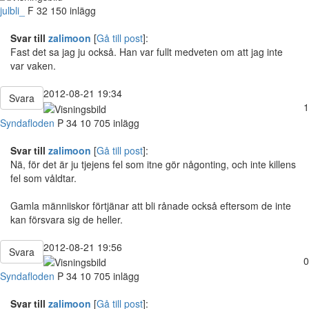
julbli_
F
32
150 inlägg
Svar till
zalimoon
[
Gå till post
]:
Fast det sa jag ju också. Han var fullt medveten om att jag inte
var vaken.
2012-08-21 19:34
Svara
1
Syndafloden
P
34
10 705 inlägg
Svar till
zalimoon
[
Gå till post
]:
Nä, för det är ju tjejens fel som itne gör någonting, och inte killens
fel som våldtar.
Gamla männiiskor förtjänar att bli rånade också eftersom de inte
kan försvara sig de heller.
2012-08-21 19:56
Svara
0
Syndafloden
P
34
10 705 inlägg
Svar till
zalimoon
[
Gå till post
]: