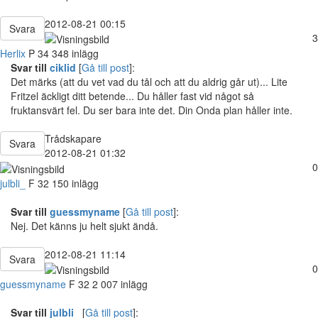
2012-08-21 00:15
Svara
3
Herlix
P
34
348 inlägg
Svar till
ciklid
[
Gå till post
]:
Det märks (att du vet vad du tål och att du aldrig går ut)... Lite
Fritzel äckligt ditt betende... Du håller fast vid något så
fruktansvärt fel. Du ser bara inte det. Din Onda plan håller inte.
Trådskapare
Svara
2012-08-21 01:32
0
julbli_
F
32
150 inlägg
Svar till
guessmyname
[
Gå till post
]:
Nej. Det känns ju helt sjukt ändå.
2012-08-21 11:14
Svara
0
guessmyname
F
32
2 007 inlägg
Svar till
julbli_
[
Gå till post
]: