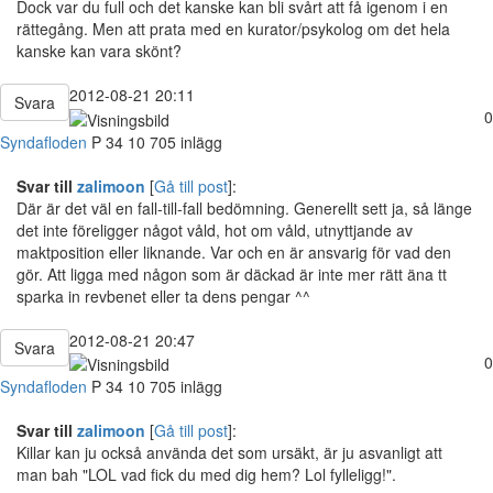
Dock var du full och det kanske kan bli svårt att få igenom i en
rättegång. Men att prata med en kurator/psykolog om det hela
kanske kan vara skönt?
2012-08-21 20:11
Svara
0
Syndafloden
P
34
10 705 inlägg
Svar till
zalimoon
[
Gå till post
]:
Där är det väl en fall-till-fall bedömning. Generellt sett ja, så länge
det inte föreligger något våld, hot om våld, utnyttjande av
maktposition eller liknande. Var och en är ansvarig för vad den
gör. Att ligga med någon som är däckad är inte mer rätt äna tt
sparka in revbenet eller ta dens pengar ^^
2012-08-21 20:47
Svara
0
Syndafloden
P
34
10 705 inlägg
Svar till
zalimoon
[
Gå till post
]:
Killar kan ju också använda det som ursäkt, är ju asvanligt att
man bah "LOL vad fick du med dig hem? Lol fylleligg!".