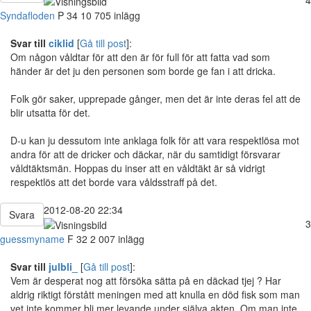
Syndafloden
P
34
10 705 inlägg
Svar till
ciklid
[
Gå till post
]:
Om någon våldtar för att den är för full för att fatta vad som
händer är det ju den personen som borde ge fan i att dricka.
Folk gör saker, upprepade gånger, men det är inte deras fel att de
blir utsatta för det.
D-u kan ju dessutom inte anklaga folk för att vara respektlösa mot
andra för att de dricker och däckar, när du samtidigt försvarar
våldtäktsmän. Hoppas du inser att en våldtäkt är så vidrigt
respektlös att det borde vara våldsstraff på det.
2012-08-20 22:34
Svara
3
guessmyname
F
32
2 007 inlägg
Svar till
julbli_
[
Gå till post
]:
Vem är desperat nog att försöka sätta på en däckad tjej ? Har
aldrig riktigt förstått meningen med att knulla en död fisk som man
vet inte kommer bli mer levande under själva akten. Om man inte