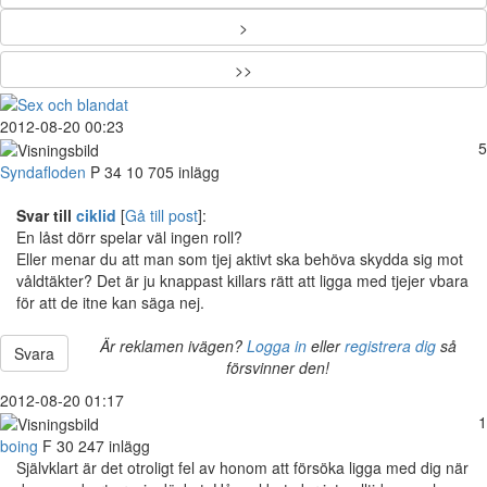
>
>>
2012-08-20 00:23
5
Syndafloden
P
34
10 705 inlägg
Svar till
ciklid
[
Gå till post
]:
En låst dörr spelar väl ingen roll?
Eller menar du att man som tjej aktivt ska behöva skydda sig mot
våldtäkter? Det är ju knappast killars rätt att ligga med tjejer vbara
för att de itne kan säga nej.
Är reklamen ivägen?
Logga in
eller
registrera dig
så
Svara
försvinner den!
2012-08-20 01:17
1
boing
F
30
247 inlägg
Självklart är det otroligt fel av honom att försöka ligga med dig när