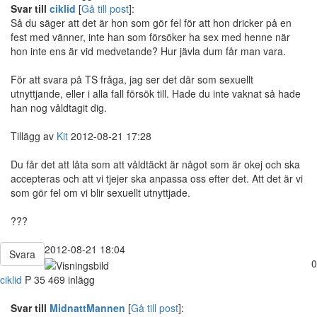
Svar till
ciklid
[
Gå till post
]:
Så du säger att det är hon som gör fel för att hon dricker på en
fest med vänner, inte han som försöker ha sex med henne när
hon inte ens är vid medvetande? Hur jävla dum får man vara.
För att svara på TS fråga, jag ser det där som sexuellt
utnyttjande, eller i alla fall försök till. Hade du inte vaknat så hade
han nog våldtagit dig.
Tillägg av
Kit
2012-08-21 17:28
Du får det att låta som att våldtäckt är något som är okej och ska
accepteras och att vi tjejer ska anpassa oss efter det. Att det är vi
som gör fel om vi blir sexuellt utnyttjade.
???
2012-08-21 18:04
Svara
0
ciklid
P
35
469 inlägg
Svar till
MidnattMannen
[
Gå till post
]: