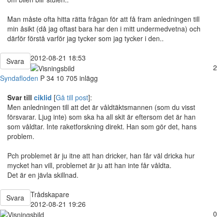
Man måste ofta hitta rätta frågan för att få fram anledningen till
min åsikt (då jag oftast bara har den i mitt undermedvetna) och
därför förstå varför jag tycker som jag tycker i den..
2012-08-21 18:53
Svara
2
Syndafloden
P
34
10 705 inlägg
Svar till
ciklid
[
Gå till post
]:
Men anledningen till att det är våldtäktsmannen (som du visst
försvarar. Ljug inte) som ska ha all skit är eftersom det är han
som våldtar. Inte raketforskning direkt. Han som gör det, hans
problem.
Pch problemet är ju itne att han dricker, han får väl dricka hur
mycket han vill, problemet är ju att han inte får våldta.
Det är en jävla skillnad.
Trådskapare
Svara
2012-08-21 19:26
0