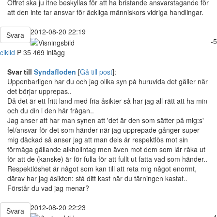
Offret ska ju itne beskyllas för att ha bristande ansvarstagande för
att den inte tar ansvar för äckliga människors vidriga handlingar.
2012-08-20 22:19
Svara
-5
ciklid
P
35
469 inlägg
Svar till
Syndafloden
[
Gå till post
]:
Uppenbarligen har du och jag olika syn på huruvida det gäller när
det börjar upprepas..
Då det är ett fritt land med fria åsikter så har jag all rätt att ha min
och du din i den här frågan..
Jag anser att har man synen att 'det är den som sätter på mig:s'
fel/ansvar för det som händer när jag upprepade gånger super
mig däckad så anser jag att man dels är respektlös mot sin
förmåga gällande alkholintag men även mot dem som lär råka ut
för att de (kanske) är för fulla för att fullt ut fatta vad som händer..
Respektlöshet är något som kan till att reta mig något enormt,
därav har jag åsikten: stå ditt kast när du tärningen kastat..
Förstår du vad jag menar?
2012-08-20 22:23
Svara
4