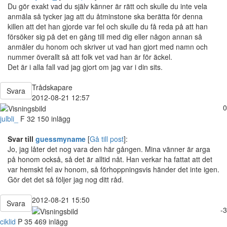
Du gör exakt vad du själv känner är rätt och skulle du inte vela
anmäla så tycker jag att du åtminstone ska berätta för denna
killen att det han gjorde var fel och skulle du få reda på att han
försöker sig på det en gång till med dig eller någon annan så
anmäler du honom och skriver ut vad han gjort med namn och
nummer överallt så att folk vet vad han är för äckel.
Det är i alla fall vad jag gjort om jag var i din sits.
Trådskapare
Svara
2012-08-21 12:57
0
julbli_
F
32
150 inlägg
Svar till
guessmyname
[
Gå till post
]:
Jo, jag låter det nog vara den här gången. Mina vänner är arga
på honom också, så det är alltid nåt. Han verkar ha fattat att det
var hemskt fel av honom, så förhoppningsvis händer det inte igen.
Gör det det så följer jag nog ditt råd.
2012-08-21 15:50
Svara
-3
ciklid
P
35
469 inlägg