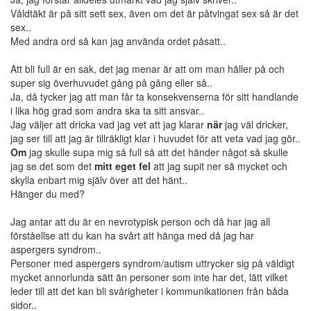
Våldtäkt är på sitt sett sex, även om det är påtvingat sex så är det
sex..
Med andra ord så kan jag använda ordet påsatt..
Att bli full är en sak, det jag menar är att om man håller på och
super sig överhuvudet gång på gång eller så..
Ja, då tycker jag att man får ta konsekvenserna för sitt handlande
i lika hög grad som andra ska ta sitt ansvar..
Jag väljer att dricka vad jag vet att jag klarar
när
jag väl dricker,
jag ser till att jag är tillräkligt klar i huvudet för att veta vad jag gör..
Om
jag skulle supa mig så full så att det händer något så skulle
jag se det som det
mitt eget fel
att jag supit ner så mycket och
skylla enbart mig själv över att det hänt..
Hänger du med?
Jag antar att du är en nevrotypisk person och då har jag all
förståellse att du kan ha svårt att hänga med då jag har
aspergers syndrom..
Personer med aspergers syndrom/autism uttrycker sig på väldigt
mycket annorlunda sätt än personer som inte har det, lätt vilket
leder till att det kan bli svårigheter i kommunikationen från båda
sidor..