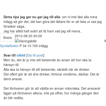
Detta tips jag ger nu ger jag till alla
: om ni inte läst alla mina
inlägg så gör det, det kan göra det lättare för er att lista ut vad jag
försöker säga..
Jag har alltid haft svårt att få fram vad jag vill mena..
2012-08-20 20:29
Svara
4
Syndafloden
P
34
10 705 inlägg
Svar till
ciklid
[
Gå till post
]:
Men du, det är ju inte sitt beteende du anser att hon ska ta
hänsyn till.
Alla ska ta hänsyn till sitt beteende, särskilt när de dricker.
Det offert gör är att dne dricker, förlorar omdöme, däckar. Det är
dens ansvar.
Det förövaren gör är att våldta en annan människa. Det ansvaret
ligger på förövaren allena, inte på offret, hur många gånger den
än blir redlös.