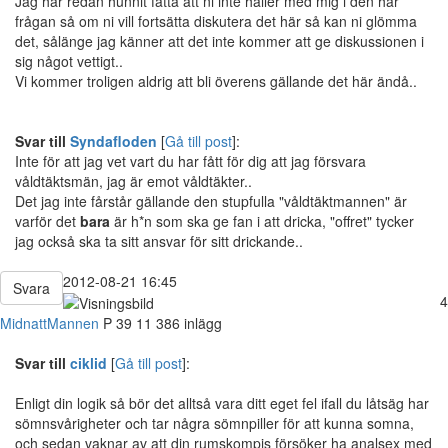
Jag har redan hunnit fatta att ni inte håller med mig i den här
frågan så om ni vill fortsätta diskutera det här så kan ni glömma
det, sålänge jag känner att det inte kommer att ge diskussionen i
sig något vettigt..
Vi kommer troligen aldrig att bli överens gällande det här ändå..
Svar till
Syndafloden
[
Gå till post
]:
Inte för att jag vet vart du har fått för dig att jag försvara
våldtäktsmän, jag är emot våldtäkter..
Det jag inte fårstår gällande den stupfulla "våldtäktmannen" är
varför det
bara
är h*n som ska ge fan i att dricka, "offret" tycker
jag också ska ta sitt ansvar för sitt drickande..
2012-08-21 16:45
Svara
4
MidnattMannen
P
39
11 386 inlägg
Svar till
ciklid
[
Gå till post
]:
Enligt din logik så bör det alltså vara ditt eget fel ifall du låtsäg har
sömnsvårigheter och tar några sömnpiller för att kunna somna,
och sedan vaknar av att din rumskompis försöker ha analsex med