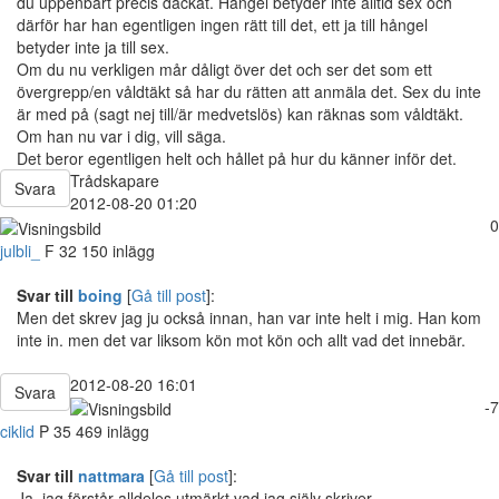
du uppenbart precis däckat. Hångel betyder inte alltid sex och
därför har han egentligen ingen rätt till det, ett ja till hångel
betyder inte ja till sex.
Om du nu verkligen mår dåligt över det och ser det som ett
övergrepp/en våldtäkt så har du rätten att anmäla det. Sex du inte
är med på (sagt nej till/är medvetslös) kan räknas som våldtäkt.
Om han nu var i dig, vill säga.
Det beror egentligen helt och hållet på hur du känner inför det.
Trådskapare
Svara
2012-08-20 01:20
0
julbli_
F
32
150 inlägg
Svar till
boing
[
Gå till post
]:
Men det skrev jag ju också innan, han var inte helt i mig. Han kom
inte in. men det var liksom kön mot kön och allt vad det innebär.
2012-08-20 16:01
Svara
-7
ciklid
P
35
469 inlägg
Svar till
nattmara
[
Gå till post
]:
Ja, jag förstår alldeles utmärkt vad jag själv skriver..