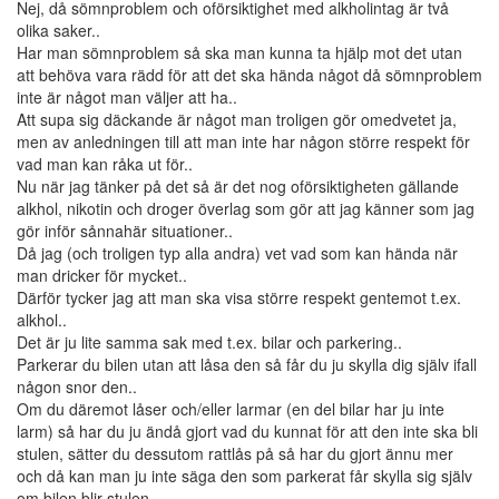
Nej, då sömnproblem och oförsiktighet med alkholintag är två
olika saker..
Har man sömnproblem så ska man kunna ta hjälp mot det utan
att behöva vara rädd för att det ska hända något då sömnproblem
inte är något man väljer att ha..
Att supa sig däckande är något man troligen gör omedvetet ja,
men av anledningen till att man inte har någon större respekt för
vad man kan råka ut för..
Nu när jag tänker på det så är det nog oförsiktigheten gällande
alkhol, nikotin och droger överlag som gör att jag känner som jag
gör inför sånnahär situationer..
Då jag (och troligen typ alla andra) vet vad som kan hända när
man dricker för mycket..
Därför tycker jag att man ska visa större respekt gentemot t.ex.
alkhol..
Det är ju lite samma sak med t.ex. bilar och parkering..
Parkerar du bilen utan att låsa den så får du ju skylla dig själv ifall
någon snor den..
Om du däremot låser och/eller larmar (en del bilar har ju inte
larm) så har du ju ändå gjort vad du kunnat för att den inte ska bli
stulen, sätter du dessutom rattlås på så har du gjort ännu mer
och då kan man ju inte säga den som parkerat får skylla sig själv
om bilen blir stulen..