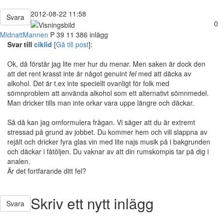
2012-08-22 11:58
Svara
0
MidnattMannen
P
39
11 386 inlägg
Svar till
ciklid
[
Gå till post
]:
Ok, då förstår jag lite mer hur du menar. Men saken är dock den
att det rent krasst inte är något genuint
fel
med att däcka av
alkohol. Det är t.ex inte speciellt ovanligt för folk med
sömnproblem att använda alkohol som ett alternativt sömnmedel.
Man dricker tills man inte orkar vara uppe längre och däckar.
Så då kan jag omformulera frågan. Vi säger att du är extremt
stressad på grund av jobbet. Du kommer hem och vill slappna av
rejält och dricker fyra glas vin med lite najs musik på i bakgrunden
och däckar i fåtöljen. Du vaknar av att din rumskompis tar på dig i
analen.
Är det fortfarande ditt fel?
Skriv ett nytt inlägg
Svara