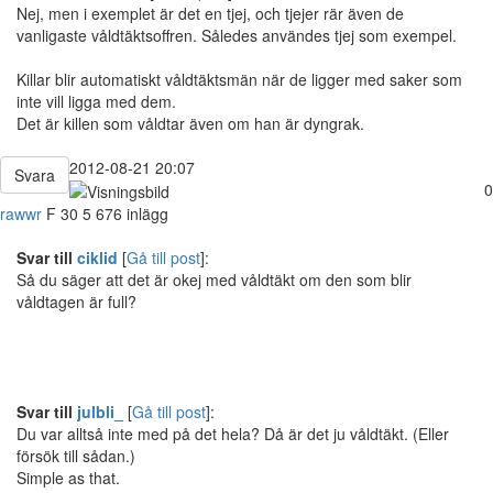
Nej, men i exemplet är det en tjej, och tjejer rär även de
vanligaste våldtäktsoffren. Således användes tjej som exempel.
Killar blir automatiskt våldtäktsmän när de ligger med saker som
inte vill ligga med dem.
Det är killen som våldtar även om han är dyngrak.
2012-08-21 20:07
Svara
0
rawwr
F
30
5 676 inlägg
Svar till
ciklid
[
Gå till post
]:
Så du säger att det är okej med våldtäkt om den som blir
våldtagen är full?
Svar till
julbli_
[
Gå till post
]:
Du var alltså inte med på det hela? Då är det ju våldtäkt. (Eller
försök till sådan.)
Simple as that.