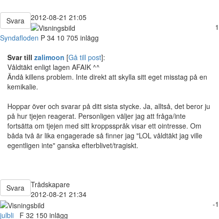
2012-08-21 21:05
Svara
1
Syndafloden
P
34
10 705 inlägg
Svar till
zalimoon
[
Gå till post
]:
Våldtäkt enligt lagen AFAIK ^^
Ändå killens problem. Inte direkt att skylla sitt eget misstag på en
kemikalie.
Hoppar över och svarar på ditt sista stycke. Ja, alltså, det beror ju
på hur tjejen reagerat. Personligen väljer jag att fråga/inte
fortsätta om tjejen med sitt kroppsspråk visar ett ointresse. Om
båda två är lika engagerade så finner jag "LOL våldtäkt jag ville
egentligen inte" ganska efterblivet/tragiskt.
Trådskapare
Svara
2012-08-21 21:34
-1
julbli_
F
32
150 inlägg