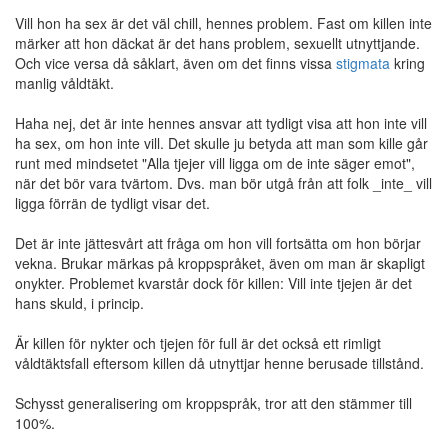
Vill hon ha sex är det väl chill, hennes problem. Fast om killen inte
märker att hon däckat är det hans problem, sexuellt utnyttjande.
Och vice versa då såklart, även om det finns vissa
stigmata
kring
manlig våldtäkt.
Haha nej, det är inte hennes ansvar att tydligt visa att hon inte vill
ha sex, om hon inte vill. Det skulle ju betyda att man som kille går
runt med mindsetet "Alla tjejer vill ligga om de inte säger emot",
när det bör vara tvärtom. Dvs. man bör utgå från att folk _inte_ vill
ligga förrän de tydligt visar det.
Det är inte jättesvårt att fråga om hon vill fortsätta om hon börjar
vekna. Brukar märkas på kroppspråket, även om man är skapligt
onykter. Problemet kvarstår dock för killen: Vill inte tjejen är det
hans skuld, i princip.
Är killen för nykter och tjejen för full är det också ett rimligt
våldtäktsfall eftersom killen då utnyttjar henne berusade tillstånd.
Schysst generalisering om kroppspråk, tror att den stämmer till
100%.