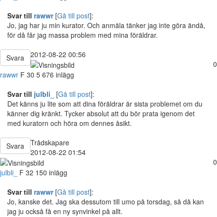
Svar till
rawwr
[
Gå till post
]:
Jo, jag har ju min kurator. Och anmäla tänker jag inte göra ändå,
för då får jag massa problem med mina föräldrar.
2012-08-22 00:56
Svara
0
rawwr
F
30
5 676 inlägg
Svar till
julbli_
[
Gå till post
]:
Det känns ju lite som att dina föräldrar är sista problemet om du
känner dig kränkt. Tycker absolut att du bör prata igenom det
med kuratorn och höra om dennes åsikt.
Trådskapare
Svara
2012-08-22 01:54
0
julbli_
F
32
150 inlägg
Svar till
rawwr
[
Gå till post
]:
Jo, kanske det. Jag ska dessutom till umo på torsdag, så då kan
jag ju också få en ny synvinkel på allt.