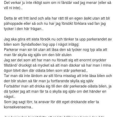
Det verkar ju inte riktigt som om ni fårstår vad jag menar (eller så
vill ni inte)..
Detta är ett fritt land och alla har rätt till en egen åsikt utan att bli
påhoppade eller så och nu har jag försökt förklara vad fan jag
tycker i den här frågan..
Jag ska göra ett sista försök nu och tänker ta upp parkerandet av
bilen som Syndafloden tog upp i något inlägg:
Parkerar man sin bil utan att låsa den så tycker nog typ alla att
man får skylla sig själv om den blir stulen
Jag ser det som att har man nu försatt sig ett enormt onyckter
tillstånd/ druckigt så mycket så att man däckar så har man i mina
ögon blivit den där olåsta bilen som står parkerad..
Tar man då inte lärdom av sitt förra misstag att inte låsa bilen och
den blir stulen så får man ju fortfarande skylla sig själv
Fortsätter man att dricka sig till den där parkerade olåsta bilen, ja
då tycker jag att man får ta o skylla sig själv om det händer en
något..
Som jag sagt förr, ta ansvar för ditt eget drickande eller ta
konsekvenserna..