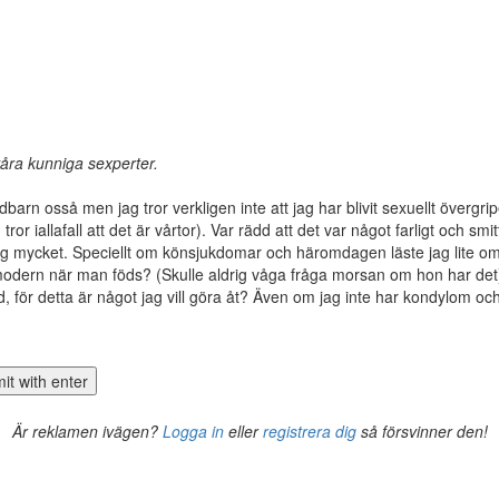
ra kunniga sexperter.
rn osså men jag tror verkligen inte att jag har blivit sexuellt övergrip
r iallafall att det är vårtor). Var rädd att det var något farligt och smi
 mig mycket. Speciellt om könsjukdomar och häromdagen läste jag lite o
modern när man föds? (Skulle aldrig våga fråga morsan om hon har det)
ad, för detta är något jag vill göra åt? Även om jag inte har kondylom oc
Är reklamen ivägen?
Logga in
eller
registrera dig
så försvinner den!