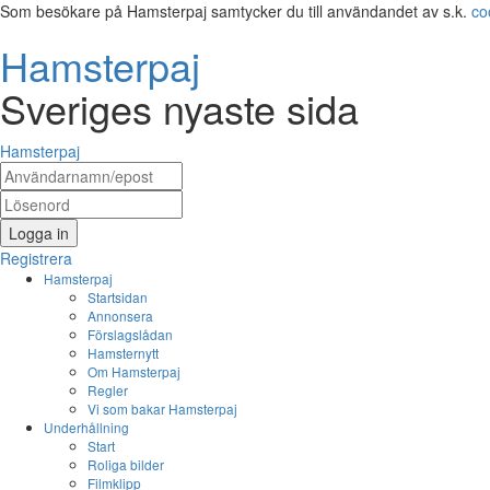
Som besökare på Hamsterpaj samtycker du till användandet av s.k.
co
Hamsterpaj
Sveriges nyaste sida
Hamsterpaj
Logga in
Registrera
Hamsterpaj
Startsidan
Annonsera
Förslagslådan
Hamsternytt
Om Hamsterpaj
Regler
Vi som bakar Hamsterpaj
Underhållning
Start
Roliga bilder
Filmklipp