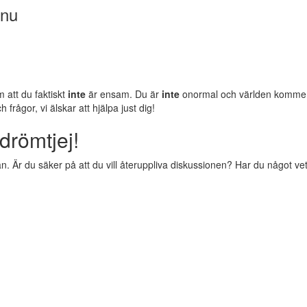
 nu
m att du faktiskt
inte
är ensam. Du är
inte
onormal och världen komm
rågor, vi älskar att hjälpa just dig!
drömtjej!
 Är du säker på att du vill återuppliva diskussionen? Har du något vettig