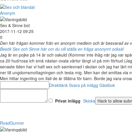
Anonym
Sex & Sinne bot
2017-11-12 09:25
0
Den här frågan kommer från en anonym medlem och är besvarad av vå
Besök Sex och Sinne här om du vill ställa en fråga anonymt också!
Jag är en pojke på 14 år och oskuld (Kommer inte ihåg när jag var spädba
ca 20 hud/rosa ich små nästan ovala vårtor långt ut på min förhud (Jag tro
senaste tiden har vi haft sex och samlevnad i skolan och jag har lärt
ner till ungdomsmottagningen och testa mig. Men kan det smittas via 
Men hittar ingenting om ifall de är tillåtna för barn. Borde jag vara oro
Direktlänk
Svara på inlägg
Gästbok
Privat inlägg
Skicka
RoadGunner