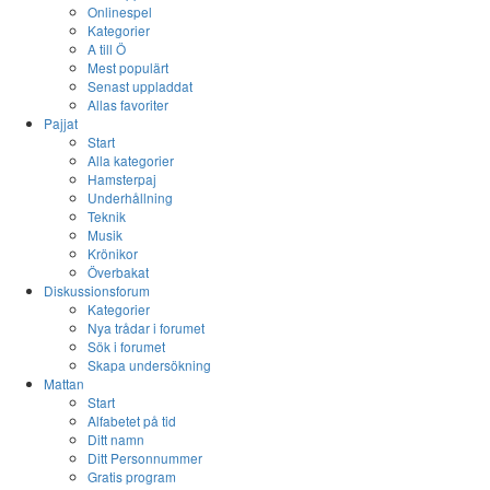
Onlinespel
Kategorier
A till Ö
Mest populärt
Senast uppladdat
Allas favoriter
Pajjat
Start
Alla kategorier
Hamsterpaj
Underhållning
Teknik
Musik
Krönikor
Överbakat
Diskussionsforum
Kategorier
Nya trådar i forumet
Sök i forumet
Skapa undersökning
Mattan
Start
Alfabetet på tid
Ditt namn
Ditt Personnummer
Gratis program