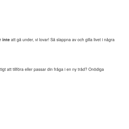
er
inte
att gå under, vi lovar! Så slappna av och gilla livet i några
t att tillföra eller passar din fråga i en ny tråd? Onödiga