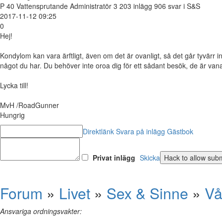
P
40
Vattensprutande Administratör
3 203 inlägg
906 svar i S&S
2017-11-12 09:25
0
Hej!
Kondylom kan vara ärftligt, även om det är ovanligt, så det går tyvärr in
något du har. Du behöver inte oroa dig för ett sådant besök, de är vana
Lycka till!
MvH /RoadGunner
Hungrig
Direktlänk
Svara på inlägg
Gästbok
Privat inlägg
Skicka
Forum
»
Livet
»
Sex & Sinne
»
Vå
Ansvariga ordningsvakter: