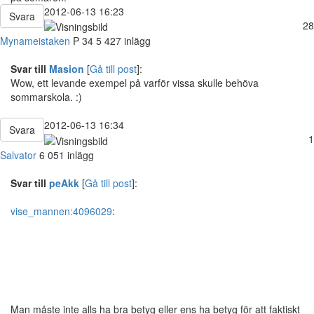
2012-06-13 16:23
Svara
28
Mynameistaken
P
34
5 427 inlägg
Svar till
Masion
[
Gå till post
]:
Wow, ett levande exempel på varför vissa skulle behöva
sommarskola. :)
2012-06-13 16:34
Svara
1
Salvator
6 051 inlägg
Svar till
peAkk
[
Gå till post
]:
vise_mannen:4096029
:
Man måste inte alls ha bra betyg eller ens ha betyg för att faktiskt