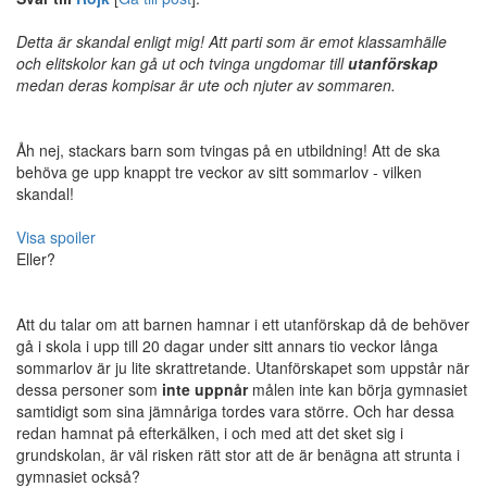
Detta är skandal enligt mig! Att parti som är emot klassamhälle
och elitskolor kan gå ut och tvinga ungdomar till
utanförskap
medan deras kompisar är ute och njuter av sommaren.
Åh nej, stackars barn som tvingas på en utbildning! Att de ska
behöva ge upp knappt tre veckor av sitt sommarlov - vilken
skandal!
Visa spoiler
Eller?
Att du talar om att barnen hamnar i ett utanförskap då de behöver
gå i skola i upp till 20 dagar under sitt annars tio veckor långa
sommarlov är ju lite skrattretande. Utanförskapet som uppstår när
dessa personer som
inte uppnår
målen inte kan börja gymnasiet
samtidigt som sina jämnåriga tordes vara större. Och har dessa
redan hamnat på efterkälken, i och med att det sket sig i
grundskolan, är väl risken rätt stor att de är benägna att strunta i
gymnasiet också?