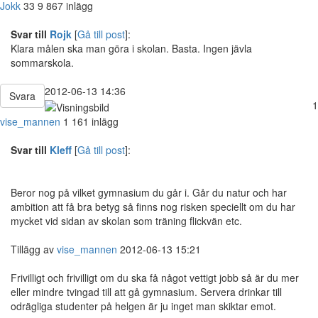
Jokk
33
9 867 inlägg
Svar till
Rojk
[
Gå till post
]:
Klara målen ska man göra i skolan. Basta. Ingen jävla
sommarskola.
2012-06-13 14:36
Svara
1
vise_mannen
1 161 inlägg
Svar till
Kleff
[
Gå till post
]:
Beror nog på vilket gymnasium du går i. Går du natur och har
ambition att få bra betyg så finns nog risken speciellt om du har
mycket vid sidan av skolan som träning flickvän etc.
Tillägg av
vise_mannen
2012-06-13 15:21
Frivilligt och frivilligt om du ska få något vettigt jobb så är du mer
eller mindre tvingad till att gå gymnasium. Servera drinkar till
odrägliga studenter på helgen är ju inget man skiktar emot.