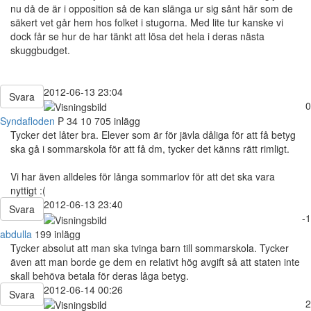
nu då de är i opposition så de kan slänga ur sig sånt här som de
säkert vet går hem hos folket i stugorna. Med lite tur kanske vi
dock får se hur de har tänkt att lösa det hela i deras nästa
skuggbudget.
2012-06-13 23:04
Svara
0
Syndafloden
P
34
10 705 inlägg
Tycker det låter bra. Elever som är för jävla dåliga för att få betyg
ska gå i sommarskola för att få dm, tycker det känns rätt rimligt.
Vi har även alldeles för långa sommarlov för att det ska vara
nyttigt :(
2012-06-13 23:40
Svara
-1
abdulla
199 inlägg
Tycker absolut att man ska tvinga barn till sommarskola. Tycker
även att man borde ge dem en relativt hög avgift så att staten inte
skall behöva betala för deras låga betyg.
2012-06-14 00:26
Svara
2