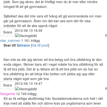
jobb. Som jag skrev, det är frivilligt men du är mer eller mindre
tvingad till att gå gymnasium.
Självklart ska det inte vara ett tvång att gå sommarskola om man
går på gymnasium. Även om det kan ses som det för visa
individer för att de ska uppnå något.
2012-06-13 16:39
Svara
0
vise_mannen
1 161 inlägg
Svar till
Salvator
[
Gå till post
]:
Kan inte se där jag skriver att bra betyg och bra utbildning är den
enda vägen. Skriver bara att i regel måste ha bra utbildning för att
få ett bra jobb. Det är ju lättare att få ett bra jobb om du har en
bra utbildning än att börja från botten och jobba sig upp eller
starta något eget som går bra.
2012-06-13 16:47
Svara
4
Gargamel
12 749 inlägg
Ett av få vettiga skolförslag från Socialdemokraterna och helt i rätt
linje med att ställa fler och större krav på ungdomarna som lever