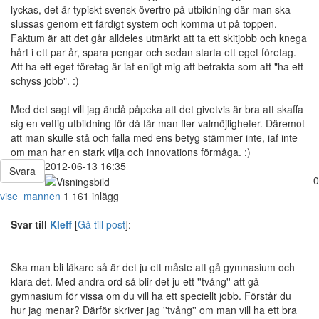
lyckas, det är typiskt svensk övertro på utbildning där man ska
slussas genom ett färdigt system och komma ut på toppen.
Faktum är att det går alldeles utmärkt att ta ett skitjobb och knega
hårt i ett par år, spara pengar och sedan starta ett eget företag.
Att ha ett eget företag är iaf enligt mig att betrakta som att "ha ett
schyss jobb". :)
Med det sagt vill jag ändå påpeka att det givetvis är bra att skaffa
sig en vettig utbildning för då får man fler valmöjligheter. Däremot
att man skulle stå och falla med ens betyg stämmer inte, iaf inte
om man har en stark vilja och innovations förmåga. :)
2012-06-13 16:35
Svara
0
vise_mannen
1 161 inlägg
Svar till
Kleff
[
Gå till post
]:
Ska man bli läkare så är det ju ett måste att gå gymnasium och
klara det. Med andra ord så blir det ju ett ''tvång'' att gå
gymnasium för vissa om du vill ha ett speciellt jobb. Förstår du
hur jag menar? Därför skriver jag ''tvång'' om man vill ha ett bra