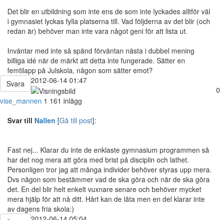
Det blir en utbildning som inte ens de som inte lyckades alltför väl
i gymnasiet lyckas fylla platserna till. Vad följderna av det blir (och
redan är) behöver man inte vara något geni för att lista ut.
Inväntar med inte så spänd förväntan nästa i dubbel mening
billiga idé när de märkt att detta inte fungerade. Sätter en
femtilapp på Julskola, någon som sätter emot?
2012-06-14 01:47
Svara
0
vise_mannen
1 161 inlägg
Svar till
Nallen
[
Gå till post
]:
Fast nej... Klarar du inte de enklaste gymnasium programmen så
har det nog mera att göra med brist på disciplin och lathet.
Personligen tror jag att många individer behöver styras upp mera.
Dvs någon som bestämmer vad de ska göra och när de ska göra
det. En del blir helt enkelt vuxnare senare och behöver mycket
mera hjälp för att nå ditt. Hårt kan de låta men en del klarar inte
av dagens fria skola:)
2012-06-14 05:04