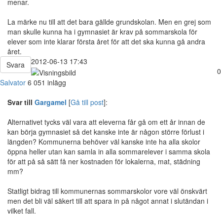
menar.
La märke nu till att det bara gällde grundskolan. Men en grej som
man skulle kunna ha i gymnasiet är krav på sommarskola för
elever som inte klarar första året för att det ska kunna gå andra
året.
2012-06-13 17:43
Svara
0
Salvator
6 051 inlägg
Svar till
Gargamel
[
Gå till post
]:
Alternativet tycks väl vara att eleverna får gå om ett år innan de
kan börja gymnasiet så det kanske inte är någon större förlust i
längden? Kommunerna behöver väl kanske inte ha alla skolor
öppna heller utan kan samla in alla sommarelever i samma skola
för att på så sätt få ner kostnaden för lokalerna, mat, städning
mm?
Statligt bidrag till kommunernas sommarskolor vore väl önskvärt
men det bli väl säkert till att spara in på något annat i slutändan i
vilket fall.