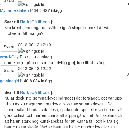
0
Mynameistaken
P
34
5 427 inlägg
Svar till
Rojk
[
Gå till post
]:
Klockrent! Om ungarna sköter sig så slipper dom? Lär väl
motivera rätt många?
2012-06-13 12:19
Svara
1
weird-Guy
P
33
3 668 inlägg
dom kan ju göra de som en frivillig grej, inte till ett tvång
2012-06-13 12:22
Svara
3
gaminggirl
F
40
8 084 inlägg
Svar till
Rojk
[
Gå till post
]:
Nu är dock inte sommarlovet indraget i det förslaget, det var upp
till 20 av 70 dagar sommarlov dvs 2/7 av sommarlovet... De
hinner säkert bada, sola, leka, spela datorspel eller vad de nu vill
göra också. och har en chans att slippa gå om ett år i skolan och
att ha en stark nog kunskapsbas för att kunna ta i och klara sig
bättre nästa skolår. Vad är bäst, att ha lite mindre lov eller att