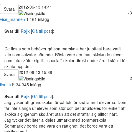
2012-06-13 14:41
Svara
-3
vise_mannen
1 161 inlägg
Svar till
Rojk
[
Gå till post
]:
De flesta som behöver gå sommarskola har ju oftast bara varit
lata som salvator nämnde. Bästa vore om man skicka de elever
som inte sköter sig till ''special'' skolor direkt under året i stället för
skjuta upp det.
2012-06-13 15:38
Svara
2
linnita
F
34
345 inlägg
Svar till
Rojk
[
Gå till post
]:
Jag tycker att grundskolan är på tok för snälla mot eleverna. Dom
får inte slänga ut elever som stör och det är alldeles för enkelt att
skolka sig igenom skolåret utan att det straffar sig alltför hårt.
Jag tycker det låter alldeles utmärkt med sommarskola.
Sommarlov borde inte vara en rättighet, det borde vara ett
privilegium:(