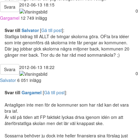
2012-06-13 18:15
Svara
0
Gargamel
12 749 inlägg
Svar till
Salvator
[
Gå till post
]:
Statliga bidrag till ALLT de tvingar skolorna göra. OFta bra idéer
som inte genomförs då skolorna inte får pengar av kommunen.
Där jag jobbar gick skolorna några miljoner back, kommunen 20
gånger mer back. Tror du de har råd med sommarskola? ;)
2012-06-13 18:22
Svara
0
Salvator
6 051 inlägg
Svar till
Gargamel
[
Gå till post
]:
Antagligen inte men för de kommuner som har råd kan det vara
bra iaf.
Är väl på tiden att FP faktiskt lyckas driva igenom idén om att
återförstatliga skolan men det lär väl knappast ske.
Sossarna behöver ju dock inte heller finansiera sina förslag just