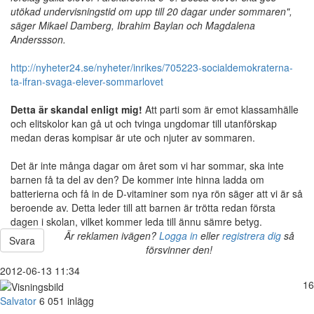
utökad undervisningstid om upp till 20 dagar under sommaren",
säger Mikael Damberg, Ibrahim Baylan och Magdalena
Anderssson.
http://nyheter24.se/nyheter/inrikes/705223-socialdemokraterna-
ta-ifran-svaga-elever-sommarlovet
Detta är skandal enligt mig!
Att parti som är emot klassamhälle
och elitskolor kan gå ut och tvinga ungdomar till utanförskap
medan deras kompisar är ute och njuter av sommaren.
Det är inte många dagar om året som vi har sommar, ska inte
barnen få ta del av den? De kommer inte hinna ladda om
batterierna och få in de D-vitaminer som nya rön säger att vi är så
beroende av. Detta leder till att barnen är trötta redan första
dagen i skolan, vilket kommer leda till ännu sämre betyg.
Är reklamen ivägen?
Logga in
eller
registrera dig
så
Svara
försvinner den!
2012-06-13 11:34
16
Salvator
6 051 inlägg