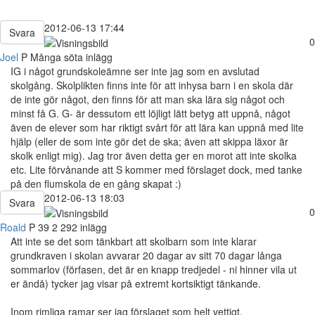
2012-06-13 17:44
Svara
0
Joel
P
Många söta inlägg
IG i något grundskoleämne ser inte jag som en avslutad
skolgång. Skolplikten finns inte för att inhysa barn i en skola där
de inte gör något, den finns för att man ska lära sig något och
minst få G. G- är dessutom ett löjligt lätt betyg att uppnå, något
även de elever som har riktigt svårt för att lära kan uppnå med lite
hjälp (eller de som inte gör det de ska; även att skippa läxor är
skolk enligt mig). Jag tror även detta ger en morot att inte skolka
etc. Lite förvånande att S kommer med förslaget dock, med tanke
på den flumskola de en gång skapat :)
2012-06-13 18:03
Svara
0
Roald
P
39
2 292 inlägg
Att inte se det som tänkbart att skolbarn som inte klarar
grundkraven i skolan avvarar 20 dagar av sitt 70 dagar långa
sommarlov (förfasen, det är en knapp tredjedel - ni hinner vila ut
er ändå) tycker jag visar på extremt kortsiktigt tänkande.
Inom rimliga ramar ser jag förslaget som helt vettigt.