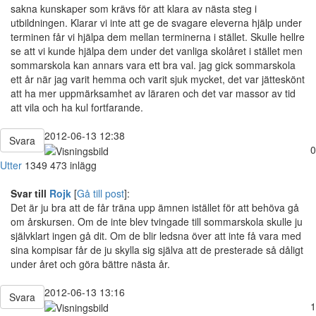
sakna kunskaper som krävs för att klara av nästa steg i
utbildningen. Klarar vi inte att ge de svagare eleverna hjälp under
terminen får vi hjälpa dem mellan terminerna i stället. Skulle hellre
se att vi kunde hjälpa dem under det vanliga skolåret i stället men
sommarskola kan annars vara ett bra val. jag gick sommarskola
ett år när jag varit hemma och varit sjuk mycket, det var jätteskönt
att ha mer uppmärksamhet av läraren och det var massor av tid
att vila och ha kul fortfarande.
2012-06-13 12:38
Svara
0
Utter
1349
473 inlägg
Svar till
Rojk
[
Gå till post
]:
Det är ju bra att de får träna upp ämnen istället för att behöva gå
om årskursen. Om de inte blev tvingade till sommarskola skulle ju
självklart ingen gå dit. Om de blir ledsna över att inte få vara med
sina kompisar får de ju skylla sig själva att de presterade så dåligt
under året och göra bättre nästa år.
2012-06-13 13:16
Svara
1