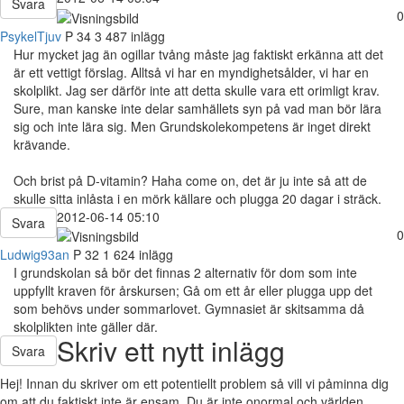
Svara
0
PsykelTjuv
P
34
3 487 inlägg
Hur mycket jag än ogillar tvång måste jag faktiskt erkänna att det
är ett vettigt förslag. Alltså vi har en myndighetsålder, vi har en
skolplikt. Jag ser därför inte att detta skulle vara ett orimligt krav.
Sure, man kanske inte delar samhällets syn på vad man bör lära
sig och inte lära sig. Men Grundskolekompetens är inget direkt
krävande.
Och brist på D-vitamin? Haha come on, det är ju inte så att de
skulle sitta inlåsta i en mörk källare och plugga 20 dagar i sträck.
2012-06-14 05:10
Svara
0
Ludwig93an
P
32
1 624 inlägg
I grundskolan så bör det finnas 2 alternativ för dom som inte
uppfyllt kraven för årskursen; Gå om ett år eller plugga upp det
som behövs under sommarlovet. Gymnasiet är skitsamma då
skolplikten inte gäller där.
Skriv ett nytt inlägg
Svara
Hej! Innan du skriver om ett potentiellt problem så vill vi påminna dig
om att du faktiskt inte är ensam. Du är inte onormal och världen