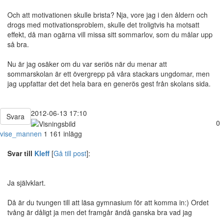
Och att motivationen skulle brista? Nja, vore jag i den åldern och
drogs med motivationsproblem, skulle det troligtvis ha motsatt
effekt, då man ogärna vill missa sitt sommarlov, som du målar upp
så bra.
Nu är jag osäker om du var seriös när du menar att
sommarskolan är ett övergrepp på våra stackars ungdomar, men
jag uppfattar det det hela bara en generös gest från skolans sida.
2012-06-13 17:10
Svara
0
vise_mannen
1 161 inlägg
Svar till
Kleff
[
Gå till post
]:
Ja självklart.
Då är du tvungen till att läsa gymnasium för att komma in:) Ordet
tvång är dåligt ja men det framgår ändå ganska bra vad jag