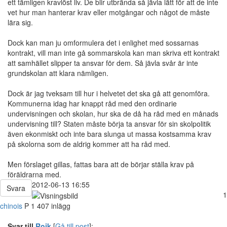
ett tämligen kravlöst liv. De blir utbrända så jävla lätt för att de inte
vet hur man hanterar krav eller motgångar och något de måste
lära sig.
Dock kan man ju omformulera det i enlighet med sossarnas
kontrakt, vill man inte gå sommarskola kan man skriva ett kontrakt
att samhället slipper ta ansvar för dem. Så jävla svår är inte
grundskolan att klara nämligen.
Dock är jag tveksam till hur i helvetet det ska gå att genomföra.
Kommunerna idag har knappt råd med den ordinarie
undervisningen och skolan, hur ska de då ha råd med en månads
undervisning till? Staten måste börja ta ansvar för sin skolpolitik
även ekonmiskt och inte bara slunga ut massa kostsamma krav
på skolorna som de aldrig kommer att ha råd med.
Men förslaget gillas, fattas bara att de börjar ställa krav på
föräldrarna med.
2012-06-13 16:55
Svara
1
chinois
P
1 407 inlägg
Svar till
Rojk
[
Gå till post
]: