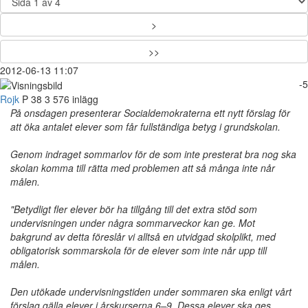
>
>>
2012-06-13 11:07
-5
Rojk
P
38
3 576 inlägg
På onsdagen presenterar Socialdemokraterna ett nytt förslag för
att öka antalet elever som får fullständiga betyg i grundskolan.
Genom indraget sommarlov för de som inte presterat bra nog ska
skolan komma till rätta med problemen att så många inte når
målen.
"Betydligt fler elever bör ha tillgång till det extra stöd som
undervisningen under några sommarveckor kan ge. Mot
bakgrund av detta föreslår vi alltså en utvidgad skolplikt, med
obligatorisk sommarskola för de elever som inte når upp till
målen.
Den utökade undervisningstiden under sommaren ska enligt vårt
förslag gälla elever i årskurserna 6–9. Dessa elever ska ges