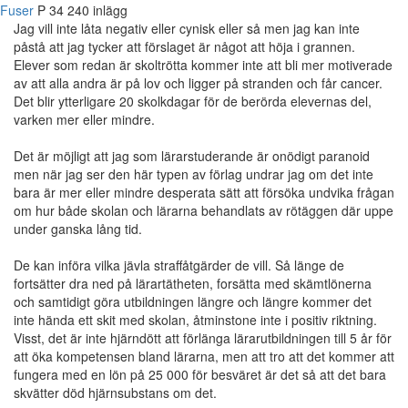
Fuser
P
34
240 inlägg
Jag vill inte låta negativ eller cynisk eller så men jag kan inte
påstå att jag tycker att förslaget är något att höja i grannen.
Elever som redan är skoltrötta kommer inte att bli mer motiverade
av att alla andra är på lov och ligger på stranden och får cancer.
Det blir ytterligare 20 skolkdagar för de berörda elevernas del,
varken mer eller mindre.
Det är möjligt att jag som lärarstuderande är onödigt paranoid
men när jag ser den här typen av förlag undrar jag om det inte
bara är mer eller mindre desperata sätt att försöka undvika frågan
om hur både skolan och lärarna behandlats av rötäggen där uppe
under ganska lång tid.
De kan införa vilka jävla straffåtgärder de vill. Så länge de
fortsätter dra ned på lärartätheten, forsätta med skämtlönerna
och samtidigt göra utbildningen längre och längre kommer det
inte hända ett skit med skolan, åtminstone inte i positiv riktning.
Visst, det är inte hjärndött att förlänga lärarutbildningen till 5 år för
att öka kompetensen bland lärarna, men att tro att det kommer att
fungera med en lön på 25 000 för besväret är det så att det bara
skvätter död hjärnsubstans om det.