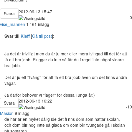
2012-06-13 15:47
Svara
0
vise_mannen
1 161 inlägg
Svar till
Kleff
[
Gå till post
]:
Ja det är frivilligt men du är ju mer eller mera tvingad till det för att
få ett bra jobb. Pluggar du inte så får du i regel inte något vidare
bra jobb.
Det är ju ett ''tvång'' för att få ett bra jobb även om det finns andra
vägar.
Ja därför behöver vi ''läger'' för dessa i unga år:)
2012-06-13 16:22
Svara
-19
Masion
9 inlägg
de här är en myket dålig ide det fi nns dom som hattar skolan,
och dom blir nog intte så glada om dom blir tvungade gå i skolan
på somaren.