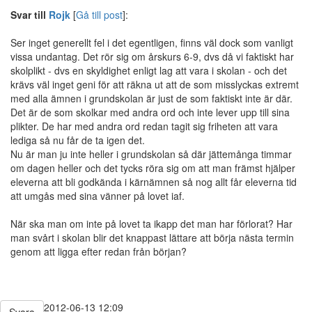
Svar till
Rojk
[
Gå till post
]:
Ser inget generellt fel i det egentligen, finns väl dock som vanligt
vissa undantag. Det rör sig om årskurs 6-9, dvs då vi faktiskt har
skolplikt - dvs en skyldighet enligt lag att vara i skolan - och det
krävs väl inget geni för att räkna ut att de som misslyckas extremt
med alla ämnen i grundskolan är just de som faktiskt inte är där.
Det är de som skolkar med andra ord och inte lever upp till sina
plikter. De har med andra ord redan tagit sig friheten att vara
lediga så nu får de ta igen det.
Nu är man ju inte heller i grundskolan så där jättemånga timmar
om dagen heller och det tycks röra sig om att man främst hjälper
eleverna att bli godkända i kärnämnen så nog allt får eleverna tid
att umgås med sina vänner på lovet iaf.
När ska man om inte på lovet ta ikapp det man har förlorat? Har
man svårt i skolan blir det knappast lättare att börja nästa termin
genom att ligga efter redan från början?
2012-06-13 12:09
Svara