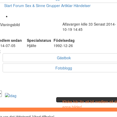
Start
Forum
Sex & Sinne
Grupper
Artiklar
Händelser
Alfavargen
kille
33
Senast 2014-
10-19 14:45
edlem sedan
Specialstatus
Födelsedag
14-07-05
Hjälte
1992-12-26
Gästbok
Fotoblogg
Klicka här för att bli medlem så 
egna bilder!
r var det jättetomt! Vänd tillbaka!