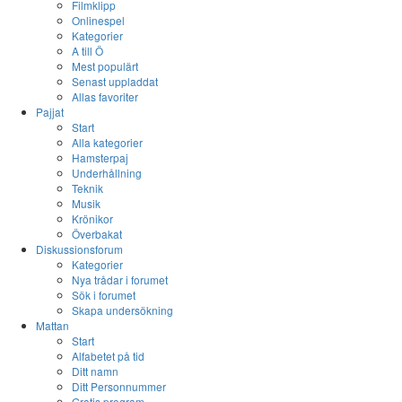
Filmklipp
Onlinespel
Kategorier
A till Ö
Mest populärt
Senast uppladdat
Allas favoriter
Pajjat
Start
Alla kategorier
Hamsterpaj
Underhållning
Teknik
Musik
Krönikor
Överbakat
Diskussionsforum
Kategorier
Nya trådar i forumet
Sök i forumet
Skapa undersökning
Mattan
Start
Alfabetet på tid
Ditt namn
Ditt Personnummer
Gratis program