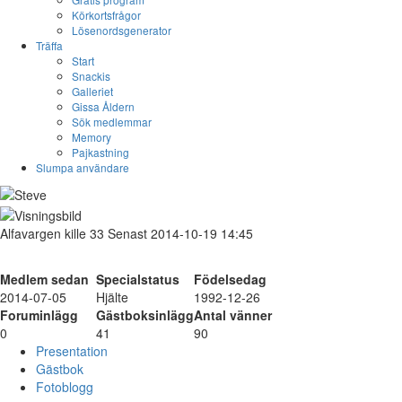
Körkortsfrågor
Lösenordsgenerator
Träffa
Start
Snackis
Galleriet
Gissa Åldern
Sök medlemmar
Memory
Pajkastning
Slumpa användare
Alfavargen
kille
33
Senast 2014-10-19 14:45
Medlem sedan
Specialstatus
Födelsedag
2014-07-05
Hjälte
1992-12-26
Foruminlägg
Gästboksinlägg
Antal vänner
0
41
90
Presentation
Gästbok
Fotoblogg