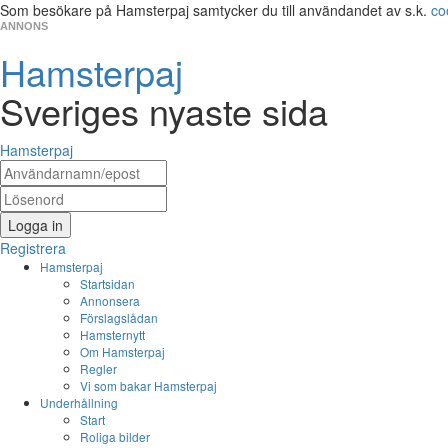
Som besökare på Hamsterpaj samtycker du till användandet av s.k.
co
ANNONS
Hamsterpaj
Sveriges nyaste sida
Hamsterpaj
Logga in
Registrera
Hamsterpaj
Startsidan
Annonsera
Förslagslådan
Hamsternytt
Om Hamsterpaj
Regler
Vi som bakar Hamsterpaj
Underhållning
Start
Roliga bilder