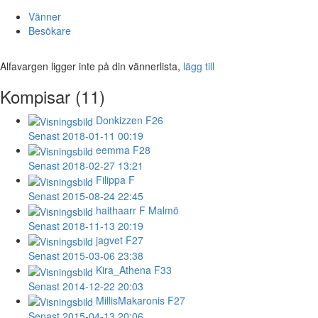
Vänner
Besökare
Alfavargen ligger inte på din vännerlista,
lägg till
Kompisar (11)
Donkizzen
F26
Senast 2018-01-11 00:19
eemma
F28
Senast 2018-02-27 13:21
Filippa
F
Senast 2015-08-24 22:45
haithaarr
F Malmö
Senast 2018-11-13 20:19
jagvet
F27
Senast 2015-03-06 23:38
Kira_Athena
F33
Senast 2014-12-22 20:03
MillisMakaronis
F27
Senast 2015-04-13 20:06