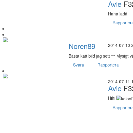
Avie
F3
Haha jadå
Rapporter
Noren89
2014-07-10 
Bästa katt bild jag sett ^^ Mysigt v
Svara
Rapportera
2014-07-11 
Avie
F3
Hihi
Rapporter