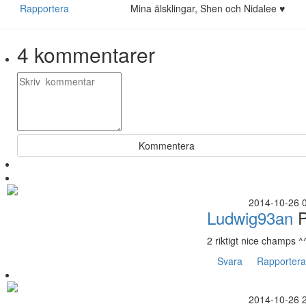
Rapportera
Mina älsklingar, Shen och Nidalee ♥
4
kommentarer
Kommentera
2014-10-26 
Ludwig93an
P
2 riktigt nice champs ^
Svara
Rapporter
2014-10-26 