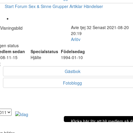
Start
Forum
Sex & Sinne
Grupper
Artiklar
Händelser
Avie
tjej
32
Senast 2021-08-20
20:19
Arlöv
gen status
edlem sedan
Specialstatus
Födelsedag
08-11-15
Hjälte
1994-01-10
Gästbok
Fotoblogg
Klicka här för att bli medlem så 
egna bilder!
a bilder