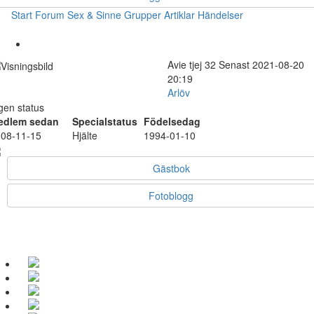
Start
Forum
Sex & Sinne
Grupper
Artiklar
Händelser
Avie
tjej
32
Senast 2021-08-20
20:19
Arlöv
gen status
edlem sedan
Specialstatus
Födelsedag
08-11-15
Hjälte
1994-01-10
Gästbok
Fotoblogg