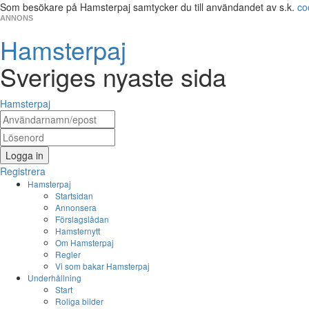
Som besökare på Hamsterpaj samtycker du till användandet av s.k.
co
ANNONS
Hamsterpaj
Sveriges nyaste sida
Hamsterpaj
Logga in
Registrera
Hamsterpaj
Startsidan
Annonsera
Förslagslådan
Hamsternytt
Om Hamsterpaj
Regler
Vi som bakar Hamsterpaj
Underhållning
Start
Roliga bilder