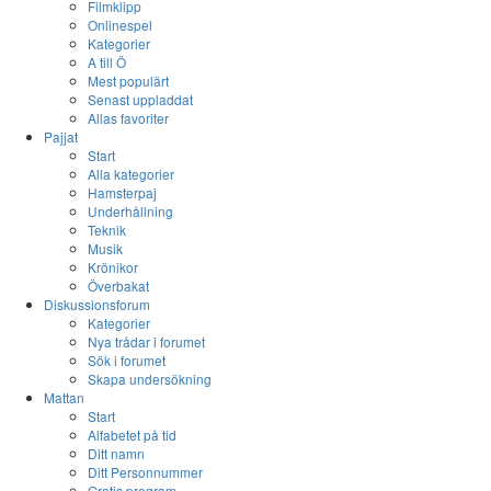
Filmklipp
Onlinespel
Kategorier
A till Ö
Mest populärt
Senast uppladdat
Allas favoriter
Pajjat
Start
Alla kategorier
Hamsterpaj
Underhållning
Teknik
Musik
Krönikor
Överbakat
Diskussionsforum
Kategorier
Nya trådar i forumet
Sök i forumet
Skapa undersökning
Mattan
Start
Alfabetet på tid
Ditt namn
Ditt Personnummer
Gratis program