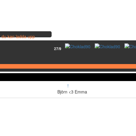
så du kan ladda upp
27/9
!
Björn <3 Emma