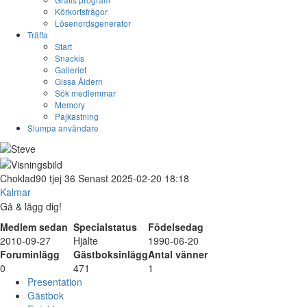
Körkortsfrågor
Lösenordsgenerator
Träffa
Start
Snackis
Galleriet
Gissa Åldern
Sök medlemmar
Memory
Pajkastning
Slumpa användare
Choklad90
tjej
36
Senast 2025-02-20 18:18
Kalmar
Gå & lägg dig!
Medlem sedan
Specialstatus
Födelsedag
2010-09-27
Hjälte
1990-06-20
Foruminlägg
Gästboksinlägg
Antal vänner
0
471
1
Presentation
Gästbok