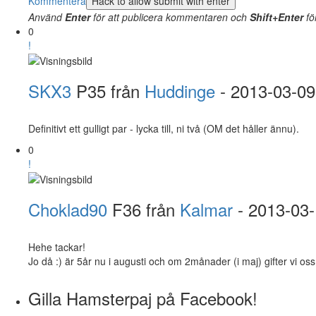
Kommentera
Använd
Enter
för att publicera kommentaren och
Shift+Enter
fö
0
!
SKX3
P35 från
Huddinge
- 2013-03-09
Definitivt ett gulligt par - lycka till, ni två (OM det håller ännu).
0
!
Choklad90
F36 från
Kalmar
- 2013-03
Hehe tackar!
Jo då :) är 5år nu i augusti och om 2månader (i maj) gifter vi oss 
Gilla Hamsterpaj på Facebook!