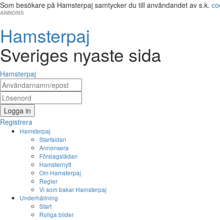
Som besökare på Hamsterpaj samtycker du till användandet av s.k.
co
ANNONS
Hamsterpaj
Sveriges nyaste sida
Hamsterpaj
Logga in
Registrera
Hamsterpaj
Startsidan
Annonsera
Förslagslådan
Hamsternytt
Om Hamsterpaj
Regler
Vi som bakar Hamsterpaj
Underhållning
Start
Roliga bilder