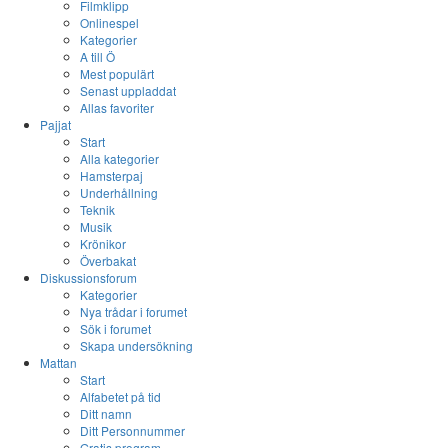
Filmklipp
Onlinespel
Kategorier
A till Ö
Mest populärt
Senast uppladdat
Allas favoriter
Pajjat
Start
Alla kategorier
Hamsterpaj
Underhållning
Teknik
Musik
Krönikor
Överbakat
Diskussionsforum
Kategorier
Nya trådar i forumet
Sök i forumet
Skapa undersökning
Mattan
Start
Alfabetet på tid
Ditt namn
Ditt Personnummer
Gratis program