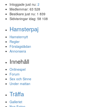
Inloggade just nu:
2
Medlemmar:
63 528
Besökare just nu:
1 839
Sidvisningar idag:
58 108
Hamsterpaj
Hamsternytt
Regler
Förslagslådan
Annonsera
Innehåll
Onlinespel
Forum
Sex och Sinne
Under mattan
Träffa
Galleriet
Nya Foton