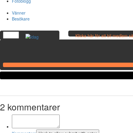
Fotoblogg
Vänner
Besökare
Klicka här för att bli medlem 
egna bilder!
2
kommentarer