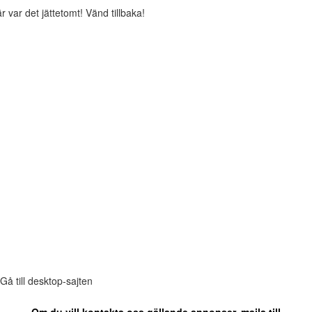
r var det jättetomt! Vänd tillbaka!
Gå till desktop-sajten
Om du vill kontakta oss gällande annonser, maila till