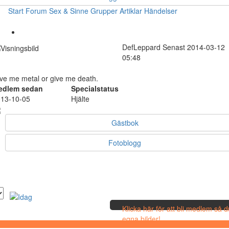
Start
Forum
Sex & Sinne
Grupper
Artiklar
Händelser
DefLeppard
Senast 2014-03-12
05:48
ve me metal or give me death.
edlem sedan
Specialstatus
13-10-05
Hjälte
Gästbok
Fotoblogg
Klicka här för att bli medlem så 
egna bilder!