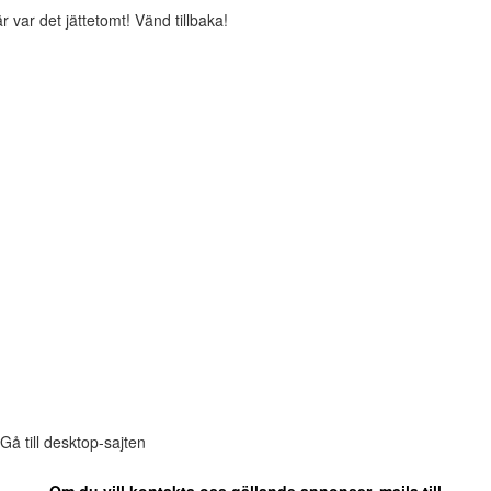
r var det jättetomt! Vänd tillbaka!
Gå till desktop-sajten
Om du vill kontakta oss gällande annonser, maila till