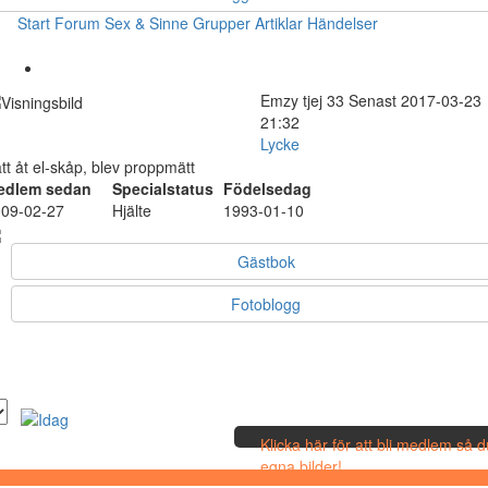
Start
Forum
Sex & Sinne
Grupper
Artiklar
Händelser
Emzy
tjej
33
Senast 2017-03-23
21:32
Lycke
tt åt el-skåp, blev proppmätt
edlem sedan
Specialstatus
Födelsedag
09-02-27
Hjälte
1993-01-10
Gästbok
Fotoblogg
Klicka här för att bli medlem så 
egna bilder!