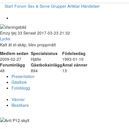
Start
Forum
Sex & Sinne
Grupper
Artiklar
Händelser
Emzy
tjej
33
Senast 2017-03-23 21:32
Lycke
Katt åt el-skåp, blev proppmätt
Medlem sedan
Specialstatus
Födelsedag
2009-02-27
Hjälte
1993-01-10
Foruminlägg
Gästboksinlägg
Antal vänner
48
894
13
Presentation
Gästbok
Fotoblogg
Vänner
Besökare