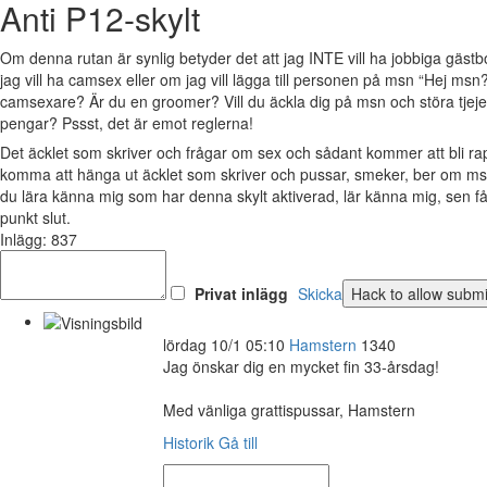
Anti P12-skylt
Om denna rutan är synlig betyder det att jag INTE vill ha jobbiga gäs
jag vill ha camsex eller om jag vill lägga till personen på msn “Hej msn?
camsexare? Är du en groomer? Vill du äckla dig på msn och störa tjejer 
pengar? Pssst, det är emot reglerna!
Det äcklet som skriver och frågar om sex och sådant kommer att bli 
komma att hänga ut äcklet som skriver och pussar, smeker, ber om msn
du lära känna mig som har denna skylt aktiverad, lär känna mig, sen 
punkt slut.
Inlägg: 837
Privat inlägg
Skicka
lördag 10/1 05:10
Hamstern
1340
Jag önskar dig en mycket fin 33-årsdag!
Med vänliga grattispussar, Hamstern
Historik
Gå till