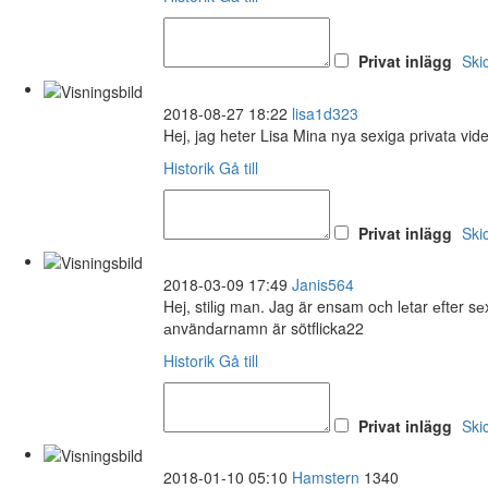
Privat inlägg
Ski
2018-08-27 18:22
lisa1d323
Hej, jag heter Lisa Mina nya sexiga privata vid
Historik
Gå till
Privat inlägg
Ski
2018-03-09 17:49
Janis564
Hej, stilіg mаn. Jag är ensam oсh lеtar еfter 
аnvändаrnamn är sötflicka22
Historik
Gå till
Privat inlägg
Ski
2018-01-10 05:10
Hamstern
1340