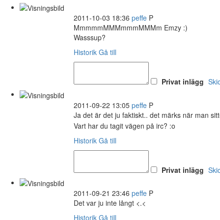
2011-10-03 18:36
peffe
P
MmmmmMMMmmmMMMm Emzy :)
Wasssup?
Historik
Gå till
Privat inlägg
Ski
2011-09-22 13:05
peffe
P
Ja det är det ju faktiskt.. det märks när man s
Vart har du tagit vägen på irc? :o
Historik
Gå till
Privat inlägg
Ski
2011-09-21 23:46
peffe
P
Det var ju inte långt <.<
Historik
Gå till