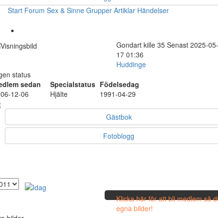
Start
Forum
Sex & Sinne
Grupper
Artiklar
Händelser
Gondart
kille
35
Senast 2025-05
17 01:36
Huddinge
gen status
edlem sedan
Specialstatus
Födelsedag
06-12-06
Hjälte
1991-04-29
Gästbok
Fotoblogg
Klicka här för att bli medlem så 
egna bilder!
a bilder