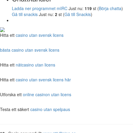
Ladda ner programmet mIRC
Just nu:
119
st (
Börja chatta
)
Gå till snackis
Just nu:
2
st (
Gå till Snackis
)
Hitta ett
casino utan svensk licens
bästa casino utan svensk licens
Hitta ett
nätcasino utan licens
Hitta ett
casino utan svensk licens här
Utforska ett
online casinon utan licens
Testa ett säkert
casino utan spelpaus