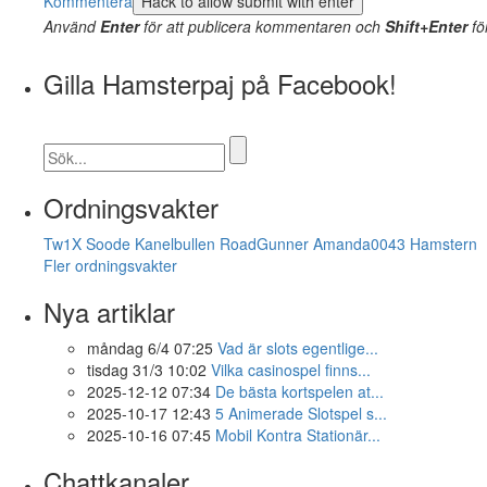
Kommentera
Använd
Enter
för att publicera kommentaren och
Shift+Enter
fö
Gilla Hamsterpaj på Facebook!
Ordningsvakter
Tw1X
Soode
Kanelbullen
RoadGunner
Amanda0043
Hamstern
Fler ordningsvakter
Nya artiklar
måndag 6/4 07:25
Vad är slots egentlige...
tisdag 31/3 10:02
Vilka casinospel finns...
2025-12-12 07:34
De bästa kortspelen at...
2025-10-17 12:43
5 Animerade Slotspel s...
2025-10-16 07:45
Mobil Kontra Stationär...
Chattkanaler