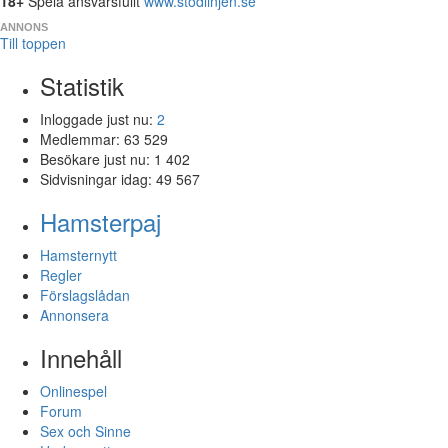
18+
Spela ansvarsfullt
www.stödlinjen.se
ANNONS
Till toppen
Statistik
Inloggade just nu:
2
Medlemmar:
63 529
Besökare just nu:
1 402
Sidvisningar idag:
49 567
Hamsterpaj
Hamsternytt
Regler
Förslagslådan
Annonsera
Innehåll
Onlinespel
Forum
Sex och Sinne