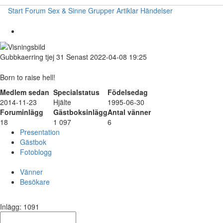
Start
Forum
Sex & Sinne
Grupper
Artiklar
Händelser
Gubbkaerring
tjej
31
Senast 2022-04-08 19:25
Born to raise hell!
Medlem sedan
Specialstatus
Födelsedag
2014-11-23
Hjälte
1995-06-30
Foruminlägg
Gästboksinlägg
Antal vänner
18
1 097
6
Presentation
Gästbok
Fotoblogg
Vänner
Besökare
Inlägg: 1091