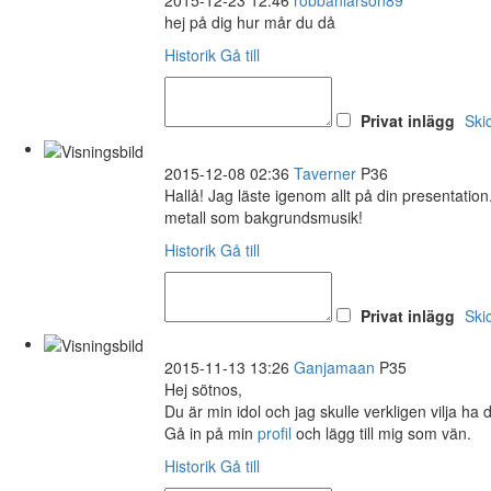
2015-12-23 12:46
robbanlarson89
hej på dig hur mår du då
Historik
Gå till
Privat inlägg
Ski
2015-12-08 02:36
Taverner
P36
Hallå! Jag läste igenom allt på din presentatio
metall som bakgrundsmusik!
Historik
Gå till
Privat inlägg
Ski
2015-11-13 13:26
Ganjamaan
P35
Hej sötnos,
Du är min idol och jag skulle verkligen vilja ha
Gå in på min
profil
och lägg till mig som vän.
Historik
Gå till