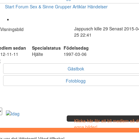
Start
Forum
Sex & Sinne
Grupper
Artiklar
Händelser
Jappusch
kille
29
Senast 2015-0
25 22:41
edlem sedan
Specialstatus
Födelsedag
12-11-11
Hjälte
1997-03-06
Gästbok
Fotoblogg
Klicka här för att bli medlem så 
egna bilder!
r var det jättetomt! Vänd tillbaka!