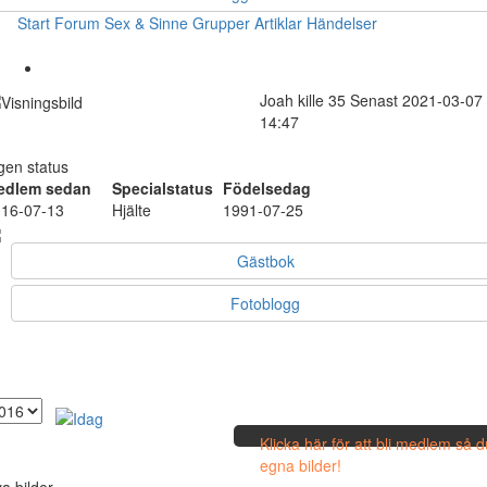
Start
Forum
Sex & Sinne
Grupper
Artiklar
Händelser
Joah
kille
35
Senast 2021-03-07
14:47
gen status
edlem sedan
Specialstatus
Födelsedag
16-07-13
Hjälte
1991-07-25
Gästbok
Fotoblogg
Klicka här för att bli medlem så 
egna bilder!
a bilder