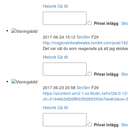
Historik
Gå till
Privat inlägg
Ski
2017-06-24 15:12
SimSim
F29
http://magicrainbowbewbs.tumblr.com/post/1
Det var väl du som reagerade på att jag skickade
Historik
Gå till
Privat inlägg
Ski
2017-06-23 20:58
SimSim
F29
https://scontent-arn2-1.xx.fbcdn.net/v/t34
oh=51946b3df26ff933f928535f3e7ee4b3&oe
Historik
Gå till
Privat inlägg
Ski