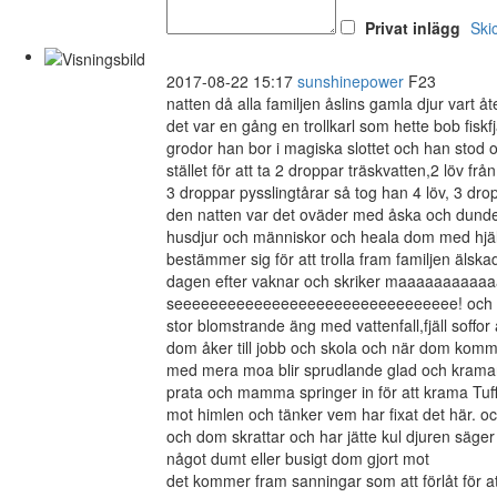
Privat inlägg
Ski
2017-08-22 15:17
sunshinepower
F23
natten då alla familjen åslins gamla djur vart å
det var en gång en trollkarl som hette bob fiskf
grodor han bor i magiska slottet och han stod och
stället för att ta 2 droppar träskvatten,2 löv f
3 droppar pysslingtårar så tog han 4 löv, 3 dr
den natten var det oväder med åska och dunder
husdjur och människor och heala dom med hjäl
bestämmer sig för att trolla fram familjen älska
dagen efter vaknar och skriker maaaaaaaa
seeeeeeeeeeeeeeeeeeeeeeeeeeeeeeee! och syn
stor blomstrande äng med vattenfall,fjäll soffor 
dom åker till jobb och skola och när dom kom
med mera moa blir sprudlande glad och kramar a
prata och mamma springer in för att krama Tuff
mot himlen och tänker vem har fixat det här. oc
och dom skrattar och har jätte kul djuren säger fö
något dumt eller busigt dom gjort mot
det kommer fram sanningar som att förlåt för att 