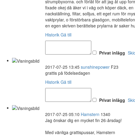
strumpbyxorna. och förlåt för att jag åt upp 
fixade okej då åker vi i väg och köper däck, en n
nackställning, filtar, solljus, ett eget rum för 
vaktprylar, o förstörbara glasögon, mobiltelefon
en egen skriven berättelse prylarna är saker h
Historik
Gå till
Privat inlägg
Ski
2017-07-25 13:45
sunshinepower
F23
grattis på födelsedagen
Historik
Gå till
Privat inlägg
Ski
2017-07-25 05:10
Hamstern
1340
Jag önskar dig en mycket fin 26-årsdag!
Med vänliga grattispussar, Hamstern