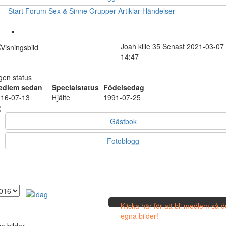
Start
Forum
Sex & Sinne
Grupper
Artiklar
Händelser
Joah
kille
35
Senast 2021-03-07
14:47
gen status
edlem sedan
Specialstatus
Födelsedag
16-07-13
Hjälte
1991-07-25
Gästbok
Fotoblogg
Klicka här för att bli medlem så 
egna bilder!
a bilder