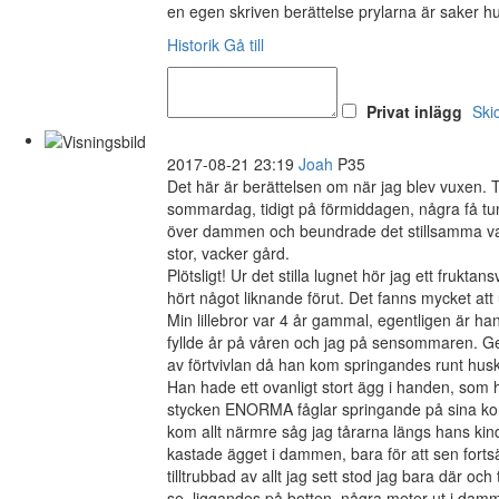
en egen skriven berättelse prylarna är saker h
Historik
Gå till
Privat inlägg
Ski
2017-08-21 23:19
Joah
P35
Det här är berättelsen om när jag blev vuxen. Ti
sommardag, tidigt på förmiddagen, några få tun
över dammen och beundrade det stillsamma vat
stor, vacker gård.
Plötsligt! Ur det stilla lugnet hör jag ett fru
hört något liknande förut. Det fanns mycket att 
Min lillebror var 4 år gammal, egentligen är h
fyllde år på våren och jag på sensommaren. Gen
av förtvivlan då han kom springandes runt hus
Han hade ett ovanligt stort ägg i handen, som
stycken ENORMA fåglar springande på sina korta 
kom allt närmre såg jag tårarna längs hans kin
kastade ägget i dammen, bara för att sen forts
tilltrubbad av allt jag sett stod jag bara där oc
se, liggandes på botten, några meter ut i dam