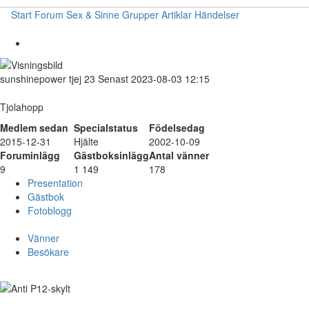
Start
Forum
Sex & Sinne
Grupper
Artiklar
Händelser
sunshinepower
tjej
23
Senast 2023-08-03 12:15
Tjolahopp
Medlem sedan
Specialstatus
Födelsedag
2015-12-31
Hjälte
2002-10-09
Foruminlägg
Gästboksinlägg
Antal vänner
9
1 149
178
Presentation
Gästbok
Fotoblogg
Vänner
Besökare