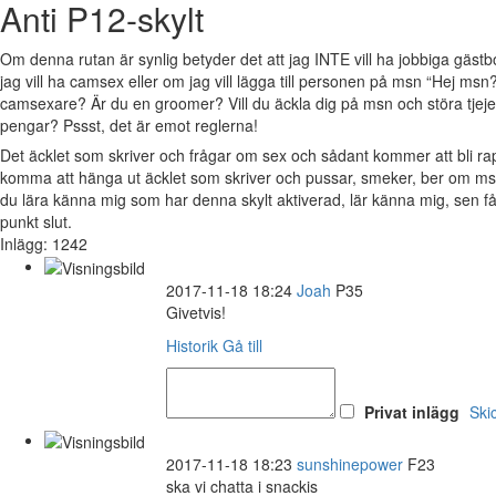
Anti P12-skylt
Om denna rutan är synlig betyder det att jag INTE vill ha jobbiga gäs
jag vill ha camsex eller om jag vill lägga till personen på msn “Hej msn?
camsexare? Är du en groomer? Vill du äckla dig på msn och störa tjejer 
pengar? Pssst, det är emot reglerna!
Det äcklet som skriver och frågar om sex och sådant kommer att bli 
komma att hänga ut äcklet som skriver och pussar, smeker, ber om msn
du lära känna mig som har denna skylt aktiverad, lär känna mig, sen 
punkt slut.
Inlägg: 1242
2017-11-18 18:24
Joah
P35
Givetvis!
Historik
Gå till
Privat inlägg
Ski
2017-11-18 18:23
sunshinepower
F23
ska vi chatta i snackis