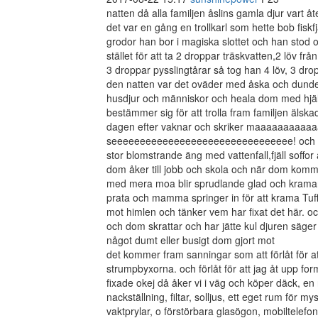
natten då alla familjen åslins gamla djur vart å
det var en gång en trollkarl som hette bob fiskf
grodor han bor i magiska slottet och han stod och
stället för att ta 2 droppar träskvatten,2 löv f
3 droppar pysslingtårar så tog han 4 löv, 3 dr
den natten var det oväder med åska och dunder
husdjur och människor och heala dom med hjäl
bestämmer sig för att trolla fram familjen älska
dagen efter vaknar och skriker maaaaaaaa
seeeeeeeeeeeeeeeeeeeeeeeeeeeeeeee! och syn
stor blomstrande äng med vattenfall,fjäll soffor 
dom åker till jobb och skola och när dom kom
med mera moa blir sprudlande glad och kramar a
prata och mamma springer in för att krama Tuff
mot himlen och tänker vem har fixat det här. oc
och dom skrattar och har jätte kul djuren säger fö
något dumt eller busigt dom gjort mot
det kommer fram sanningar som att förlåt för att 
strumpbyxorna. och förlåt för att jag åt upp 
fixade okej då åker vi i väg och köper däck, en n
nackställning, filtar, solljus, ett eget rum för 
vaktprylar, o förstörbara glasögon, mobiltelefon