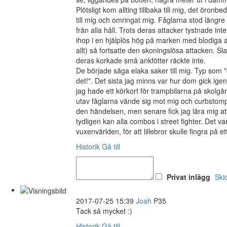
Plötsligt kom allting tillbaka till mig, det öron
till mig och omringat mig. Fåglarna stod längre
från alla håll. Trots deras attacker tystnade int
ihop i en hjälplös hög på marken med blodiga ar
allt) så fortsatte den skoningslösa attacken. 
deras korkade små ankfötter räckte inte.
De började säga elaka saker till mig. Typ som "d
det!". Det sista jag minns var hur dom gick ige
jag hade ett körkort för trampbilarna på skolgår
utav fåglarna vände sig mot mig och curbstom
den händelsen, men senare fick jag lära mig a
tydligen kan alla combos i street fighter. Det v
vuxenvärlden, för att lillebror skulle fingra på et
Historik
Gå till
Privat inlägg
Ski
2017-07-25 15:39
Joah
P35
Tack så mycket :)
Historik
Gå till