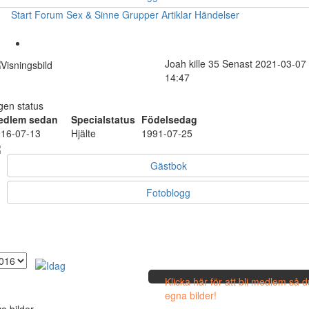
Start
Forum
Sex & Sinne
Grupper
Artiklar
Händelser
Joah
kille
35
Senast 2021-03-07
14:47
gen status
edlem sedan
Specialstatus
Födelsedag
16-07-13
Hjälte
1991-07-25
Gästbok
Fotoblogg
Klicka här för att bli medlem så 
egna bilder!
a bilder