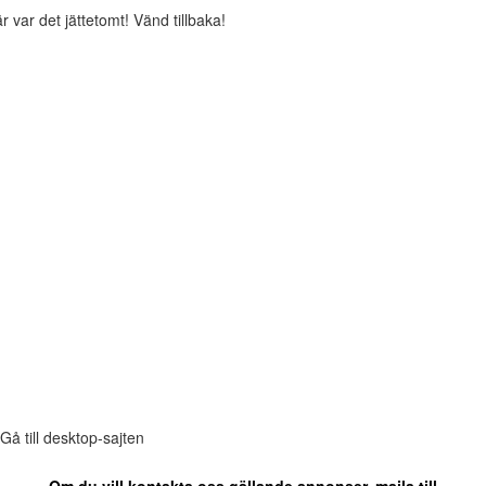
r var det jättetomt! Vänd tillbaka!
Gå till desktop-sajten
Om du vill kontakta oss gällande annonser, maila till