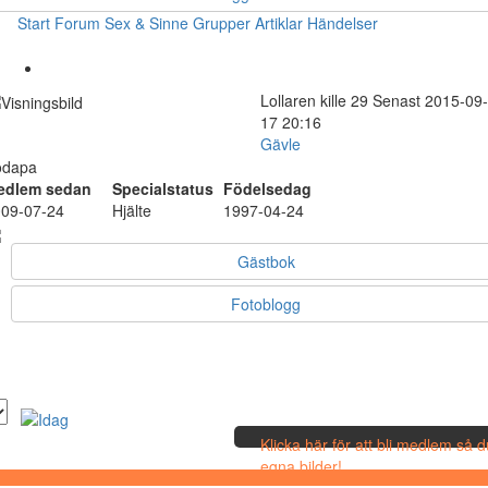
Start
Forum
Sex & Sinne
Grupper
Artiklar
Händelser
Lollaren
kille
29
Senast 2015-09-
17 20:16
Gävle
odapa
edlem sedan
Specialstatus
Födelsedag
09-07-24
Hjälte
1997-04-24
Gästbok
Fotoblogg
Klicka här för att bli medlem så 
egna bilder!