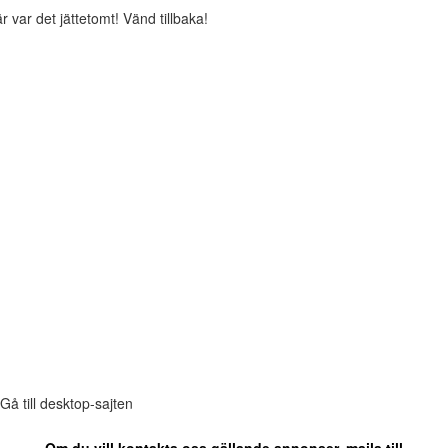
r var det jättetomt! Vänd tillbaka!
Gå till desktop-sajten
Om du vill kontakta oss gällande annonser, maila till