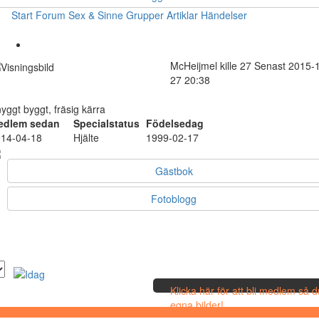
Start
Forum
Sex & Sinne
Grupper
Artiklar
Händelser
McHeijmel
kille
27
Senast 2015-
27 20:38
yggt byggt, fräsig kärra
edlem sedan
Specialstatus
Födelsedag
14-04-18
Hjälte
1999-02-17
Gästbok
Fotoblogg
Klicka här för att bli medlem så 
egna bilder!