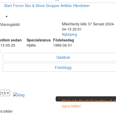
Start
Forum
Sex & Sinne
Grupper
Artiklar
Händelser
MikeHardy
kille
37
Senast 2024-
04-15 20:01
Nyköping
edlem sedan
Specialstatus
Födelsedag
13-05-25
Hjälte
1989-06-01
Gästbok
Fotoblogg
Klicka här för att bli medlem så 
egna bilder!
a bilder