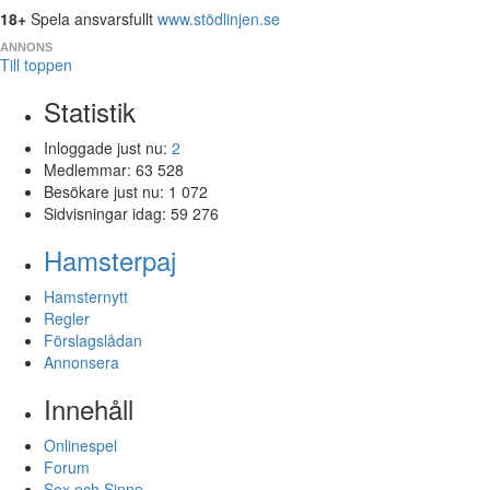
18+
Spela ansvarsfullt
www.stödlinjen.se
ANNONS
Till toppen
Statistik
Inloggade just nu:
2
Medlemmar:
63 528
Besökare just nu:
1 072
Sidvisningar idag:
59 276
Hamsterpaj
Hamsternytt
Regler
Förslagslådan
Annonsera
Innehåll
Onlinespel
Forum
Sex och Sinne