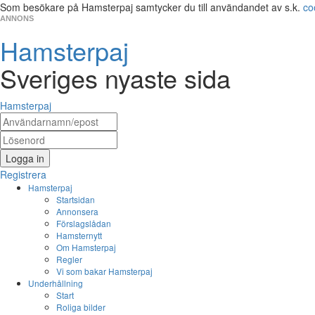
Som besökare på Hamsterpaj samtycker du till användandet av s.k.
co
ANNONS
Hamsterpaj
Sveriges nyaste sida
Hamsterpaj
Logga in
Registrera
Hamsterpaj
Startsidan
Annonsera
Förslagslådan
Hamsternytt
Om Hamsterpaj
Regler
Vi som bakar Hamsterpaj
Underhållning
Start
Roliga bilder