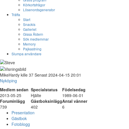
Körkortsfrågor
Lösenordsgenerator
Träffa
Start
Snackis
Galleriet
Gissa Åldern
Sök medlemmar
Memory
Pajkastning
Slumpa användare
MikeHardy
kille
37
Senast 2024-04-15 20:01
Nyköping
Medlem sedan
Specialstatus
Födelsedag
2013-05-25
Hjälte
1989-06-01
Foruminlägg
Gästboksinlägg
Antal vänner
739
402
6
Presentation
Gästbok
Fotoblogg