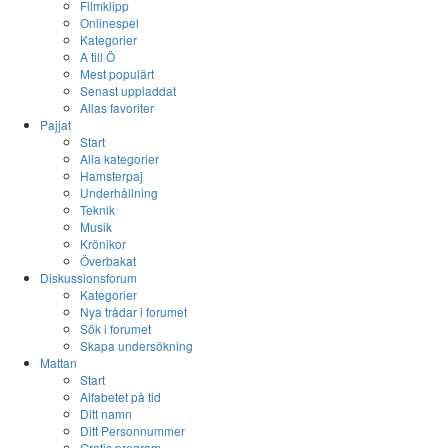
Filmklipp
Onlinespel
Kategorier
A till Ö
Mest populärt
Senast uppladdat
Allas favoriter
Pajjat
Start
Alla kategorier
Hamsterpaj
Underhållning
Teknik
Musik
Krönikor
Överbakat
Diskussionsforum
Kategorier
Nya trådar i forumet
Sök i forumet
Skapa undersökning
Mattan
Start
Alfabetet på tid
Ditt namn
Ditt Personnummer
Gratis program