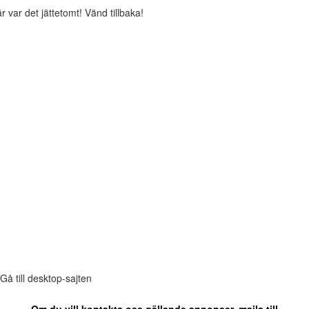
r var det jättetomt! Vänd tillbaka!
Gå till desktop-sajten
Om du vill kontakta oss gällande annonser, maila till