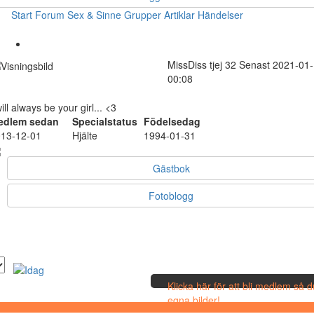
Start
Forum
Sex & Sinne
Grupper
Artiklar
Händelser
MissDiss
tjej
32
Senast 2021-01
00:08
will always be your girl... <3
edlem sedan
Specialstatus
Födelsedag
13-12-01
Hjälte
1994-01-31
Gästbok
Fotoblogg
Klicka här för att bli medlem så 
egna bilder!