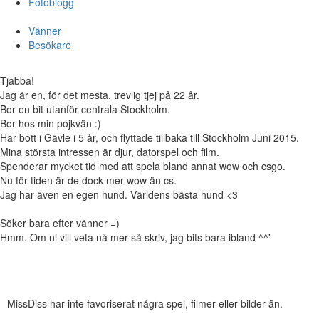
Fotoblogg
Vänner
Besökare
Tjabba!
Jag är en, för det mesta, trevlig tjej på 22 år.
Bor en bit utanför centrala Stockholm.
Bor hos min pojkvän :)
Har bott i Gävle i 5 år, och flyttade tillbaka till Stockholm Juni 2015.
Mina största intressen är djur, datorspel och film.
Spenderar mycket tid med att spela bland annat wow och csgo.
Nu för tiden är de dock mer wow än cs.
Jag har även en egen hund. Världens bästa hund <3
Söker bara efter vänner =)
Hmm. Om ni vill veta nå mer så skriv, jag bits bara ibland ^^'
MissDiss har inte favoriserat några spel, filmer eller bilder än.