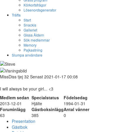
Körkortsfrågor
Lösenordsgenerator
Träffa
Start
Snackis
Galleriet
Gissa Åldern
Sök medlemmar
Memory
Pajkastning
Slumpa användare
MissDiss
tjej
32
Senast 2021-01-17 00:08
I will always be your girl... <3
Medlem sedan
Specialstatus
Födelsedag
2013-12-01
Hjälte
1994-01-31
Foruminlägg
Gästboksinlägg
Antal vänner
63
385
0
Presentation
Gästbok