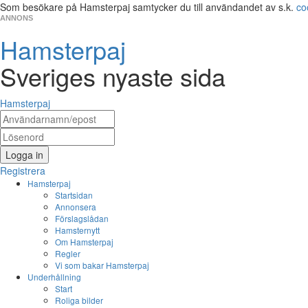
Som besökare på Hamsterpaj samtycker du till användandet av s.k.
co
ANNONS
Hamsterpaj
Sveriges nyaste sida
Hamsterpaj
Logga in
Registrera
Hamsterpaj
Startsidan
Annonsera
Förslagslådan
Hamsternytt
Om Hamsterpaj
Regler
Vi som bakar Hamsterpaj
Underhållning
Start
Roliga bilder