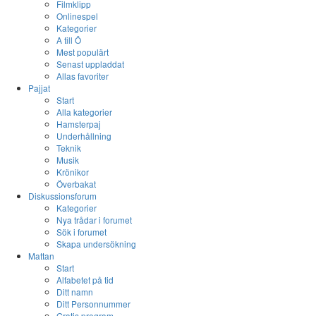
Filmklipp
Onlinespel
Kategorier
A till Ö
Mest populärt
Senast uppladdat
Allas favoriter
Pajjat
Start
Alla kategorier
Hamsterpaj
Underhållning
Teknik
Musik
Krönikor
Överbakat
Diskussionsforum
Kategorier
Nya trådar i forumet
Sök i forumet
Skapa undersökning
Mattan
Start
Alfabetet på tid
Ditt namn
Ditt Personnummer
Gratis program