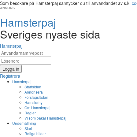
Som besökare på Hamsterpaj samtycker du till användandet av s.k.
co
ANNONS
Hamsterpaj
Sveriges nyaste sida
Hamsterpaj
Logga in
Registrera
Hamsterpaj
Startsidan
Annonsera
Förslagslådan
Hamsternytt
Om Hamsterpaj
Regler
Vi som bakar Hamsterpaj
Underhållning
Start
Roliga bilder