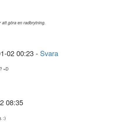
r att göra en radbrytning.
01-02 00:23 -
Svara
n? =D
02 08:35
. :)