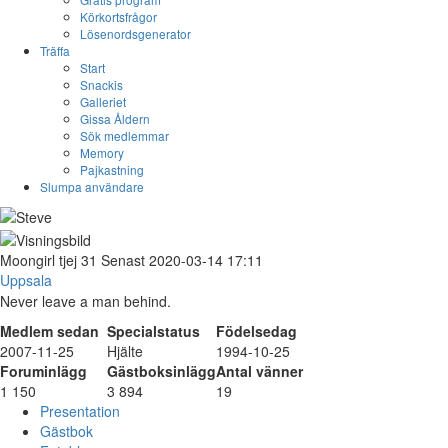
Körkortsfrågor
Lösenordsgenerator
Träffa
Start
Snackis
Galleriet
Gissa Åldern
Sök medlemmar
Memory
Pajkastning
Slumpa användare
Moongirl
tjej
31
Senast 2020-03-14 17:11
Uppsala
Never leave a man behind.
Medlem sedan
Specialstatus
Födelsedag
2007-11-25
Hjälte
1994-10-25
Foruminlägg
Gästboksinlägg
Antal vänner
1 150
3 894
19
Presentation
Gästbok