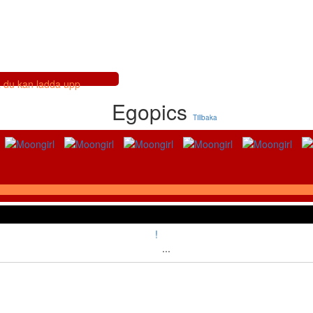
så du kan ladda upp
Egopics
Tillbaka
!
...