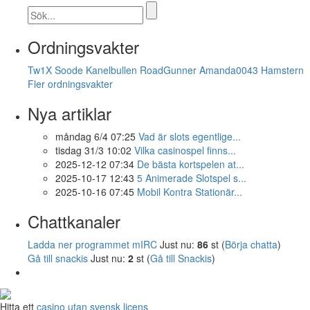
Ordningsvakter
Tw1X
Soode
Kanelbullen
RoadGunner
Amanda0043
Hamstern
Fler ordningsvakter
Nya artiklar
måndag 6/4 07:25
Vad är slots egentlige...
tisdag 31/3 10:02
Vilka casinospel finns...
2025-12-12 07:34
De bästa kortspelen at...
2025-10-17 12:43
5 Animerade Slotspel s...
2025-10-16 07:45
Mobil Kontra Stationär...
Chattkanaler
Ladda ner programmet mIRC
Just nu:
86
st (
Börja chatta
)
Gå till snackis
Just nu:
2
st (
Gå till Snackis
)
Hitta ett
casino utan svensk licens