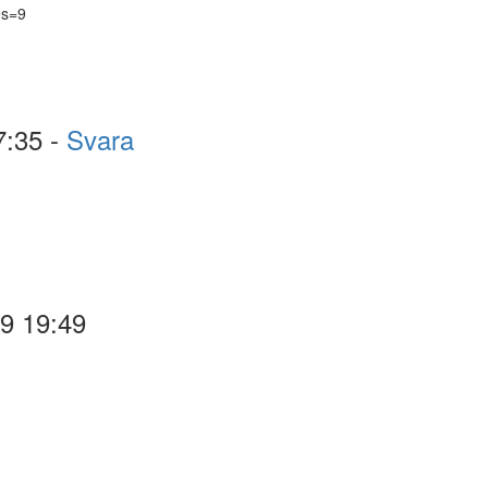
es=9
7:35 -
Svara
19 19:49