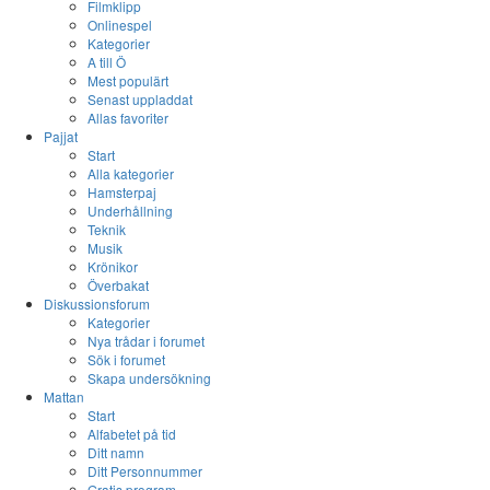
Filmklipp
Onlinespel
Kategorier
A till Ö
Mest populärt
Senast uppladdat
Allas favoriter
Pajjat
Start
Alla kategorier
Hamsterpaj
Underhållning
Teknik
Musik
Krönikor
Överbakat
Diskussionsforum
Kategorier
Nya trådar i forumet
Sök i forumet
Skapa undersökning
Mattan
Start
Alfabetet på tid
Ditt namn
Ditt Personnummer
Gratis program