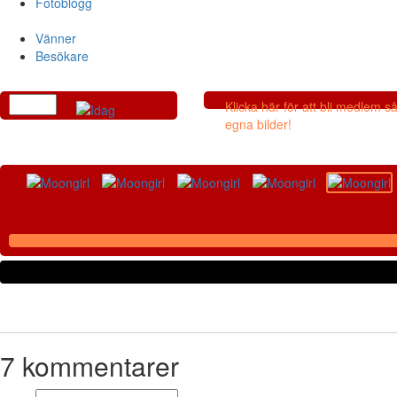
Fotoblogg
Vänner
Besökare
Klicka här för att bli medlem 
egna bilder!
7
kommentarer