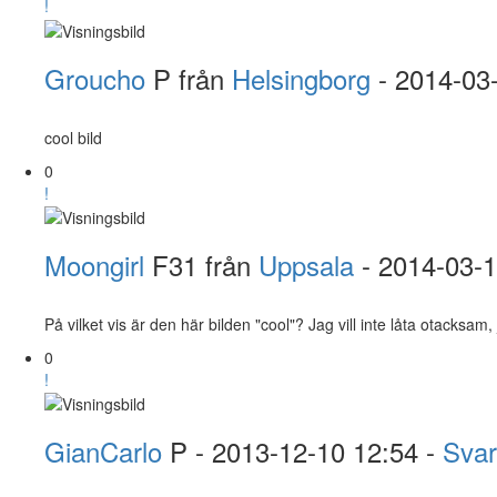
!
Groucho
P från
Helsingborg
- 2014-03
cool bild
0
!
Moongirl
F31 från
Uppsala
- 2014-03-
På vilket vis är den här bilden "cool"? Jag vill inte låta otacks
0
!
GianCarlo
P
- 2013-12-10 12:54 -
Sva