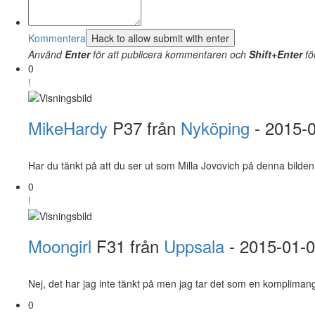
Kommentera
Använd
Enter
för att publicera kommentaren och
Shift+Enter
fö
0
!
MikeHardy
P37 från
Nyköping
- 2015-
Har du tänkt på att du ser ut som Milla Jovovich på denna bilde
0
!
Moongirl
F31 från
Uppsala
- 2015-01-
Nej, det har jag inte tänkt på men jag tar det som en komplimang
0